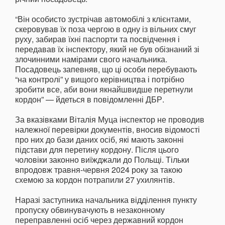
“Він особисто зустрічав автомобілі з клієнтами,
скеровував їх поза чергою в одну із вільних смуг
руху, забирав їхні паспорти та посвідчення і
передавав їх інспектору, який не був обізнаний зі
злочинними намірами свого начальника.
Посадовець запевняв, що ці особи перебувають
“на контролі” у вищого керівництва і потрібно
зробити все, аби вони якнайшвидше перетнули
кордон” — йдеться в повідомленні ДБР.
За вказівками Віталія Муца інспектор не проводив
належної перевірки документів, вносив відомості
про них до бази даних осіб, які мають законні
підстави для перетину кордону. Після цього
чоловіки законно виїжджали до Польщі. Тільки
впродовж травня-червня 2024 року за такою
схемою за кордон потрапили 27 ухилянтів.
Наразі заступника начальника відділення пункту
пропуску обвинувачують в незаконному
переправленні осіб через державний кордон