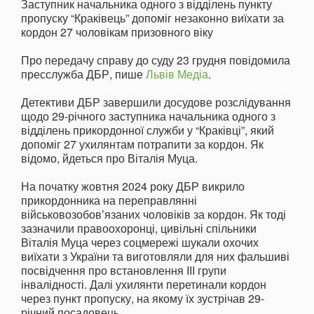
Заступник начальника одного з відділень пункту
пропуску “Краківець” допоміг незаконно виїхати за
кордон 27 чоловікам призовного віку
Про передачу справу до суду 23 грудня повідомила
пресслужба ДБР, пише
Львів Медіа
.
Детективи ДБР завершили досудове розслідування
щодо 29-річного заступника начальника одного з
відділень прикордонної служби у “Краківці”, який
допоміг 27 ухилянтам потрапити за кордон. Як
відомо, йдеться про Віталія Муца.
На початку жовтня 2024 року ДБР викрило
прикордонника на переправлянні
військовозобовʼязаних чоловіків за кордон. Як тоді
зазначили правоохоронці, цивільні спільники
Віталія Муца через соцмережі шукали охочих
виїхати з України та виготовляли для них фальшиві
посвідчення про встановлення III групи
інвалідності. Далі ухилянти перетинали кордон
через пункт пропуску, на якому їх зустрічав 29-
річний посадовець.