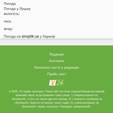
Погода
14:24
У Луцьку жінка організувала бордель в орендованій
Погода у
Луцьку
квартирі
вологість:
14:09
Пенсіонери в Україні будуть отримувати по дві пенсії
тиск:
13:55
Які українські області найбільше постраждають від
вітер:
глобального потепління: перелік
Погода на
sinoptik.ua
у Харкові
13:40
На заході Україні зафіксували масове нашестя
аномалії
13:25
Відомих українських артистів можуть позбавити
Редакція
бронювання від мобілізації
Контакти
13:10
Над українськими містами пролетів літак із Москви:
Написати листа у редакцію
як так вийшло
Прайс-лист
12:56
Українцям можуть підвищити пенсії на 54%
12:43
У Луцьку водій тролейбуса проігнорував
хвилину мовчання
© 2026. Усі права захищені. Повна або часткова перепублікація матеріалів
можлива лише за дотримання таких умов: 1) гіперпосилання на
12:26
На Волині від удару блискавки загорілися дві споруди
«Волинь24» стоїть не нижче другого абзацу; 2) з моменту публікації на
«Волинь24» минуло не менше трьох годин; 3) у кінці матеріалу на
12:07
Українцям масово надсилають небезпечні
«Волинь24» немає позначки «Передрук заборонений».
анонімні листи