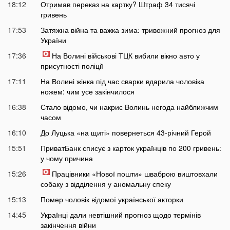
18:12
Отримав переказ на картку? Штраф 34 тисячі
гривень
17:53
Затяжна війна та важка зима: тривожний прогноз для
України
17:36
На Волині військові ТЦК вибили вікно авто у
присутності поліції
17:11
На Волині жінка під час сварки вдарила чоловіка
ножем: чим усе закінчилося
16:38
Стало відомо, чи накриє Волинь негода найближчим
часом
16:10
До Луцька «на щиті» повернеться 43-річний Герой
15:51
ПриватБанк списує з карток українців по 200 гривень:
у чому причина
15:26
Працівники «Нової пошти» шваброю виштовхали
собаку з відділення у аномальну спеку
15:13
Помер чоловік відомої української акторки
14:45
Українці дали невтішний прогноз щодо термінів
закінчення війни