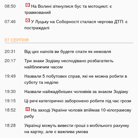
08:50
На Волині зіткнулися бус та мотоцикл: є
травмований
07:46
У Луцьку на Соборності сталася чергова ДТП: є
постраждалі
07 СЕРПНЯ
20:31
Від цих напоїв ви будете спати як немовля
20:17
Три знаки Зодіаку несподівано розбагатіють
найближчим часом
19:49
Назвали 5 побутових справ, які не можна робити в
суботу та неділю
19:30
Назвали найжадібніших чоловіків за знаком Зодіаку
19:15
Ці речі категорично заборонено робити під час грози
18:52
На заході України чоловік впіймав 10-кілограмову
рибу
18:28
Українці можуть вивести гроші з мобільного рахунку
на картку, але є важлива умова