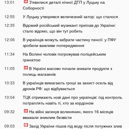
13:01
Зʼявилися деталі нічної ДТП у Луцьку на
Соборності
12:55
У Луцьку утворився величезний затор: що сталося
12:35
Відомий російський музикант приїхав до України:
стало відомо, що він тут робить
12:06
В українців можуть забрати частину пенсії: у ПФУ
зробили важливе попередження
11:34
На Волині чоловік погрожував поліцейським
гранатою
11:05
В Україні масово почали зникати продукти з
полиць магазинів
10:33
В українців вимагають гроші за захист осель від
дронів РФ: що відбувається
10:04
ТЦК отримають нові дані про українців: під контроль
потраплять навіть ті, хто за кордоном
09:32
На війні загинув волинянин, якого 16 місяців
вважали зниклим безвісти
09:03
Захід України пішов під воду після потужних злив