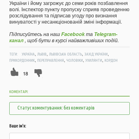
України і йому загрожує до семи років позбавлення
волі. Інспектор пункту пропуску сприяв проведенню
розслідування та підписав угоду про визнання
винуватості у несанкціонованій зміні інформації.
Підписуйтесь на наш
Facebook
та
Telegram-
канал
, щоб бути в курсі найважливіших подій.
,
,
,
,
ТЕГИ:
УКРАЇНА
ЛЬВІВ
ЛЬВІВСЬКА ОБЛАСТЬ
ЗАХІД УКРАЇНИ
,
,
,
,
ПРИКОРДОННИК
ПЕРЕПРАВЛЕННЯ
ЧОЛОВІКИ
УХИЛЯНТИ
КОРДОН
18
КОМЕНТАРІ:
Статус коментування: без коментарів
Ваше ім'я: