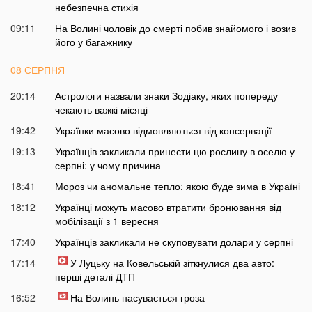
небезпечна стихія
09:11
На Волині чоловік до смерті побив знайомого і возив
його у багажнику
08 СЕРПНЯ
20:14
Астрологи назвали знаки Зодіаку, яких попереду
чекають важкі місяці
19:42
Українки масово відмовляються від консервації
19:13
Українців закликали принести цю рослину в оселю у
серпні: у чому причина
18:41
Мороз чи аномальне тепло: якою буде зима в Україні
18:12
Українці можуть масово втратити бронювання від
мобілізації з 1 вересня
17:40
Українців закликали не скуповувати долари у серпні
17:14
У Луцьку на Ковельській зіткнулися два авто:
перші деталі ДТП
16:52
На Волинь насувається гроза