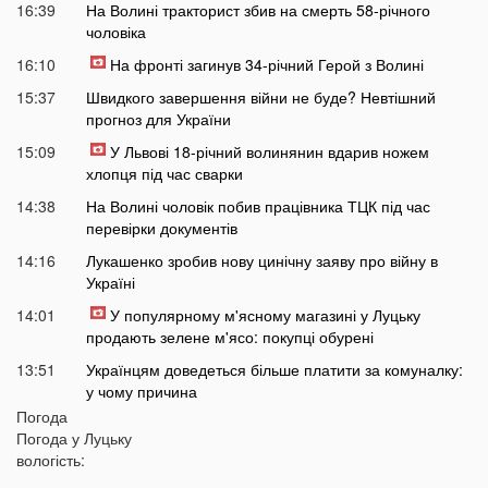
16:39
На Волині тракторист збив на смерть 58-річного
чоловіка
16:10
На фронті загинув 34-річний Герой з Волині
15:37
Швидкого завершення війни не буде? Невтішний
прогноз для України
15:09
У Львові 18-річний волинянин вдарив ножем
хлопця під час сварки
14:38
На Волині чоловік побив працівника ТЦК під час
перевірки документів
14:16
Лукашенко зробив нову цинічну заяву про війну в
Україні
14:01
У популярному м'ясному магазині у Луцьку
продають зелене м'ясо: покупці обурені
13:51
Українцям доведеться більше платити за комуналку:
у чому причина
Погода
13:30
На заході України у ТЦК масово забирали відстрочки
Погода у
Луцьку
у чоловіків: деталі
вологість:
13:01
Зʼявилися деталі нічної ДТП у Луцьку на