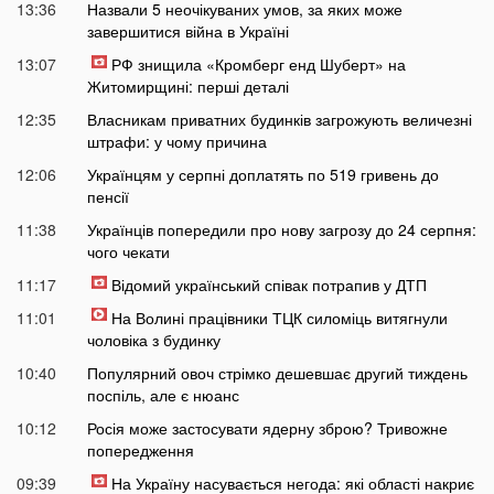
13:36
Назвали 5 неочікуваних умов, за яких може
завершитися війна в Україні
13:07
РФ знищила «Кромберг енд Шуберт» на
Житомирщині: перші деталі
12:35
Власникам приватних будинків загрожують величезні
штрафи: у чому причина
12:06
Українцям у серпні доплатять по 519 гривень до
пенсії
11:38
Українців попередили про нову загрозу до 24 серпня:
чого чекати
11:17
Відомий український співак потрапив у ДТП
11:01
На Волині працівники ТЦК силоміць витягнули
чоловіка з будинку
10:40
Популярний овоч стрімко дешевшає другий тиждень
поспіль, але є нюанс
10:12
Росія може застосувати ядерну зброю? Тривожне
попередження
09:39
На Україну насувається негода: які області накриє