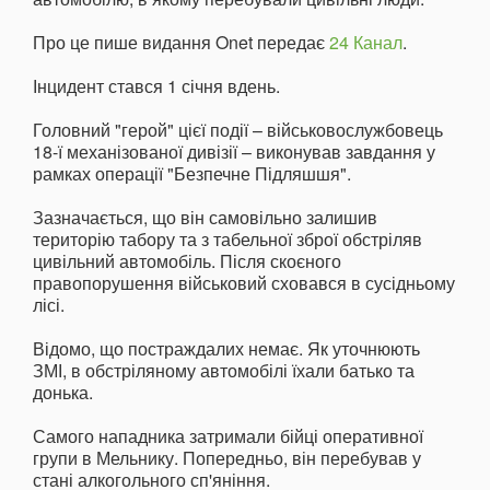
Про це пише видання Onet передає
24 Канал
.
Інцидент стався 1 січня вдень.
Головний "герой" цієї події – військовослужбовець
18-ї механізованої дивізії – виконував завдання у
рамках операції "Безпечне Підляшшя".
Зазначається, що він самовільно залишив
територію табору та з табельної зброї обстріляв
цивільний автомобіль. Після скоєного
правопорушення військовий сховався в сусідньому
лісі.
Відомо, що постраждалих немає. Як уточнюють
ЗМІ, в обстріляному автомобілі їхали батько та
донька.
Самого нападника затримали бійці оперативної
групи в Мельнику. Попередньо, він перебував у
стані алкогольного сп'яніння.