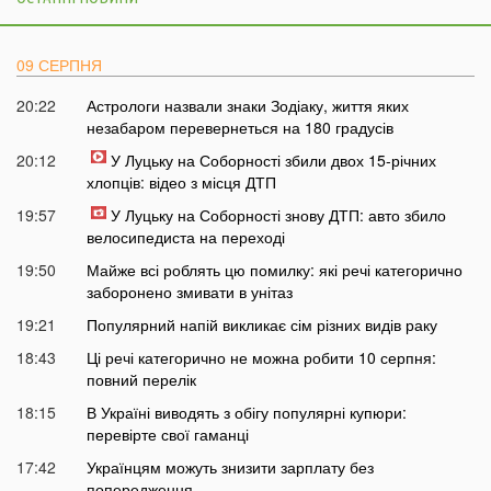
09 СЕРПНЯ
20:22
Астрологи назвали знаки Зодіаку, життя яких
незабаром перевернеться на 180 градусів
20:12
У Луцьку на Соборності збили двох 15-річних
хлопців: відео з місця ДТП
19:57
У Луцьку на Соборності знову ДТП: авто збило
велосипедиста на переході
19:50
Майже всі роблять цю помилку: які речі категорично
заборонено змивати в унітаз
19:21
Популярний напій викликає сім різних видів раку
18:43
Ці речі категорично не можна робити 10 серпня:
повний перелік
18:15
В Україні виводять з обігу популярні купюри:
перевірте свої гаманці
17:42
Українцям можуть знизити зарплату без
попередження