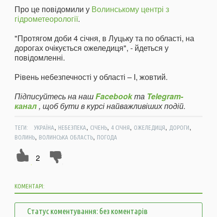
Про це повідомили у
Волинському центрі з
гідрометеорології
.
"Протягом доби 4 січня, в Луцьку та по області, на
дорогах очікується ожеледиця", - йдеться у
повідомленні.
Рівень небезпечності у області – І, жовтий.
Підписуйтесь на наш
Facebook
та
Telegram-
канал
, щоб бути в курсі найважливіших подій.
,
,
,
,
,
,
ТЕГИ:
УКРАЇНА
НЕБЕЗПЕКА
СІЧЕНЬ
4 СІЧНЯ
ОЖЕЛЕДИЦЯ
ДОРОГИ
,
,
ВОЛИНЬ
ВОЛИНСЬКА ОБЛАСТЬ
ПОГОДА
2
КОМЕНТАРІ:
Статус коментування: без коментарів