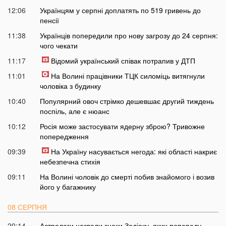
12:06
Українцям у серпні доплатять по 519 гривень до
пенсії
11:38
Українців попередили про нову загрозу до 24 серпня:
чого чекати
11:17
Відомий український співак потрапив у ДТП
11:01
На Волині працівники ТЦК силоміць витягнули
чоловіка з будинку
10:40
Популярний овоч стрімко дешевшає другий тиждень
поспіль, але є нюанс
10:12
Росія може застосувати ядерну зброю? Тривожне
попередження
09:39
На Україну насувається негода: які області накриє
небезпечна стихія
09:11
На Волині чоловік до смерті побив знайомого і возив
його у багажнику
08 СЕРПНЯ
20:14
Астрологи назвали знаки Зодіаку, яких попереду