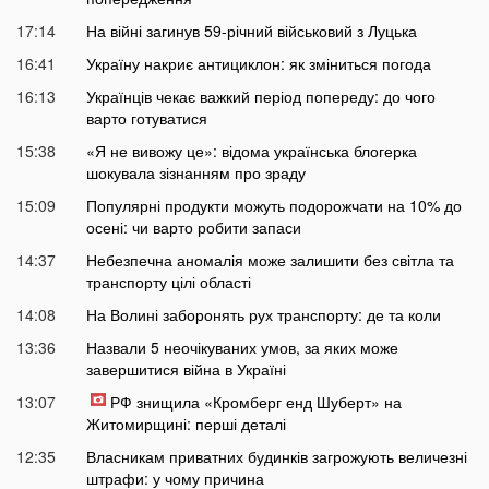
17:14
На війні загинув 59-річний військовий з Луцька
16:41
Україну накриє антициклон: як зміниться погода
16:13
Українців чекає важкий період попереду: до чого
варто готуватися
15:38
«Я не вивожу це»: відома українська блогерка
шокувала зізнанням про зраду
15:09
Популярні продукти можуть подорожчати на 10% до
осені: чи варто робити запаси
14:37
Небезпечна аномалія може залишити без світла та
транспорту цілі області
14:08
На Волині заборонять рух транспорту: де та коли
13:36
Назвали 5 неочікуваних умов, за яких може
завершитися війна в Україні
13:07
РФ знищила «Кромберг енд Шуберт» на
Житомирщині: перші деталі
12:35
Власникам приватних будинків загрожують величезні
штрафи: у чому причина