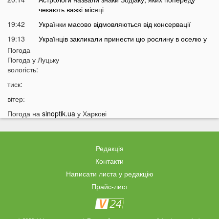
чекають важкі місяці
19:42
Українки масово відмовляються від консервації
19:13
Українців закликали принести цю рослину в оселю у
серпні: у чому причина
Погода
Погода у
Луцьку
18:41
Мороз чи аномальне тепло: якою буде зима в Україні
вологість:
18:12
Українці можуть масово втратити бронювання від
тиск:
мобілізації з 1 вересня
вітер:
17:40
Українців закликали не скуповувати долари у серпні
Погода на
sinoptik.ua
у Харкові
17:14
У Луцьку на Ковельській зіткнулися два авто:
перші деталі ДТП
16:52
На Волинь насувається гроза
Редакція
16:39
На Волині тракторист збив на смерть 58-річного
Контакти
чоловіка
Написати листа у редакцію
16:10
На фронті загинув 34-річний Герой з Волині
Прайс-лист
15:37
Швидкого завершення війни не буде? Невтішний
прогноз для України