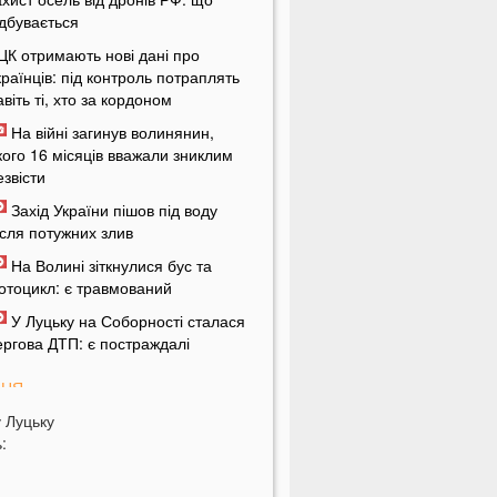
ідбувається
ЦК отримають нові дані про
країнців: під контроль потраплять
авіть ті, хто за кордоном
На війні загинув волинянин,
кого 16 місяців вважали зниклим
езвісти
Захід України пішов під воду
ісля потужних злив
На Волині зіткнулися бус та
отоцикл: є травмований
У Луцьку на Соборності сталася
ергова ДТП: є постраждалі
ПНЯ
у
Луцьку
ід цих напоїв ви будете спати як
:
емовля
ри знаки Зодіаку несподівано