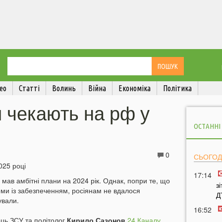
ео
Статті
Волинь
Війна
Економіка
Політика
 чекають на рф у
ОСТАННІ
0
СЬОГОД
17:14
 мав амбітні плани на 2024 рік. Однак, попри те, що
з
ми із забезпеченням, росіянам не вдалося
Д
ували.
16:52
ець ЗСУ та політолог
Кирило Сазонов
24 Каналу
.