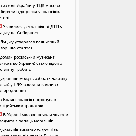
а заході України у ТЦК масово
абирали відстрочки у чоловіків:
еталі
Зʼявилися деталі нічної ДТП у
уцьку на Соборності
 Луцьку утворився величезний
атор: що сталося
ідомий російський музикант
риїхав до України: стало відомо,
о він тут робить
 українців можуть забрати частину
енсії: у ПФУ зробили важливе
опередження
а Волині чоловік погрожував
оліцейським гранатою
В Україні масово почали зникати
родукти з полиць магазинів
 українців вимагають гроші за
ахист осель від дронів РФ: що