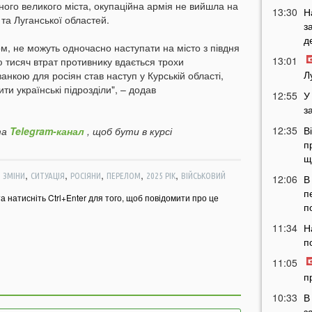
дного великого міста, окупаційна армія не вийшла на
13:30
Н
 та Луганської областей.
з
д
м, не можуть одночасно наступати на місто з півдня
13:01
ою тисяч втрат противнику вдається трохи
Л
нкою для росіян став наступ у Курській області,
ти українські підрозділи", – додав
12:55
У
з
12:35
В
а
Telegram-канал
, щоб бути в курсі
п
щ
,
,
,
,
,
,
ЗМІНИ
СИТУАЦІЯ
РОСІЯНИ
ПЕРЕЛОМ
2025 РІК
ВІЙСЬКОВИЙ
12:06
В
п
та натисніть Ctrl+Enter для того, щоб повідомити про це
п
11:34
Н
п
11:05
п
10:33
В
з