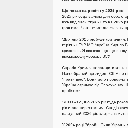
Що чекає на росіян у 2025 році
2025 рік буде важким для обох стор
вже виділили Україні, то на 2025 р
грошима. Чого не можна сказати пр
"Для них 2025 рік буде критичний.
керівник ГУР МО України Кирило Б
кризовою. Я вважаю, що ще влітку 
військовослужбовець ЗСУ.
Спроба Кремля налагодити контакт
Новообраний президент США не пі
"правильно". Вони його провокують
Україна отримає від Сполучених Шт
проблеми.
"Я вважаю, що 2025 рік буде роко
рік стане переломним. Сподіваюся
наступний 2026 рік зустрічатимуть
У 2024 році Збройні Сили України в