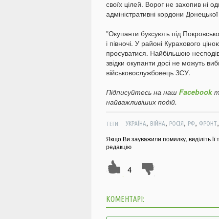
своїх цілей. Ворог не захопив ні о
адміністративні кордони Донецької
"Окупанти буксують під Покровсько
і півночі. У районі Курахового цін
просуватися. Найбільшою несподіва
звідки окупанти досі не можуть виби
військовослужбовець ЗСУ.
Підписуйтесь на наш
Facebook
т
найважливіших подій.
,
,
,
,
ТЕГИ:
УКРАЇНА
ВІЙНА
РОСІЯ
РФ
ФРОНТ
Якщо Ви зауважили помилку, виділіть її 
редакцію
4
КОМЕНТАРІ: