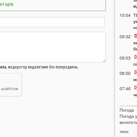
ентарів
в
10:04
Т
у
н
09:32
я
б
09:03
п
вила
, модератор видалятиме без попереджень.
08:50
м
07:46
ч
07 СЕР
Погода
Погода 
20:31
В
вологість
н
тиск:
20:17
Т