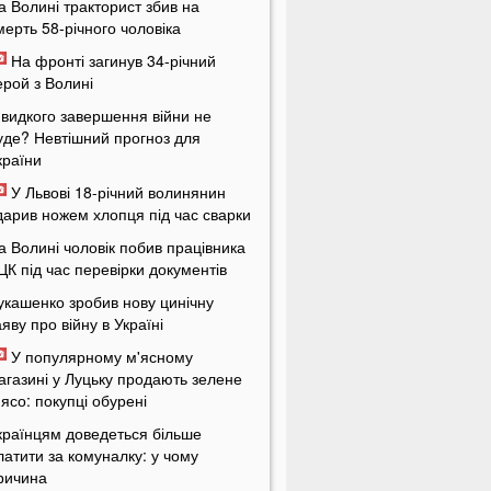
а Волині тракторист збив на
мерть 58-річного чоловіка
На фронті загинув 34-річний
ерой з Волині
видкого завершення війни не
уде? Невтішний прогноз для
країни
У Львові 18-річний волинянин
дарив ножем хлопця під час сварки
а Волині чоловік побив працівника
ЦК під час перевірки документів
укашенко зробив нову цинічну
аяву про війну в Україні
У популярному м'ясному
агазині у Луцьку продають зелене
'ясо: покупці обурені
країнцям доведеться більше
латити за комуналку: у чому
ричина