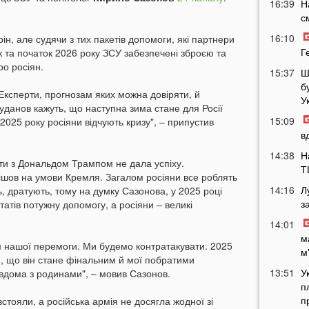
16:39
Н
с
16:10
ін, але судячи з тих пакетів допомоги, які партнери
Г
ік та початок 2026 року ЗСУ забезпечені зброєю та
о росіян.
15:37
Ш
б
 Експерти, прогнозам яких можна довіряти, й
У
уданов кажуть, що наступна зима стане для Росії
15:09
2025 року росіяни відчують кризу", – припустив
в
14:38
Н
и з Дональдом Трампом не дала успіху.
Т
шов на умови Кремля. Загалом росіяни все роблять
14:16
Л
, дратують, тому на думку Сазонова, у 2025 році
з
атів потужну допомогу, а росіяни – великі
14:01
м
м нашої перемоги. Ми будемо контратакувати. 2025
м
, що він стане фінальним й мої побратими
13:51
У
 вдома з родинами", – мовив Сазонов.
п
п
стояли, а російська армія не досягла жодної зі