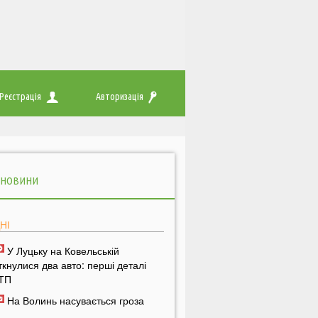
Реєстрація
Авторизація
 НОВИНИ
НІ
У Луцьку на Ковельській
іткнулися два авто: перші деталі
ТП
На Волинь насувається гроза