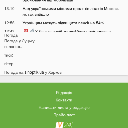
13:10
Над українськими містами пролетів літак із Москви:
як так вийшло
12:56
Українцям можуть підвищити пенсії на 54%
12:43
У Луцьку водій тролейбуса проігнорував
Погода
хвилину мовчання
Погода у
Луцьку
12:26
На Волині від удару блискавки загорілися дві споруди
вологість:
12:07
Українцям масово надсилають небезпечні
тиск:
анонімні листи
вітер:
11:45
Україні загрожує дефіцит води: які регіони під
Погода на
sinoptik.ua
у Харкові
загрозою
11:27
Чоловік кинув гранату в кабінет комунальників через
платіжку: деталі
Редакція
11:06
На полігоні помер відомий дитячий лікар із заходу
Контакти
України
Написати листа у редакцію
10:40
Волинян попереджають про серйозну небезпеку на
Прайс-лист
трасі біля Луцька
10:15
На Волині негода наробила лиха: показали