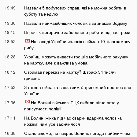
19:49
Назвали 5 побутових справ, які не можна робити в
суботу та неділю
19:30
Назвали найжадібніших чоловіків за знаком Зодіаку
19:15
Ці речі категорично заборонено робити під час грози
18:52
На заході України чоловік впіймав 10-кілограмову
рибу
18:28
Українці можуть вивести гроші з мобільного рахунку
на картку, але є важлива умова
18:12
Отримав переказ на картку? Штраф 34 тисячі
гривень
17:53
Затяжна війна та важка зима: тривожний прогноз для
України
17:36
На Волині військові ТЦК вибили вікно авто у
присутності поліції
17:11
На Волині жінка під час сварки вдарила чоловіка
ножем: чим усе закінчилося
16:38
Стало відомо, чи накриє Волинь негода найближчим