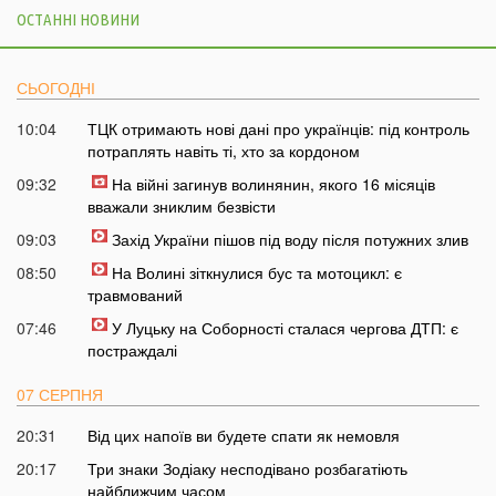
ОСТАННІ НОВИНИ
СЬОГОДНІ
10:04
ТЦК отримають нові дані про українців: під контроль
потраплять навіть ті, хто за кордоном
09:32
На війні загинув волинянин, якого 16 місяців
вважали зниклим безвісти
09:03
Захід України пішов під воду після потужних злив
08:50
На Волині зіткнулися бус та мотоцикл: є
травмований
07:46
У Луцьку на Соборності сталася чергова ДТП: є
постраждалі
07 СЕРПНЯ
20:31
Від цих напоїв ви будете спати як немовля
20:17
Три знаки Зодіаку несподівано розбагатіють
найближчим часом