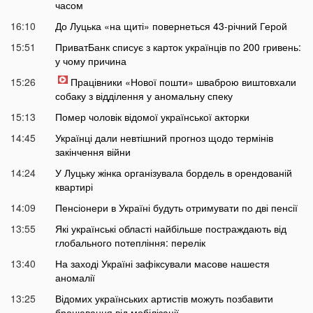
часом
16:10
До Луцька «на щиті» повернеться 43-річний Герой
15:51
ПриватБанк списує з карток українців по 200 гривень:
у чому причина
15:26
Працівники «Нової пошти» шваброю виштовхали
собаку з відділення у аномальну спеку
15:13
Помер чоловік відомої української акторки
14:45
Українці дали невтішний прогноз щодо термінів
закінчення війни
14:24
У Луцьку жінка організувала бордель в орендованій
квартирі
14:09
Пенсіонери в Україні будуть отримувати по дві пенсії
13:55
Які українські області найбільше постраждають від
глобального потепління: перелік
13:40
На заході Україні зафіксували масове нашестя
аномалії
13:25
Відомих українських артистів можуть позбавити
бронювання від мобілізації