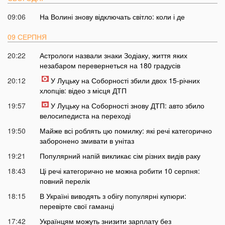
09:06
На Волині знову відключать світло: коли і де
09 СЕРПНЯ
20:22
Астрологи назвали знаки Зодіаку, життя яких
незабаром перевернеться на 180 градусів
20:12
У Луцьку на Соборності збили двох 15-річних
хлопців: відео з місця ДТП
19:57
У Луцьку на Соборності знову ДТП: авто збило
велосипедиста на переході
19:50
Майже всі роблять цю помилку: які речі категорично
заборонено змивати в унітаз
19:21
Популярний напій викликає сім різних видів раку
18:43
Ці речі категорично не можна робити 10 серпня:
повний перелік
18:15
В Україні виводять з обігу популярні купюри:
перевірте свої гаманці
17:42
Українцям можуть знизити зарплату без