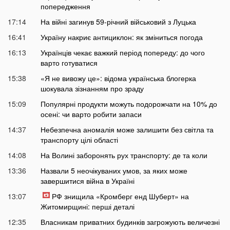
попередження
17:14
На війні загинув 59-річний військовий з Луцька
16:41
Україну накриє антициклон: як зміниться погода
16:13
Українців чекає важкий період попереду: до чого
варто готуватися
15:38
«Я не вивожу це»: відома українська блогерка
шокувала зізнанням про зраду
15:09
Популярні продукти можуть подорожчати на 10% до
осені: чи варто робити запаси
14:37
Небезпечна аномалія може залишити без світла та
транспорту цілі області
14:08
На Волині заборонять рух транспорту: де та коли
13:36
Назвали 5 неочікуваних умов, за яких може
завершитися війна в Україні
13:07
РФ знищила «Кромберг енд Шуберт» на
Житомирщині: перші деталі
12:35
Власникам приватних будинків загрожують величезні