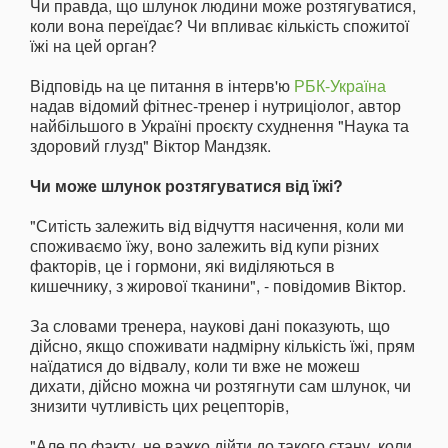
Чи правда, що шлунок людини може розтягуватися,
коли вона переїдає? Чи впливає кількість спожитої
їжі на цей орган?
Відповідь на це питання в інтерв'ю
РБК-Україна
надав відомий фітнес-тренер і нутриціолог, автор
найбільшого в Україні проєкту схуднення "Наука та
здоровий глузд" Віктор Мандзяк.
Чи може шлунок розтягуватися від їжі?
"Ситість залежить від відчуття насичення, коли ми
споживаємо їжу, воно залежить від купи різних
факторів, це і гормони, які виділяються в
кишечнику, з жирової тканини", - повідомив Віктор.
За словами тренера, наукові дані показують, що
дійсно, якщо споживати надмірну кількість їжі, прям
наїдатися до відвалу, коли ти вже не можеш
дихати, дійсно можна чи розтягнути сам шлунок, чи
знизити чутливість цих рецепторів,
"Але по факту, не важко дійти до такого стану, коли