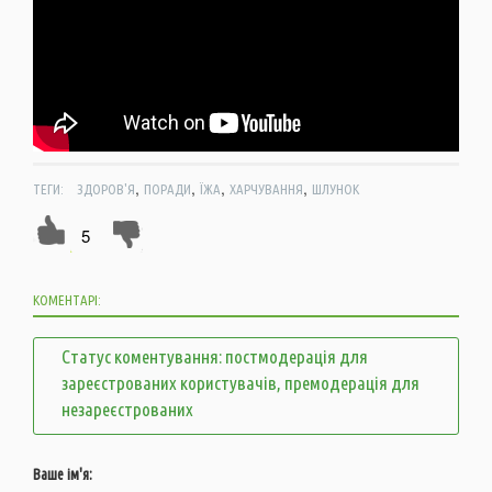
,
,
,
,
ТЕГИ:
ЗДОРОВ'Я
ПОРАДИ
ЇЖА
ХАРЧУВАННЯ
ШЛУНОК
5
КОМЕНТАРІ:
Статус коментування: постмодерація для
зареєстрованих користувачів, премодерація для
незареєстрованих
Ваше ім'я: