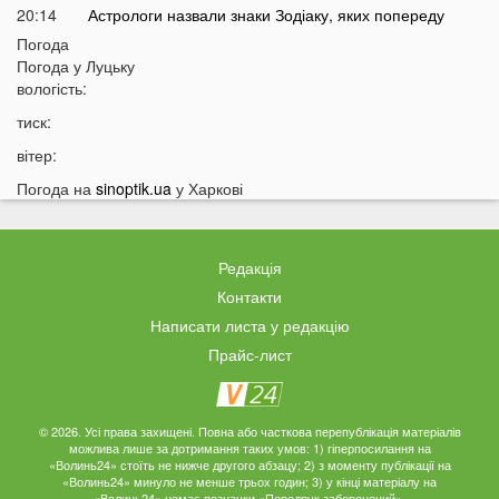
20:14
Астрологи назвали знаки Зодіаку, яких попереду
чекають важкі місяці
Погода
Погода у
Луцьку
19:42
Українки масово відмовляються від консервації
вологість:
19:13
Українців закликали принести цю рослину в оселю у
тиск:
серпні: у чому причина
вітер:
18:41
Мороз чи аномальне тепло: якою буде зима в Україні
Погода на
sinoptik.ua
у Харкові
18:12
Українці можуть масово втратити бронювання від
мобілізації з 1 вересня
17:40
Українців закликали не скуповувати долари у серпні
Редакція
17:14
У Луцьку на Ковельській зіткнулися два авто:
Контакти
перші деталі ДТП
Написати листа у редакцію
16:52
На Волинь насувається гроза
Прайс-лист
16:39
На Волині тракторист збив на смерть 58-річного
чоловіка
16:10
На фронті загинув 34-річний Герой з Волині
© 2026. Усі права захищені. Повна або часткова перепублікація матеріалів
можлива лише за дотримання таких умов: 1) гіперпосилання на
15:37
Швидкого завершення війни не буде? Невтішний
«Волинь24» стоїть не нижче другого абзацу; 2) з моменту публікації на
прогноз для України
«Волинь24» минуло не менше трьох годин; 3) у кінці матеріалу на
«Волинь24» немає позначки «Передрук заборонений».