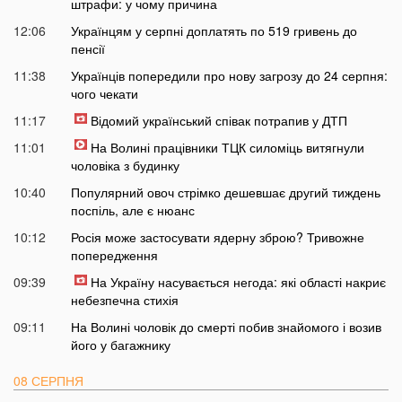
штрафи: у чому причина
12:06
Українцям у серпні доплатять по 519 гривень до
пенсії
11:38
Українців попередили про нову загрозу до 24 серпня:
чого чекати
11:17
Відомий український співак потрапив у ДТП
11:01
На Волині працівники ТЦК силоміць витягнули
чоловіка з будинку
10:40
Популярний овоч стрімко дешевшає другий тиждень
поспіль, але є нюанс
10:12
Росія може застосувати ядерну зброю? Тривожне
попередження
09:39
На Україну насувається негода: які області накриє
небезпечна стихія
09:11
На Волині чоловік до смерті побив знайомого і возив
його у багажнику
08 СЕРПНЯ