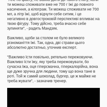
ти можеш споживати вже не 700 г їжі до повного
насичення, а кілограм. Ти можеш споживати не 700
мл, а літр їжі, щоб відчути себе ситим, і це
негативно в довгостроковій перспективі впливає на
твою фігуру. Тому дійсно, треба вчасно себе
зупиняти", - радить Мандзяк.
Важливо, щоби за столом не було великого
різноманіття їжі. Так, одна, дві страви цього
абсолютно достатньо, уточнив експерт.
"Важливо їсти повільно, ретельно пережовуючи.
Важливо їсти їжу, яку треба пережовувати, бо
сучасна їжа, оця гіперсмачна, гіперкалорійна, вона
ще дуже зручна для людини, тому що вона тане в
роті. Той ж самий шоколад, бургер, це ж майже не
треба жувати", - зазначив тренер.