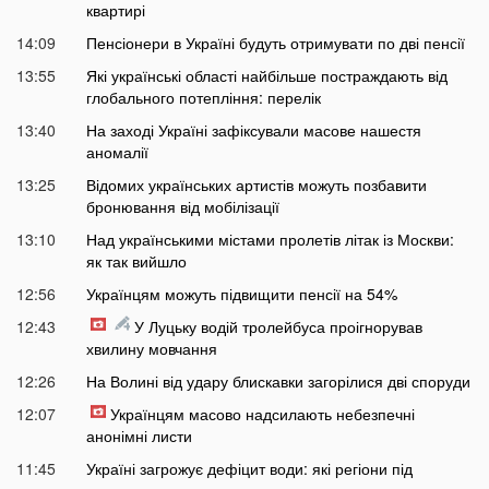
квартирі
14:09
Пенсіонери в Україні будуть отримувати по дві пенсії
13:55
Які українські області найбільше постраждають від
глобального потепління: перелік
13:40
На заході Україні зафіксували масове нашестя
аномалії
13:25
Відомих українських артистів можуть позбавити
бронювання від мобілізації
13:10
Над українськими містами пролетів літак із Москви:
як так вийшло
12:56
Українцям можуть підвищити пенсії на 54%
12:43
У Луцьку водій тролейбуса проігнорував
хвилину мовчання
12:26
На Волині від удару блискавки загорілися дві споруди
12:07
Українцям масово надсилають небезпечні
анонімні листи
11:45
Україні загрожує дефіцит води: які регіони під