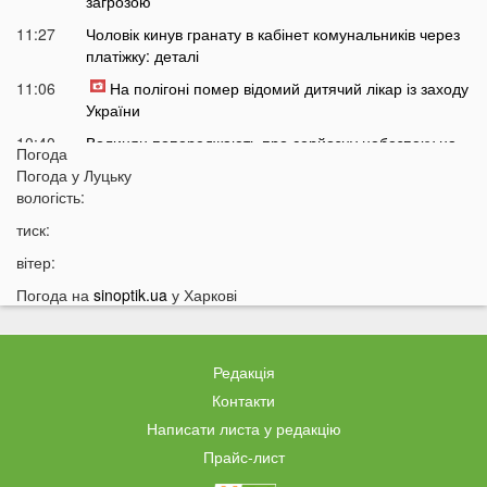
загрозою
11:27
Чоловік кинув гранату в кабінет комунальників через
платіжку: деталі
11:06
На полігоні помер відомий дитячий лікар із заходу
України
10:40
Волинян попереджають про серйозну небезпеку на
Погода
трасі біля Луцька
Погода у
Луцьку
10:15
вологість:
На Волині негода наробила лиха: показали
наслідки
тиск:
09:47
У Луцьку зафіксували нову аномалію
вітер:
09:16
На війні загинули двоє військових з Волині
Погода на
sinoptik.ua
у Харкові
06 СЕРПНЯ
21:44
На Луцьк насувається гроза
Редакція
21:06
Біля Луцька негода наробила біди: волиняни
Контакти
публікують наслідки у мережі
Написати листа у редакцію
20:16
Астрологи назвали знаки Зодіаку, для яких серпень
Прайс-лист
стане найгіршим місяцем року