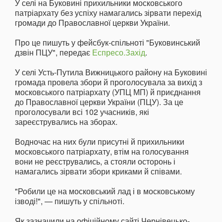
У селі на Буковині прихильники московського
патріархату без успіху намагались зірвати перехід
громади до Православної церкви України.
Про це пишуть у фейсбук-спільноті "Буковинський
дзвін ПЦУ", передає
Еспресо.Захід
.
У селі Усть-Путила Вижницького району на Буковині
громада провела збори й проголосувала за вихід з
московського патріархату (УПЦ МП) й приєднання
до Православної церкви України (ПЦУ). За це
проголосували всі 102 учасників, які
зареєструвались на зборах.
Водночас на них були присутні й прихильники
московського патріархату, втім на голосування
вони не реєструвались, а стояли осторонь і
намагались зірвати збори криками й співами.
"Робили це на московський лад і в московському
ізводі!", — пишуть у спільноті.
Як зазначили на офіційному сайті Чернівецько-