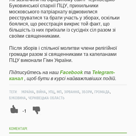
Буковинської єпархії ПЦУ, прихильники
московського патріархату відмовилися
реєструватися та брати участь у зборах, оскільки
боялися, що реєстрація викриє той факт, що
більшість із них приїхали із сусідніх сіл разом зі
своїми священниками.
Після зборів і спільної молитви члени релігійної
громади разом зі священниками та капеланами
ПЦУ виконали Гімн України.
Підписуйтесь на наш
Facebook
та
Telegram-
канал
, щоб бути в курсі найважливіших подій.
,
,
,
,
,
,
,
ТЕГИ:
УКРАЇНА
ВІЙНА
УПЦ
МП
ЗІРВАННЯ
ЗБОРИ
ГРОМАДА
,
БУКОВИНА
ЧЕРНІВЕЦЬКА ОБЛАСТЬ
-1
КОМЕНТАРІ: