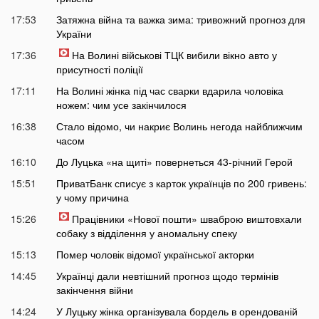
17:53
Затяжна війна та важка зима: тривожний прогноз для
України
17:36
На Волині військові ТЦК вибили вікно авто у
присутності поліції
17:11
На Волині жінка під час сварки вдарила чоловіка
ножем: чим усе закінчилося
16:38
Стало відомо, чи накриє Волинь негода найближчим
часом
16:10
До Луцька «на щиті» повернеться 43-річний Герой
15:51
ПриватБанк списує з карток українців по 200 гривень:
у чому причина
15:26
Працівники «Нової пошти» шваброю виштовхали
собаку з відділення у аномальну спеку
15:13
Помер чоловік відомої української акторки
14:45
Українці дали невтішний прогноз щодо термінів
закінчення війни
14:24
У Луцьку жінка організувала бордель в орендованій