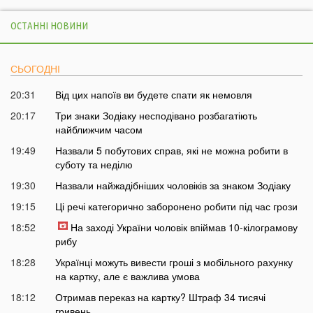
ОСТАННІ НОВИНИ
СЬОГОДНІ
20:31
Від цих напоїв ви будете спати як немовля
20:17
Три знаки Зодіаку несподівано розбагатіють
найближчим часом
19:49
Назвали 5 побутових справ, які не можна робити в
суботу та неділю
19:30
Назвали найжадібніших чоловіків за знаком Зодіаку
19:15
Ці речі категорично заборонено робити під час грози
18:52
На заході України чоловік впіймав 10-кілограмову
рибу
18:28
Українці можуть вивести гроші з мобільного рахунку
на картку, але є важлива умова
18:12
Отримав переказ на картку? Штраф 34 тисячі
гривень