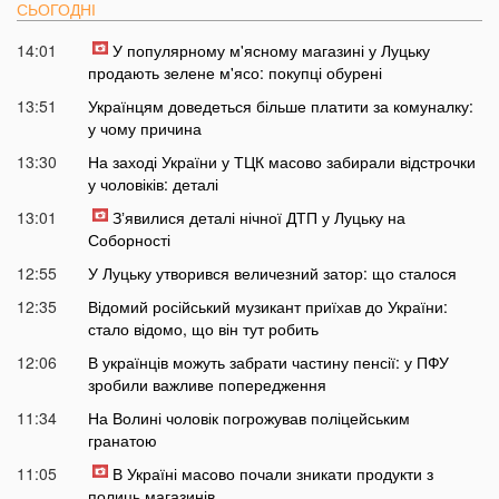
СЬОГОДНІ
14:01
У популярному м'ясному магазині у Луцьку
продають зелене м'ясо: покупці обурені
13:51
Українцям доведеться більше платити за комуналку:
у чому причина
13:30
На заході України у ТЦК масово забирали відстрочки
у чоловіків: деталі
13:01
Зʼявилися деталі нічної ДТП у Луцьку на
Соборності
12:55
У Луцьку утворився величезний затор: що сталося
12:35
Відомий російський музикант приїхав до України:
стало відомо, що він тут робить
12:06
В українців можуть забрати частину пенсії: у ПФУ
зробили важливе попередження
11:34
На Волині чоловік погрожував поліцейським
гранатою
11:05
В Україні масово почали зникати продукти з
полиць магазинів