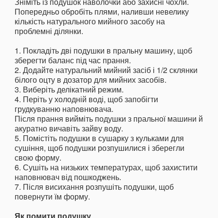
Зніміть із подушок наволочки або захисні чохли.
Попередньо обробіть плями, наливши невелику
кількість натурального мийного засобу на
проблемні ділянки.
1. Покладіть дві подушки в пральну машину, щоб
зберегти баланс під час прання.
2. Додайте натуральний мийний засіб і 1/2 склянки
білого оцту в дозатор для мийних засобів.
3. Виберіть делікатний режим.
4. Періть у холодній воді, щоб запобігти
грудкуванню наповнювача.
Після прання вийміть подушки з пральної машини й
акуратно вичавіть зайву воду.
5. Помістіть подушки в сушарку з кульками для
сушіння, щоб подушки розпушилися і зберегли
свою форму.
6. Сушіть на низьких температурах, щоб захистити
наповнювач від пошкоджень.
7. Після висихання розпушіть подушки, щоб
повернути їм форму.
Як помити подушку