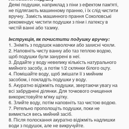
Деякі подушки, наприклад з піни з ефектом пам'яті,
не підлягають машинному пранню, і їх слід чистити
вручну. Замість машинного прання Соколовські
рекомендує чистити подушки з піни і латексу в
чистій ванні або тазику.
Інструкція, як почистити подушку вручну:
1. Зніміть з подушок наволочки або захисні чохли.
2. Наповніть чисту ванну або таз теплою водою,
щоб подушки були занурені в неї.
3. Додайте у воду невелику кількість натурального
мийного засобу, а потім 1/2 склянки білого оцту.
4. Помішайте воду, щоб змішати її з мийним
засобом, і покладіть подушки у воду.
5. Акуратно відіжміть подушки, звертаючи увагу на
всі забруднені ділянки. Для точкового очищення
використовуйте м'яку щітку.
6. Злийте воду, потім наповніть таз чистою водою.
7. Ретельно прополощіть подушки, поки не
вимиється весь мийний засіб.
8. Після полоскання акуратно відіжміть надлишки
води з подушок, але не викручуйте.