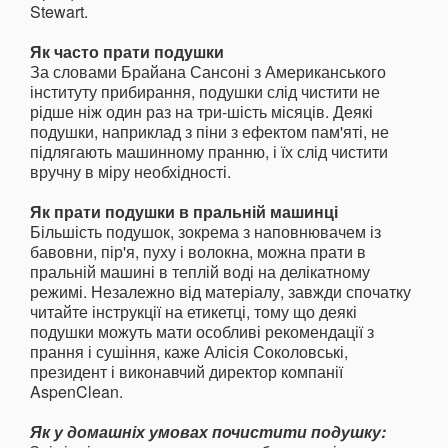
Stewart.
Як часто прати подушки
За словами Брайана Сансоні з Американського
інституту прибирання, подушки слід чистити не
рідше ніж один раз на три-шість місяців. Деякі
подушки, наприклад з піни з ефектом пам'яті, не
підлягають машинному пранню, і їх слід чистити
вручну в міру необхідності.
Як прати подушки в пральній машинці
Більшість подушок, зокрема з наповнювачем із
бавовни, пір'я, пуху і волокна, можна прати в
пральній машині в теплій воді на делікатному
режимі. Незалежно від матеріалу, завжди спочатку
читайте інструкції на етикетці, тому що деякі
подушки можуть мати особливі рекомендації з
прання і сушіння, каже Алісія Соколовські,
президент і виконавчий директор компанії
AspenClean.
Як у домашніх умовах почистити подушку: