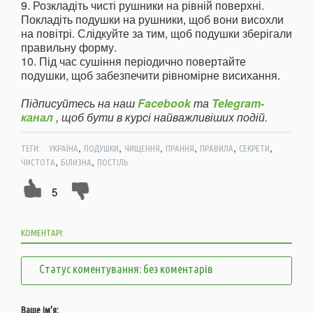
9. Розкладіть чисті рушники на рівній поверхні.
Покладіть подушки на рушники, щоб вони висохли
на повітрі. Слідкуйте за тим, щоб подушки зберігали
правильну форму.
10. Під час сушіння періодично повертайте
подушки, щоб забезпечити рівномірне висихання.
Підписуйтесь на наш
Facebook
та
Telegram-
канал
, щоб бути в курсі найважливіших подій.
,
,
,
,
,
,
ТЕГИ:
УКРАЇНА
ПОДУШКИ
ЧИЩЕННЯ
ПРАННЯ
ПРАВИЛА
СЕКРЕТИ
,
,
ЧИСТОТА
БІЛИЗНА
ПОСТІЛЬ
5
КОМЕНТАРІ:
Статус коментування: без коментарів
Ваше ім'я: