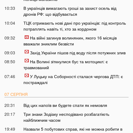
10:33
В українців вимагають гроші за захист осель від
дронів РФ: що відбувається
10:04
ТЦК отримають нові дані про українців: під контроль
потраплять навіть ті, хто за кордоном
09:32
На війні загинув волинянин, якого 16 місяців
вважали зниклим безвісти
09:03
Захід України пішов під воду після потужних злив
08:50
На Волині зіткнулися бус та мотоцикл: є
травмований
07:46
У Луцьку на Соборності сталася чергова ДТП: є
постраждалі
07 СЕРПНЯ
20:31
Від цих напоїв ви будете спати як немовля
20:17
Три знаки Зодіаку несподівано розбагатіють
найближчим часом
19:49
Назвали 5 побутових справ, які не можна робити в