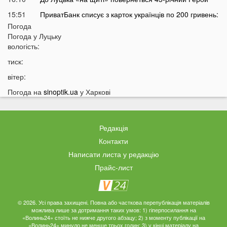
15:51
ПриватБанк списує з карток українців по 200 гривень:
у чому причина
Погода
Погода у
Луцьку
15:26
Працівники «Нової пошти» шваброю виштовхали
вологість:
собаку з відділення у аномальну спеку
тиск:
15:13
Помер чоловік відомої української акторки
вітер:
14:45
Українці дали невтішний прогноз щодо термінів
закінчення війни
Погода на
sinoptik.ua
у Харкові
14:24
У Луцьку жінка організувала бордель в орендованій
квартирі
Редакція
14:09
Пенсіонери в Україні будуть отримувати по дві пенсії
Контакти
13:55
Які українські області найбільше постраждають від
Написати листа у редакцію
глобального потепління: перелік
Прайс-лист
13:40
На заході Україні зафіксували масове нашестя
аномалії
13:25
Відомих українських артистів можуть позбавити
© 2026. Усі права захищені. Повна або часткова перепублікація матеріалів
бронювання від мобілізації
можлива лише за дотримання таких умов: 1) гіперпосилання на
«Волинь24» стоїть не нижче другого абзацу; 2) з моменту публікації на
13:10
Над українськими містами пролетів літак із Москви:
«Волинь24» минуло не менше трьох годин; 3) у кінці матеріалу на