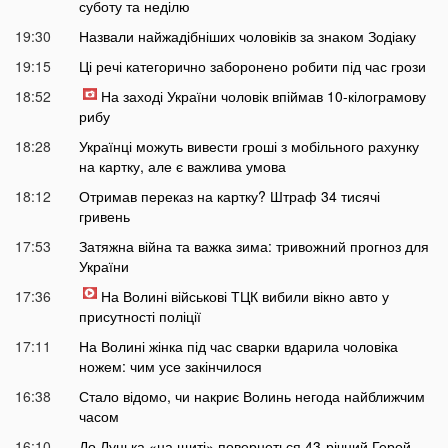
суботу та неділю
19:30
Назвали найжадібніших чоловіків за знаком Зодіаку
19:15
Ці речі категорично заборонено робити під час грози
18:52
На заході України чоловік впіймав 10-кілограмову
рибу
18:28
Українці можуть вивести гроші з мобільного рахунку
на картку, але є важлива умова
18:12
Отримав переказ на картку? Штраф 34 тисячі
гривень
17:53
Затяжна війна та важка зима: тривожний прогноз для
України
17:36
На Волині військові ТЦК вибили вікно авто у
присутності поліції
17:11
На Волині жінка під час сварки вдарила чоловіка
ножем: чим усе закінчилося
16:38
Стало відомо, чи накриє Волинь негода найближчим
часом
16:10
До Луцька «на щиті» повернеться 43-річний Герой