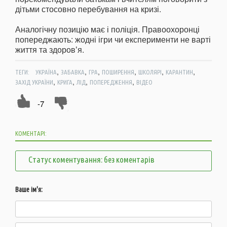
дітьми стосовно перебування на кризі.
Аналогічну позицію має і поліція. Правоохоронці
попереджають: жодні ігри чи експерименти не варті
життя та здоровʼя.
,
,
,
,
,
,
ТЕГИ:
УКРАЇНА
ЗАБАВКА
ГРА
ПОШИРЕННЯ
ШКОЛЯРІ
КАРАНТИН
,
,
,
,
ЗАХІД УКРАЇНИ
КРИГА
ЛІД
ПОПЕРЕДЖЕННЯ
ВІДЕО
-7
КОМЕНТАРІ:
Статус коментування: без коментарів
Ваше ім'я: