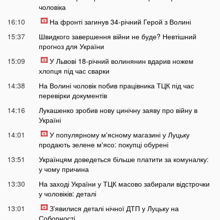
чоловіка
16:10
На фронті загинув 34-річний Герой з Волині
15:37
Швидкого завершення війни не буде? Невтішний
прогноз для України
15:09
У Львові 18-річний волинянин вдарив ножем
хлопця під час сварки
14:38
На Волині чоловік побив працівника ТЦК під час
перевірки документів
14:16
Лукашенко зробив нову цинічну заяву про війну в
Україні
14:01
У популярному м'ясному магазині у Луцьку
продають зелене м'ясо: покупці обурені
13:51
Українцям доведеться більше платити за комуналку:
у чому причина
13:30
На заході України у ТЦК масово забирали відстрочки
у чоловіків: деталі
13:01
Зʼявилися деталі нічної ДТП у Луцьку на
Соборності