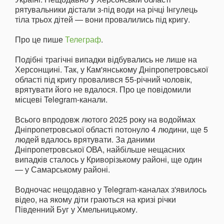
рятувальники дістали з-під води на річці Інгулець
тіла трьох дітей — вони провалились під кригу.
Про це пише
Телеграф
.
Подібні трагічні випадки відбувались не лише на
Херсонщині. Так, у Кам'янському Дніпропетровської
області під кригу провалився 55-річний чоловік,
врятувати його не вдалося. Про це повідомили
місцеві Telegram-канали.
Всього впродовж лютого 2025 року на водоймах
Дніпропетровської області потонуло 4 людини, ще 5
людей вдалось врятувати. За даними
Дніпропетровської ОВА, найбільше нещасних
випадків сталось у Криворізькому районі, ще один
— у Самарському районі.
Водночас нещодавно у Telegram-каналах з'явилось
відео, на якому діти граються на кризі річки
Південний Буг у Хмельницькому.