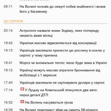
09:11
На Волині чоловік до смерті побив знайомого і возив
його у багажнику
08 СЕРПНЯ
20:14
Астрологи назвали знаки Зодіаку, яких попереду
чекають важкі місяці
19:42
Українки масово відмовляються від консервації
19:13
Українців закликали принести цю рослину в оселю у
серпні: у чому причина
18:41
Мороз чи аномальне тепло: якою буде зима в Україні
18:12
Українці можуть масово втратити бронювання від
мобілізації з 1 вересня
17:40
Українців закликали не скуповувати долари у серпні
17:14
У Луцьку на Ковельській зіткнулися два авто:
перші деталі ДТП
16:52
На Волинь насувається гроза
16:39
На Волині тракторист збив на смерть 58-річного