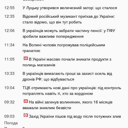
12:55
У Луцьку утворився величезний затор: що сталося
12:35
Відомий російський музикант приїхав до України:
стало відомо, що він тут робить
12:06
В українців можуть забрати частину пенсії: у ПФУ
зробили важливе попередження
11:34
На Волині чоловік погрожував поліцейським
гранатою
11:05
В Україні масово почали зникати продукти з
полиць магазинів
10:33
В українців вимагають гроші за захист осель від
дронів РФ: що відбувається
10:04
ТЦК отримають нові дані про українців: під контроль
потраплять навіть ті, хто за кордоном
09:32
На війні загинув волинянин, якого 16 місяців
вважали зниклим безвісти
09:03
Захід України пішов під воду після потужних злив
Погода
08:50
На Волині зіткнулися бус та мотоцикл: є