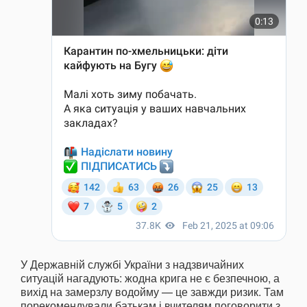
У Державній службі України з надзвичайних
ситуацій нагадують: жодна крига не є безпечною, а
вихід на замерзлу водойму — це завжди ризик. Там
порекомендували батькам і вчителям поговорити з