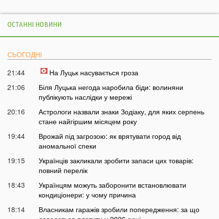
ОСТАННІ НОВИНИ
СЬОГОДНІ
21:44
На Луцьк насувається гроза
21:06
Біля Луцька негода наробила біди: волиняни
публікують наслідки у мережі
20:16
Астрологи назвали знаки Зодіаку, для яких серпень
стане найгіршим місяцем року
19:44
Врожай під загрозою: як врятувати город від
аномальної спеки
19:15
Українців закликали зробити запаси цих товарів:
повний перелік
18:43
Українцям можуть заборонити встановлювати
кондиціонери: у чому причина
18:14
Власникам гаражів зробили попередження: за що
доведеться платити у 2026 році