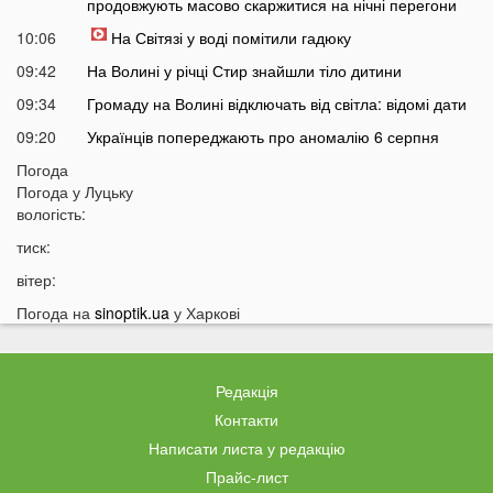
продовжують масово скаржитися на нічні перегони
10:06
На Світязі у воді помітили гадюку
09:42
На Волині у річці Стир знайшли тіло дитини
09:34
Громаду на Волині відключать від світла: відомі дати
09:20
Українців попереджають про аномалію 6 серпня
09:05
Погода
На Волині підтвердили загибель Героя, який рік
Погода у
Луцьку
вважався зниклим безвісти
вологість:
05 СЕРПНЯ
тиск:
21:32
У Луцьку зафіксували аномалію
вітер:
20:21
Ці продукти потрібно викинути через 48 годин: вони
Погода на
sinoptik.ua
у Харкові
можуть бути небезпечними
19:51
Одну категорію людей закликали щодня пити каву:
кого це стосується
Редакція
19:20
Що категорично заборонено робити на Яблучний
Контакти
Спас: повний перелік
Написати листа у редакцію
18:40
Водіїв в Україні можуть оштрафувати на 1190 гривень
Прайс-лист