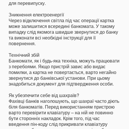
для перевипуску.
Зникнення електроенергії
Через відключення світла під час операції картка
може залишитися всередині банкомата. У такому
випадку слід якомога швидше звернутися до банку
та виконати всі необхідні інструкції для її
повернення.
Технічний збій
Банкомати, як і будь-яка техніка, можуть працювати
з перебоями. Якщо пристрій завис або видає
помилки, а картка не повертається, варто негайно
звернутися до банківської установи. При цьому
знадобиться документ для підтвердження особи.
Як убезпечити себе від шахраїв?
Фахівці банків наголошують, що шахраї часто діють
біля банкоматів. Перед використанням пристрою
варто перевірити клавіатуру – на ній не повинно
бути сторонніх накладок. Крім того, під час
введення пін-коду слід прикривати клавіатуру