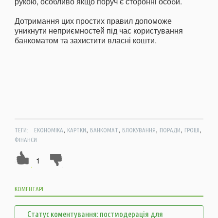
рукою, особливо якщо поруч є сторонні особи.
Дотримання цих простих правил допоможе
уникнути неприємностей під час користування
банкоматом та захистити власні кошти.
,
,
,
,
,
,
ТЕГИ:
ЕКОНОМІКА
КАРТКИ
БАНКОМАТ
БЛОКУВАННЯ
ПОРАДИ
ГРОШІ
ФІНАНСИ
1
КОМЕНТАРІ:
Статус коментування: постмодерація для