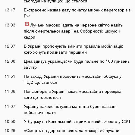
сьогодні на вулицю: що сталося
13:17
Екстрасенс назвав дату початку мирних переговорів з
РФ
13:03
Лучани масово їздять на червоне світло навіть
після смертельної аварії на Соборності: шокуючі
кадри
12:37
В Україні пропонують змінити правила мобілізації:
кого хочуть призивати першими
12:08
Ціна здивує українців: чи буде пальне по 100 гривень
за літр
11:51
На заході України проводять масштабні обшуки у
ТЦК: що сталося
11:36
Пенсіонерів в Україні чекає масштабна перевірка:
кого це торкнеться
11:07
Україну накриє потужна магнітна буря: названі
небезпечні дати
10:50
У Луцьку на Ковельській затримали військового у СЗЧ
10:26
«Смерть на дорозі не злякала мажорів»: лучани