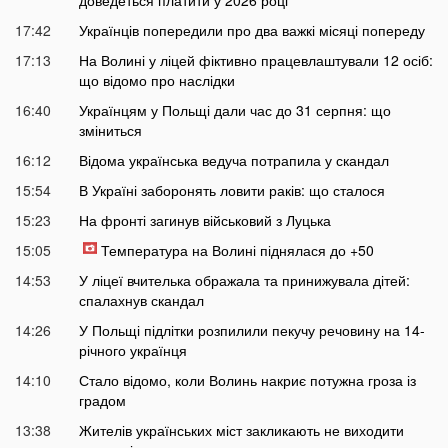
17:42
Українців попередили про два важкі місяці попереду
17:13
На Волині у ліцей фіктивно працевлаштували 12 осіб:
що відомо про наслідки
16:40
Українцям у Польщі дали час до 31 серпня: що
зміниться
16:12
Відома українська ведуча потрапила у скандал
15:54
В Україні заборонять ловити раків: що сталося
15:23
На фронті загинув військовий з Луцька
15:05
Температура на Волині піднялася до +50
14:53
У ліцеї вчителька ображала та принижувала дітей:
спалахнув скандал
14:26
У Польщі підлітки розпилили пекучу речовину на 14-
річного українця
14:10
Стало відомо, коли Волинь накриє потужна гроза із
градом
13:38
Жителів українських міст закликають не виходити