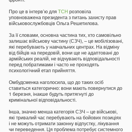
Про це в інтерв’ю для
ТСН
розповіла
уповноважена президента з питань захисту прав
військовослужбовців Ольга Решетилова.
За її словами, основна частина тих, хто самовільно
залишає військову частину (СЗЧ), – це мобілізовані,
які перебувають у навчальних центрах. На відміну
від бійців на передовій, вони ще не адаптовані до
армійських реалій, не відчувають відповідальності
перед побратимами і часто не проходять
психологічний етап прийняття.
Омбудсменка наголосила, що до таких осіб
ставиться категорично: вони мають повернутися до
1 березня, інакше будуть притягнуті до
кримінальної відповідальності.
Інша, значно менша категорія СЗЧ – це військові,
які тривалий час перебувають на бойових позиціях
і не можуть отримати законну відпустку, лікування
чи переведення. Ця проблема потребує системного