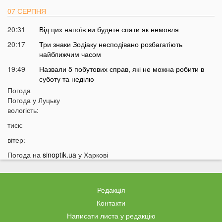
07 СЕРПНЯ
20:31
Від цих напоїв ви будете спати як немовля
20:17
Три знаки Зодіаку несподівано розбагатіють
найближчим часом
19:49
Назвали 5 побутових справ, які не можна робити в
суботу та неділю
Погода
19:30
Назвали найжадібніших чоловіків за знаком Зодіаку
Погода у
Луцьку
19:15
Ці речі категорично заборонено робити під час грози
вологість:
18:52
На заході України чоловік впіймав 10-кілограмову
тиск:
рибу
вітер:
18:28
Українці можуть вивести гроші з мобільного рахунку
Погода на
sinoptik.ua
у Харкові
на картку, але є важлива умова
18:12
Отримав переказ на картку? Штраф 34 тисячі
гривень
Редакція
17:53
Затяжна війна та важка зима: тривожний прогноз для
Контакти
України
Написати листа у редакцію