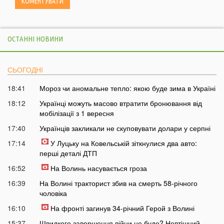
ОСТАННІ НОВИНИ
СЬОГОДНІ
18:41
Мороз чи аномальне тепло: якою буде зима в Україні
18:12
Українці можуть масово втратити бронювання від
мобілізації з 1 вересня
17:40
Українців закликали не скуповувати долари у серпні
17:14
У Луцьку на Ковельській зіткнулися два авто:
перші деталі ДТП
16:52
На Волинь насувається гроза
16:39
На Волині тракторист збив на смерть 58-річного
чоловіка
16:10
На фронті загинув 34-річний Герой з Волині
15:37
Швидкого завершення війни не буде? Невтішний