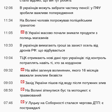
12:06
В українців можуть забрати частину пенсії: у ПФУ
зробили важливе попередження
11:34
На Волині чоловік погрожував поліцейським
гранатою
11:05
В Україні масово почали зникати продукти з
полиць магазинів
10:33
В українців вимагають гроші за захист осель від
дронів РФ: що відбувається
10:04
ТЦК отримають нові дані про українців: під контроль
потраплять навіть ті, хто за кордоном
09:32
На війні загинув волинянин, якого 16 місяців
вважали зниклим безвісти
09:03
Захід України пішов під воду після потужних злив
08:50
На Волині зіткнулися бус та мотоцикл: є
травмований
07:46
У Луцьку на Соборності сталася чергова ДТП: є
постраждалі