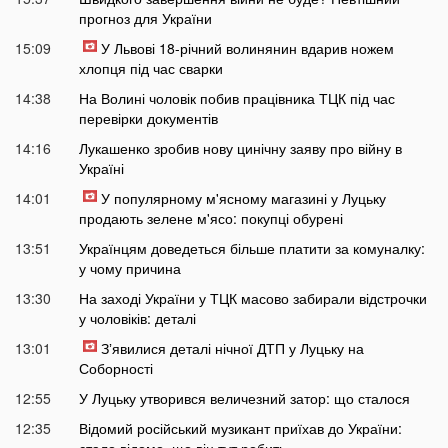
прогноз для України
15:09
У Львові 18-річний волинянин вдарив ножем
хлопця під час сварки
14:38
На Волині чоловік побив працівника ТЦК під час
перевірки документів
14:16
Лукашенко зробив нову цинічну заяву про війну в
Україні
14:01
У популярному м'ясному магазині у Луцьку
продають зелене м'ясо: покупці обурені
13:51
Українцям доведеться більше платити за комуналку:
у чому причина
13:30
На заході України у ТЦК масово забирали відстрочки
у чоловіків: деталі
13:01
Зʼявилися деталі нічної ДТП у Луцьку на
Соборності
12:55
У Луцьку утворився величезний затор: що сталося
12:35
Відомий російський музикант приїхав до України:
стало відомо, що він тут робить