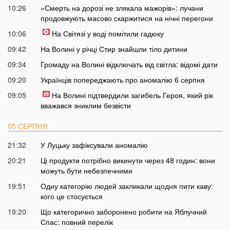
10:26
«Смерть на дорозі не злякала мажорів»: лучани
продовжують масово скаржитися на нічні перегони
10:06
На Світязі у воді помітили гадюку
09:42
На Волині у річці Стир знайшли тіло дитини
09:34
Громаду на Волині відключать від світла: відомі дати
09:20
Українців попереджають про аномалію 6 серпня
09:05
На Волині підтвердили загибель Героя, який рік
вважався зниклим безвісти
05 СЕРПНЯ
21:32
У Луцьку зафіксували аномалію
20:21
Ці продукти потрібно викинути через 48 годин: вони
можуть бути небезпечними
19:51
Одну категорію людей закликали щодня пити каву:
кого це стосується
19:20
Що категорично заборонено робити на Яблучний
Спас: повний перелік