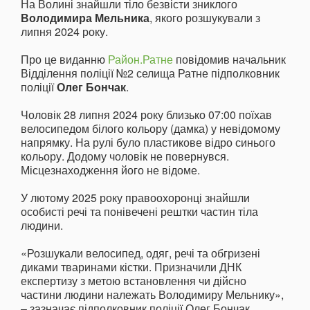
На Волині знайшли тіло безвісти зниклого
Володимира Мельника
, якого розшукували з
липня 2024 року.
Про це виданню
Район.Ратне
повідомив начальник
Відділення поліції №2 селища Ратне підполковник
поліції
Олег Бончак
.
Чоловік 28 липня 2024 року близько 07:00 поїхав
велосипедом білого кольору (дамка) у невідомому
напрямку. На рулі було пластикове відро синього
кольору. Додому чоловік не повернувся.
Місцезнаходження його не відоме.
У лютому 2025 року правоохоронці знайшли
особисті речі та понівечені рештки частин тіла
людини.
«Розшукали велосипед, одяг, речі та обгризені
диками тваринами кістки. Призначили ДНК
експертизу з метою встановлення чи дійсно
частини людини належать Володимиру Мельнику»,
– зазначає підполковник поліції Олег Бончак.