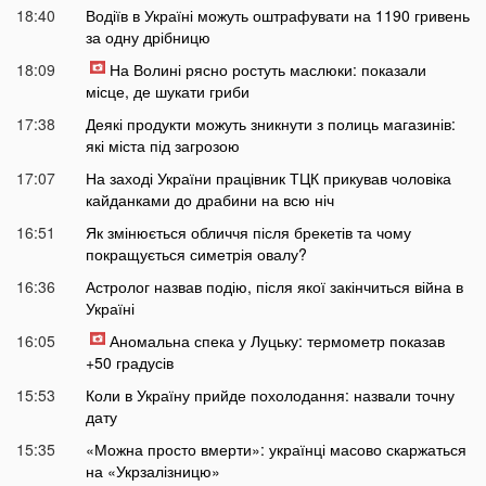
18:40
Водіїв в Україні можуть оштрафувати на 1190 гривень
за одну дрібницю
18:09
На Волині рясно ростуть маслюки: показали
місце, де шукати гриби
17:38
Деякі продукти можуть зникнути з полиць магазинів:
які міста під загрозою
17:07
На заході України працівник ТЦК прикував чоловіка
кайданками до драбини на всю ніч
16:51
Як змінюється обличчя після брекетів та чому
покращується симетрія овалу?
16:36
Астролог назвав подію, після якої закінчиться війна в
Україні
16:05
Аномальна спека у Луцьку: термометр показав
+50 градусів
15:53
Коли в Україну прийде похолодання: назвали точну
дату
15:35
«Можна просто вмерти»: українці масово скаржаться
на «Укрзалізницю»