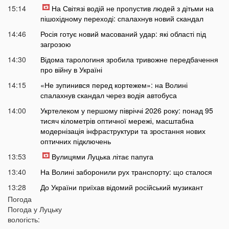
15:14
На Світязі водій не пропустив людей з дітьми на
пішохідному переході: спалахнув новий скандал
14:46
Росія готує новий масований удар: які області під
загрозою
14:30
Відома тарологиня зробила тривожне передбачення
про війну в Україні
14:15
«Не зупинився перед кортежем»: на Волині
спалахнув скандал через водія автобуса
14:00
Укртелеком у першому півріччі 2026 року: понад 95
тисяч кілометрів оптичної мережі, масштабна
модернізація інфраструктури та зростання нових
оптичних підключень
13:53
Вулицями Луцька літає папуга
13:40
На Волині заборонили рух транспорту: що сталося
13:28
До України приїхав відомий російський музикант
Погода
13:14
Українці масово платять за пальне дорожче, ніж
Погода у
Луцьку
мали б: що відбувається
вологість:
12:45
Українців попередили про повернення графіків