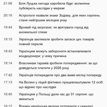
21:06
Біля Луцька негода наробила біди: волиняни
публікують наслідки у мережі
20:16
Астрологи назвали знаки Зодіаку, для яких серпень
стане найгіршим місяцем року
19:44
Врожай під загрозою: як врятувати город від
аномальної спеки
19:15
Українців закликали зробити запаси цих товарів:
повний перелік
18:43
Українцям можуть заборонити встановлювати
кондиціонери: у чому причина
18:14
Власникам гаражів зробили попередження: за що
доведеться платити у 2026 році
17:42
Українців попередили про два важкі місяці попереду
17:13
На Волині у ліцей фіктивно працевлаштували 12 осіб:
що відомо про наслідки
16:40
Українцям у Польщі дали час до 31 серпня: що
зміниться
16:12
Відома українська ведуча потрапила у скандал