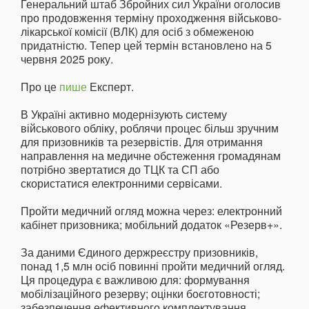
Генеральний штаб Збройних сил України оголосив
про продовження терміну проходження військово-
лікарської комісії (ВЛК) для осіб з обмеженою
придатністю. Тепер цей термін встановлено на 5
червня 2025 року.
Про це
пише
Експерт.
В Україні активно модернізують систему
військового обліку, роблячи процес більш зручним
для призовників та резервістів. Для отримання
направлення на медичне обстеження громадянам
потрібно звертатися до ТЦК та СП або
скористатися електронними сервісами.
Пройти медичний огляд можна через: електронний
кабінет призовника; мобільний додаток «Резерв+».
За даними Єдиного держреєстру призовників,
понад 1,5 млн осіб повинні пройти медичний огляд.
Ця процедура є важливою для: формування
мобілізаційного резерву; оцінки боєготовності;
забезпечення ефективного комплектування