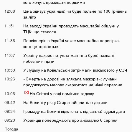
кого хочуть призивати першими
12:08
Ціна здивує українців: чи буде пальне по 100 гривень
за літр
11:51
На заході України проводять масштабні обшуки у
ТЦК: що сталося
11:36
Пенсіонерів в Україні чекає масштабна перевірка:
кого це торкнеться
11:07
Україну накриє потужна магнітна буря: названі
небезпечні дати
10:50
У Луцьку на Ковельській затримали військового у СЗЧ
10:26
«Смерть на дорозі не злякала мажорів»: лучани
продовжують масово скаржитися на нічні перегони
10:06
На Світязі у воді помітили гадюку
09:42
На Волині у річці Стир знайшли тіло дитини
09:34
Громаду на Волині відключать від світла: відомі дати
09:20
Українців попереджають про аномалію 6 серпня
09:05
Погода
На Волині підтвердили загибель Героя, який рік