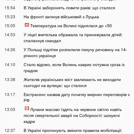
15:54
В Україні заборонять ловити раків: що сталося
15:23
На фронті загинув військовий з Луцька
15:05
Температура на Волині піднялася до +50
14:53
У ліцеї вчителька ображала та принижувала дітей:
спалахнув скандал
14:26
У Польщі підлітки розпилили пекучу речовину на 14-
річного українця
14:10
Стало відомо, коли Волинь накриє потужна гроза із
градом
13:38
Жителів українських міст закликають не виходити
сьогодні на вулицю: що сталося
13:17
Екстрасенс назвав дату початку мирних переговорів з
РФ
13:03
Лучани масово їздять на червоне світло навіть
після смертельної аварії на Соборності: шокуючі
кадри
12:37
В Україні пропонують змінити правила мобілізації: