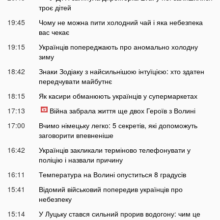
троє дітей
19:45
Чому не можна пити холодний чай і яка небезпека
вас чекає
19:15
Українців попереджають про аномально холодну
зиму
18:42
Знаки Зодіаку з найсильнішою інтуїцією: хто здатен
передчувати майбутнє
18:15
Як касири обманюють українців у супермаркетах
17:13
Війна забрала життя ще двох Героїв з Волині
17:00
Вчимо німецьку легко: 5 секретів, які допоможуть
заговорити впевненіше
16:42
Українців закликали терміново телефонувати у
поліцію і назвали причину
16:11
Температура на Волині опуститься 8 градусів
15:41
Відомий військовий попередив українців про
небезпеку
15:14
У Луцьку стався сильний прорив водогону: чим це