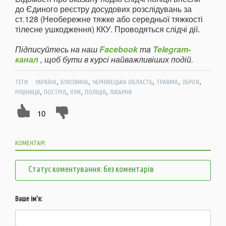
до Єдиного реєстру досудових розслідувань за
ст.128 (Необережне тяжке або середньої тяжкості
тілесне ушкодження) ККУ. Проводяться слідчі дії.
Підписуйтесь на наш
Facebook
та
Telegram-
канал
, щоб бути в курсі найважливіших подій.
,
,
,
,
,
ТЕГИ:
УКРАЇНА
БУКОВИНА
ЧЕРНІВЕЦЬКА ОБЛАСТЬ
ТРАВМА
ЗБРОЯ
,
,
,
,
РУШНИЦЯ
ПОСТРІЛ
ІГРИ
ПОЛІЦІЯ
ЛІКАРНЯ
10
КОМЕНТАРІ:
Статус коментування: без коментарів
Ваше ім'я: