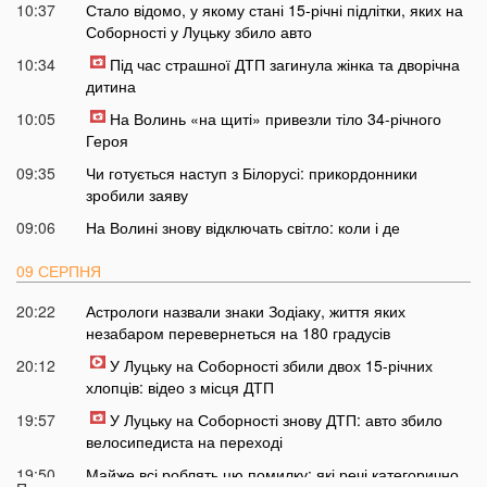
10:37
Стало відомо, у якому стані 15-річні підлітки, яких на
Соборності у Луцьку збило авто
10:34
Під час страшної ДТП загинула жінка та дворічна
дитина
10:05
На Волинь «на щиті» привезли тіло 34-річного
Героя
09:35
Чи готується наступ з Білорусі: прикордонники
зробили заяву
09:06
На Волині знову відключать світло: коли і де
09 СЕРПНЯ
20:22
Астрологи назвали знаки Зодіаку, життя яких
незабаром перевернеться на 180 градусів
20:12
У Луцьку на Соборності збили двох 15-річних
хлопців: відео з місця ДТП
19:57
У Луцьку на Соборності знову ДТП: авто збило
велосипедиста на переході
19:50
Майже всі роблять цю помилку: які речі категорично