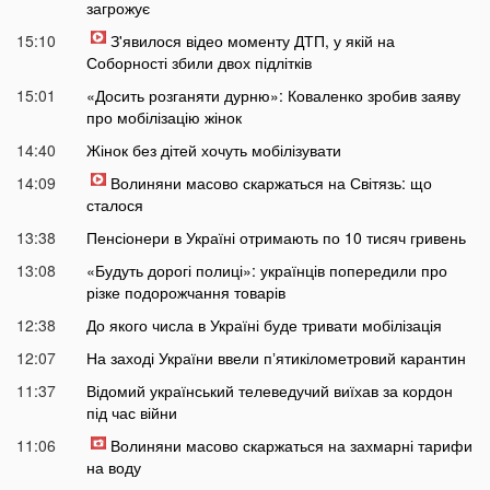
загрожує
15:10
З'явилося відео моменту ДТП, у якій на
Соборності збили двох підлітків
15:01
«Досить розганяти дурню»: Коваленко зробив заяву
про мобілізацію жінок
14:40
Жінок без дітей хочуть мобілізувати
14:09
Волиняни масово скаржаться на Світязь: що
сталося
13:38
Пенсіонери в Україні отримають по 10 тисяч гривень
13:08
«Будуть дорогі полиці»: українців попередили про
різке подорожчання товарів
12:38
До якого числа в Україні буде тривати мобілізація
12:07
На заході України ввели пʼятикілометровий карантин
11:37
Відомий український телеведучий виїхав за кордон
під час війни
11:06
Волиняни масово скаржаться на захмарні тарифи
на воду