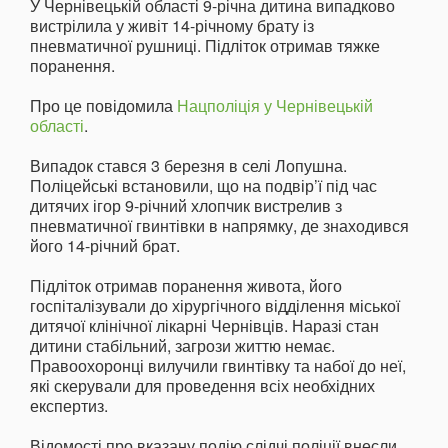
У Чернівецькій області 9-річна дитина випадково
вистрілила у живіт 14-річному брату із
пневматичної рушниці. Підліток отримав тяжке
поранення.
Про це повідомила
Нацполіція у Чернівецькій
області
.
Випадок стався 3 березня в селі Лопушна.
Поліцейські встановили, що на подвір’ї під час
дитячих ігор 9-річний хлопчик вистрелив з
пневматичної гвинтівки в напрямку, де знаходився
його 14-річний брат.
Підліток отримав поранення живота, його
госпіталізували до хірургічного відділення міської
дитячої клінічної лікарні Чернівців. Наразі стан
дитини стабільний, загрози життю немає.
Правоохоронці вилучили гвинтівку та набої до неї,
які скерували для проведення всіх необхідних
експертиз.
Відомості про вказану подію слідчі поліції внесли