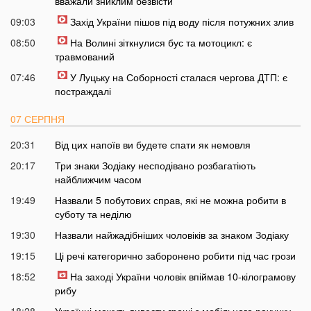
вважали зниклим безвісти
09:03
Захід України пішов під воду після потужних злив
08:50
На Волині зіткнулися бус та мотоцикл: є
травмований
07:46
У Луцьку на Соборності сталася чергова ДТП: є
постраждалі
07 СЕРПНЯ
20:31
Від цих напоїв ви будете спати як немовля
20:17
Три знаки Зодіаку несподівано розбагатіють
найближчим часом
19:49
Назвали 5 побутових справ, які не можна робити в
суботу та неділю
19:30
Назвали найжадібніших чоловіків за знаком Зодіаку
19:15
Ці речі категорично заборонено робити під час грози
18:52
На заході України чоловік впіймав 10-кілограмову
рибу