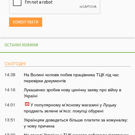
ОСТАННІ НОВИНИ
СЬОГОДНІ
14:38
На Волині чоловік побив працівника ТЦК під час
перевірки документів
14:16
Лукашенко зробив нову цинічну заяву про війну в
Україні
14:01
У популярному м'ясному магазині у Луцьку
продають зелене м'ясо: покупці обурені
13:51
Українцям доведеться більше платити за комуналку:
у чому причина
13:30
На заході України у ТЦК масово забирали відстрочки