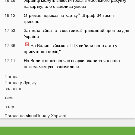
18:28
Українці можуть вивести гроші з мобільного рахунку
на картку, але є важлива умова
18:12
Отримав переказ на картку? Штраф 34 тисячі
гривень
17:53
Затяжна війна та важка зима: тривожний прогноз для
України
17:36
На Волині військові ТЦК вибили вікно авто у
присутності поліції
17:11
На Волині жінка під час сварки вдарила чоловіка
ножем: чим усе закінчилося
16:38
Стало відомо, чи накриє Волинь негода найближчим
Погода
часом
Погода у
Луцьку
вологість:
16:10
До Луцька «на щиті» повернеться 43-річний Герой
тиск:
15:51
ПриватБанк списує з карток українців по 200 гривень:
у чому причина
вітер:
15:26
Працівники «Нової пошти» шваброю виштовхали
Погода на
sinoptik.ua
у Харкові
собаку з відділення у аномальну спеку
15:13
Помер чоловік відомої української акторки