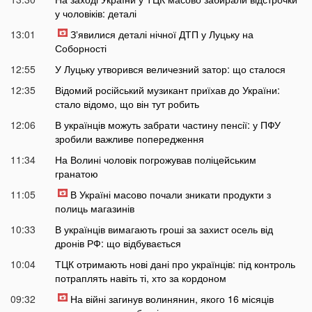
у чоловіків: деталі
13:01
Зʼявилися деталі нічної ДТП у Луцьку на
Соборності
12:55
У Луцьку утворився величезний затор: що сталося
12:35
Відомий російський музикант приїхав до України:
стало відомо, що він тут робить
12:06
В українців можуть забрати частину пенсії: у ПФУ
зробили важливе попередження
11:34
На Волині чоловік погрожував поліцейським
гранатою
11:05
В Україні масово почали зникати продукти з
полиць магазинів
10:33
В українців вимагають гроші за захист осель від
дронів РФ: що відбувається
10:04
ТЦК отримають нові дані про українців: під контроль
потраплять навіть ті, хто за кордоном
09:32
На війні загинув волинянин, якого 16 місяців