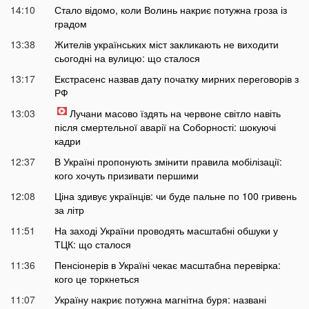
14:10
Стало відомо, коли Волинь накриє потужна гроза із
градом
13:38
Жителів українських міст закликають не виходити
сьогодні на вулицю: що сталося
13:17
Екстрасенс назвав дату початку мирних переговорів з
РФ
13:03
Лучани масово їздять на червоне світло навіть
після смертельної аварії на Соборності: шокуючі
кадри
12:37
В Україні пропонують змінити правила мобілізації:
кого хочуть призивати першими
12:08
Ціна здивує українців: чи буде пальне по 100 гривень
за літр
11:51
На заході України проводять масштабні обшуки у
ТЦК: що сталося
11:36
Пенсіонерів в Україні чекає масштабна перевірка:
кого це торкнеться
11:07
Україну накриє потужна магнітна буря: названі