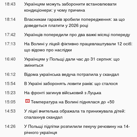
18:43
Українцям можуть заборонити встановлювати
кондиціонери: у чому причина
18:14
Власникам гаражів зробили попередження: за що
доведеться платити у 2026 році
17:42
Українців попередили про два важкі місяці попереду
17:13
На Волині у ліцей фіктивно працевлаштували 12 осіб:
що відомо про наслідки
16:40
Українцям у Польщі дали час до 31 серпня: що
зміниться
16:12
Відома українська ведуча потрапила у скандал
15:54
В Україні заборонять ловити раків: що сталося
15:23
На фронті загинув військовий з Луцька
15:05
Температура на Волині піднялася до +50
14:53
У ліцеї вчителька ображала та принижувала дітей:
спалахнув скандал
14:26
У Польщі підлітки розпилили пекучу речовину на 14-
річного українця