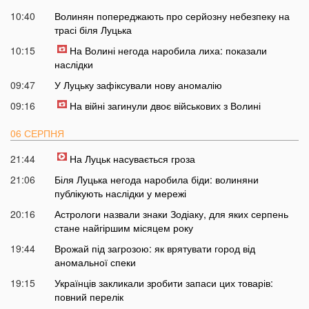
10:40
Волинян попереджають про серйозну небезпеку на
трасі біля Луцька
10:15
На Волині негода наробила лиха: показали
наслідки
09:47
У Луцьку зафіксували нову аномалію
09:16
На війні загинули двоє військових з Волині
06 СЕРПНЯ
21:44
На Луцьк насувається гроза
21:06
Біля Луцька негода наробила біди: волиняни
публікують наслідки у мережі
20:16
Астрологи назвали знаки Зодіаку, для яких серпень
стане найгіршим місяцем року
19:44
Врожай під загрозою: як врятувати город від
аномальної спеки
19:15
Українців закликали зробити запаси цих товарів:
повний перелік