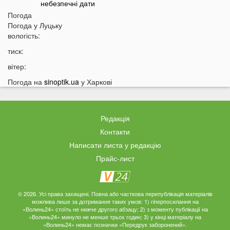
небезпечні дати
Погода
10:50
У Луцьку на Ковельській затримали військового у СЗЧ
Погода у
Луцьку
10:26
«Смерть на дорозі не злякала мажорів»: лучани
вологість:
продовжують масово скаржитися на нічні перегони
тиск:
10:06
На Світязі у воді помітили гадюку
вітер:
09:42
На Волині у річці Стир знайшли тіло дитини
Погода на
sinoptik.ua
у Харкові
09:34
Громаду на Волині відключать від світла: відомі дати
09:20
Українців попереджають про аномалію 6 серпня
Редакція
09:05
На Волині підтвердили загибель Героя, який рік
вважався зниклим безвісти
Контакти
Написати листа у редакцію
05 СЕРПНЯ
Прайс-лист
21:32
У Луцьку зафіксували аномалію
20:21
Ці продукти потрібно викинути через 48 годин: вони
© 2026. Усі права захищені. Повна або часткова перепублікація матеріалів
можуть бути небезпечними
можлива лише за дотримання таких умов: 1) гіперпосилання на
«Волинь24» стоїть не нижче другого абзацу; 2) з моменту публікації на
19:51
Одну категорію людей закликали щодня пити каву:
«Волинь24» минуло не менше трьох годин; 3) у кінці матеріалу на
кого це стосується
«Волинь24» немає позначки «Передрук заборонений».