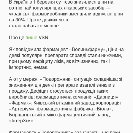
В Україні з 1 березня суттєво знизилися ціни на
сотню найпопулярніших лікарських засобів —
українські фармвиробники зменшили відпускні ціни
на 30%. Проте деяких ліків
стало набагато менше.
Про це
пише
VSN.
Як повідомила фармацевт «Волиньфарму», ціни на
деякі популярні препарати справді стали нижчими,
при цьому дефіциту ліків, як вітчизняних, так і
імпортних, немає.
А от у мережі «Подорожник» ситуація складніша: зі
зниженням цін деякі препарати взагалі зникли з
продажу. Дефіцит стосується продукції таких
виробників: фармацевтична компанія «Дарниця»
«Фармак»; Київський вітамінний завод; корпорація
«Артеріум»; фармацевтична фабрика «Віола»;
Борщагівський хіміко-фармацевтичний завод;
«ІнтерХім».
Фармацевти «Подорожника» зазначають, що поки