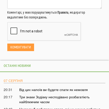
Коментарі, у яких порушуватимуться
Правила
, модератор
видалятиме без попереджень.
ОСТАННІ НОВИНИ
07 СЕРПНЯ
20:31
Від цих напоїв ви будете спати як немовля
20:17
Три знаки Зодіаку несподівано розбагатіють
найближчим часом
19:49
Назвали 5 побутових справ, які не можна робити в