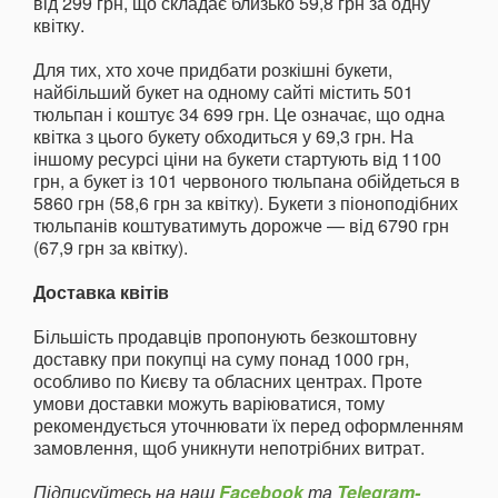
від 299 грн, що складає близько 59,8 грн за одну
квітку.
Для тих, хто хоче придбати розкішні букети,
найбільший букет на одному сайті містить 501
тюльпан і коштує 34 699 грн. Це означає, що одна
квітка з цього букету обходиться у 69,3 грн. На
іншому ресурсі ціни на букети стартують від 1100
грн, а букет із 101 червоного тюльпана обійдеться в
5860 грн (58,6 грн за квітку). Букети з піоноподібних
тюльпанів коштуватимуть дорожче — від 6790 грн
(67,9 грн за квітку).
Доставка квітів
Більшість продавців пропонують безкоштовну
доставку при покупці на суму понад 1000 грн,
особливо по Києву та обласних центрах. Проте
умови доставки можуть варіюватися, тому
рекомендується уточнювати їх перед оформленням
замовлення, щоб уникнути непотрібних витрат.
Підписуйтесь на наш
Facebook
та
Telegram-