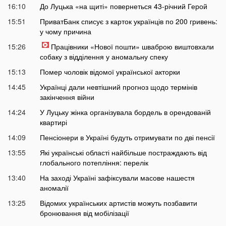
16:10
До Луцька «на щиті» повернеться 43-річний Герой
15:51
ПриватБанк списує з карток українців по 200 гривень:
у чому причина
15:26
Працівники «Нової пошти» шваброю виштовхали
собаку з відділення у аномальну спеку
15:13
Помер чоловік відомої української акторки
14:45
Українці дали невтішний прогноз щодо термінів
закінчення війни
14:24
У Луцьку жінка організувала бордель в орендованій
квартирі
14:09
Пенсіонери в Україні будуть отримувати по дві пенсії
13:55
Які українські області найбільше постраждають від
глобального потепління: перелік
13:40
На заході Україні зафіксували масове нашестя
аномалії
13:25
Відомих українських артистів можуть позбавити
бронювання від мобілізації