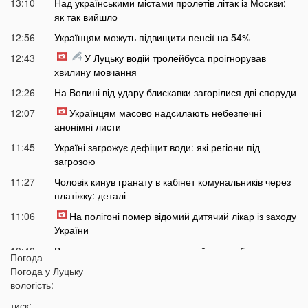
13:10
Над українськими містами пролетів літак із Москви:
як так вийшло
12:56
Українцям можуть підвищити пенсії на 54%
12:43
У Луцьку водій тролейбуса проігнорував
хвилину мовчання
12:26
На Волині від удару блискавки загорілися дві споруди
12:07
Українцям масово надсилають небезпечні
анонімні листи
11:45
Україні загрожує дефіцит води: які регіони під
загрозою
11:27
Чоловік кинув гранату в кабінет комунальників через
платіжку: деталі
11:06
На полігоні помер відомий дитячий лікар із заходу
України
10:40
Волинян попереджають про серйозну небезпеку на
Погода
трасі біля Луцька
Погода у
Луцьку
10:15
вологість:
На Волині негода наробила лиха: показали
наслідки
тиск: