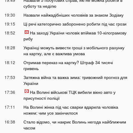
суботу та неділю
19:30
Назвали найжадібніших чоловіків за знаком Зодіаку
19:15
Ці речі категорично заборонено робити під час грози
18:52
На заході України чоловік впіймав 10-кілограмову
рибу
18:28
Українці можуть вивести гроші з мобільного рахунку
на картку, але є важлива умова
18:12
Отримав переказ на картку? Штраф 34 тисячі
гривень
17:53
Затяжна війна та важка зима: тривожний прогноз для
України
17:36
На Волині військові ТЦК вибили вікно авто у
присутності поліції
17:11
На Волині жінка під час сварки вдарила чоловіка
ножем: чим усе закінчилося
16:38
Стало відомо, чи накриє Волинь негода найближчим
часом