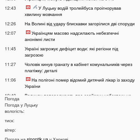
12:43
У Луцьку водій тролейбуса проігнорував
хвилину мовчання
12:26
На Волині від удару блискавки загорілися дві споруди
12:07
Українцям масово надсилають небезпечні
анонімні листи
11:45
Україні загрожує дефіцит води: які регіони під
загрозою
11:27
Чоловік кинув гранату в кабінет комунальників через
платіжку: деталі
11:06
На полігоні помер відомий дитячий лікар із заходу
України
10:40
Волинян попереджають про серйозну небезпеку на
Погода
трасі біля Луцька
Погода у
Луцьку
10:15
вологість:
На Волині негода наробила лиха: показали
наслідки
тиск:
09:47
У Луцьку зафіксували нову аномалію
вітер:
09:16
На війні загинули двоє військових з Волині
Погода на
sinoptik.ua
у Харкові