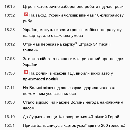
19:15
Ці речі категорично заборонено робити під час грози
18:52
На заході України чоловік впіймав 10-кілограмову
рибу
18:28
Українці можуть вивести гроші з мобільного рахунку
на картку, але є важлива умова
18:12
Отримав переказ на картку? Штраф 34 тисячі
гривень
17:53
Затяжна війна та важка зима: тривожний прогноз для
України
17:36
На Волині військові ТЦК вибили вікно авто у
присутності поліції
17:11
На Волині жінка під час сварки вдарила чоловіка
ножем: чим усе закінчилося
16:38
Стало відомо, чи накриє Волинь негода найближчим
часом
16:10
До Луцька «на щиті» повернеться 43-річний Герой
15:51
ПриватБанк списує з карток українців по 200 гривень: