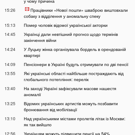
у чому причина
15:26
Працівники «Нової пошти» шваброю виштовхали
собаку з відділення у аномальну спеку
15:13
Помер чоловік відомої української акторки
14:45
Українці дали невтішний прогноз щодо термінів
закінчення війни
14:24
У Луцьку жінка організувала бордель в орендованій
квартирі
14:09
Пенсіонери в Україні будуть отримувати по дві пенсії
13:55
Які українські області найбільше постраждають від
глобального потепління: перелік
13:40
На заході Україні зафіксували масове нашестя
аномалії
13:25
Відомих українських артистів можуть позбавити
бронювання від мобілізації
13:10
Над українськими містами пролетів літак із Москви:
як так вийшло
12:56
Українцям можуть підвищити пенсії на 54%