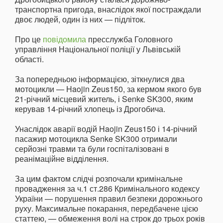
транспортна пригода, внаслідок якої постраждали
двоє людей, один із них — підліток.
Про це
повідомила
пресслужба Головного
управління Національної поліції у Львівській
області.
За попередньою інформацією, зіткнулися два
мотоцикли — Haojin Zeus150, за кермом якого був
21-річний місцевий житель, і Senke SK300, яким
керував 14-річний хлопець із Дрогобича.
Унаслідок аварії водій Haojin Zeus150 і 14-річний
пасажир мотоцикла Senke SK300 отримали
серйозні травми та були госпіталізовані в
реанімаційне відділення.
За цим фактом слідчі розпочали кримінальне
провадження за ч.1 ст.286 Кримінального кодексу
України — порушення правил безпеки дорожнього
руху. Максимальне покарання, передбачене цією
статтею, — обмеження волі на строк до трьох років