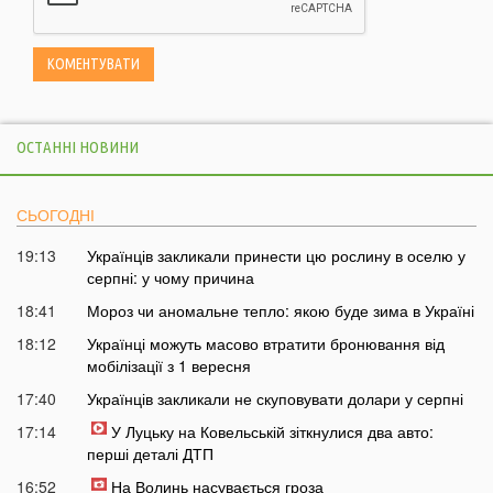
ОСТАННІ НОВИНИ
СЬОГОДНІ
19:13
Українців закликали принести цю рослину в оселю у
серпні: у чому причина
18:41
Мороз чи аномальне тепло: якою буде зима в Україні
18:12
Українці можуть масово втратити бронювання від
мобілізації з 1 вересня
17:40
Українців закликали не скуповувати долари у серпні
17:14
У Луцьку на Ковельській зіткнулися два авто:
перші деталі ДТП
16:52
На Волинь насувається гроза