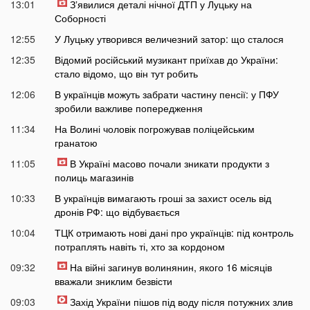
13:01
Зʼявилися деталі нічної ДТП у Луцьку на
Соборності
12:55
У Луцьку утворився величезний затор: що сталося
12:35
Відомий російський музикант приїхав до України:
стало відомо, що він тут робить
12:06
В українців можуть забрати частину пенсії: у ПФУ
зробили важливе попередження
11:34
На Волині чоловік погрожував поліцейським
гранатою
11:05
В Україні масово почали зникати продукти з
полиць магазинів
10:33
В українців вимагають гроші за захист осель від
дронів РФ: що відбувається
10:04
ТЦК отримають нові дані про українців: під контроль
потраплять навіть ті, хто за кордоном
09:32
На війні загинув волинянин, якого 16 місяців
вважали зниклим безвісти
09:03
Захід України пішов під воду після потужних злив