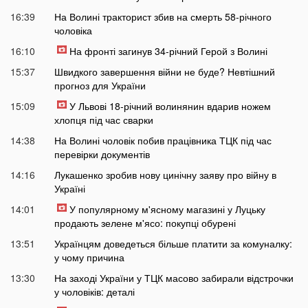
16:39
На Волині тракторист збив на смерть 58-річного
чоловіка
16:10
На фронті загинув 34-річний Герой з Волині
15:37
Швидкого завершення війни не буде? Невтішний
прогноз для України
15:09
У Львові 18-річний волинянин вдарив ножем
хлопця під час сварки
14:38
На Волині чоловік побив працівника ТЦК під час
перевірки документів
14:16
Лукашенко зробив нову цинічну заяву про війну в
Україні
14:01
У популярному м'ясному магазині у Луцьку
продають зелене м'ясо: покупці обурені
13:51
Українцям доведеться більше платити за комуналку:
у чому причина
13:30
На заході України у ТЦК масово забирали відстрочки
у чоловіків: деталі