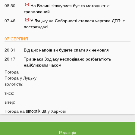
08:50
На Волині зіткнулися бус та мотоцикл: є
травмований
07:46
У Луцьку на Соборності сталася чергова ДТП: є
постраждалі
07 СЕРПНЯ
20:31
Від цих напоїв ви будете спати як немовля
20:17
Три знаки Зодіаку несподівано розбагатіють
найближчим часом
Погода
19:49
Назвали 5 побутових справ, які не можна робити в
Погода у
Луцьку
суботу та неділю
вологість:
19:30
Назвали найжадібніших чоловіків за знаком Зодіаку
тиск:
19:15
Ці речі категорично заборонено робити під час грози
вітер:
18:52
На заході України чоловік впіймав 10-кілограмову
Погода на
sinoptik.ua
у Харкові
рибу
18:28
Українці можуть вивести гроші з мобільного рахунку
на картку, але є важлива умова
Редакція