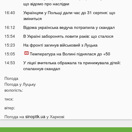
що відомо про наслідки
16:40
Українцям у Польщі дали час до 31 серпня: що
зміниться
16:12
Відома українська ведуча потрапила у скандал
15:54
В Україні заборонять ловити раків: що сталося
15:23
На фронті загинув військовий з Луцька
15:05
Температура на Волині піднялася до +50
14:53
У ліцеї вчителька ображала та принижувала дітей:
спалахнув скандал
14:26
У Польщі підлітки розпилили пекучу речовину на 14-
Погода
річного українця
Погода у
Луцьку
вологість:
14:10
Стало відомо, коли Волинь накриє потужна гроза із
градом
тиск:
13:38
Жителів українських міст закликають не виходити
вітер:
сьогодні на вулицю: що сталося
Погода на
sinoptik.ua
у Харкові
13:17
Екстрасенс назвав дату початку мирних переговорів з
РФ