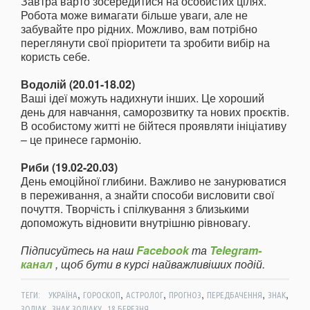
Завтра варто зосередитися на особистих цілях.
Робота може вимагати більше уваги, але не
забувайте про рідних. Можливо, вам потрібно
переглянути свої пріоритети та зробити вибір на
користь себе.
Водолій (20.01-18.02)
Ваші ідеї можуть надихнути інших. Це хороший
день для навчання, саморозвитку та нових проєктів.
В особистому житті не бійтеся проявляти ініціативу
– це принесе гармонію.
Риби (19.02-20.03)
День емоційної глибини. Важливо не занурюватися
в переживання, а знайти способи висловити свої
почуття. Творчість і спілкування з близькими
допоможуть відновити внутрішню рівновагу.
Підписуйтесь на наш
Facebook
та
Telegram-
канал
, щоб бути в курсі найважливіших подій.
,
,
,
,
,
,
ТЕГИ:
УКРАЇНА
ГОРОСКОП
АСТРОЛОГ
ПРОГНОЗ
ПЕРЕДБАЧЕННЯ
ЗНАК
,
,
ЗОДІАК
ЗНАК ЗОДІАКУ
18 БЕРЕЗНЯ