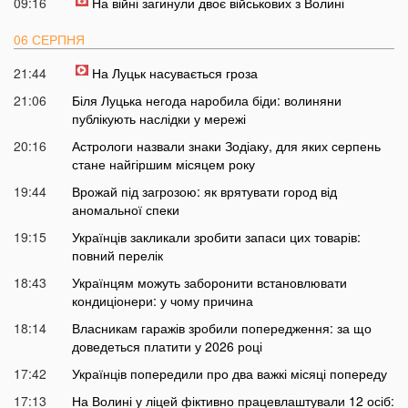
09:16
На війні загинули двоє військових з Волині
06 СЕРПНЯ
21:44
На Луцьк насувається гроза
21:06
Біля Луцька негода наробила біди: волиняни
публікують наслідки у мережі
20:16
Астрологи назвали знаки Зодіаку, для яких серпень
стане найгіршим місяцем року
19:44
Врожай під загрозою: як врятувати город від
аномальної спеки
19:15
Українців закликали зробити запаси цих товарів:
повний перелік
18:43
Українцям можуть заборонити встановлювати
кондиціонери: у чому причина
18:14
Власникам гаражів зробили попередження: за що
доведеться платити у 2026 році
17:42
Українців попередили про два важкі місяці попереду
17:13
На Волині у ліцей фіктивно працевлаштували 12 осіб: