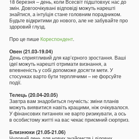
18 березня – день, коли Всесвіт підштовхує нас до
змін. Довгоочікувані відповіді можуть нарешті
знайтися, а інтуїція стане головним порадником.
Будьте відкритими до нового, але не забувайте про
здоровий глузд.
Про це пише
Кореспондент
.
Овен (21.03-19.04)
День сприятливий для кар’єрного зростання. Ваші
ідеї можуть нарешті отримати визнання, а
впевненість у собі допоможе досягти мети. У
стосунках варто бути терплячими – не форсуйте
події.
Телець (20.04-20.05)
Завтра вам знадобиться гнучкість: зміни планів
можуть виявитися навіть кращими, ніж очікувалося.
У фінансових питаннях не варто ризикувати, а ось
в особистому житті на вас чекає приємний сюрприз.
Близнюки (21.05-21.06)
Чудовий день для нових знайомств і ділових