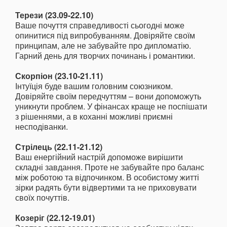
Терези (23.09-22.10)
Ваше почуття справедливості сьогодні може
опинитися під випробуванням. Довіряйте своїм
принципам, але не забувайте про дипломатію.
Гарний день для творчих починань і романтики.
Скорпіон (23.10-21.11)
Інтуїція буде вашим головним союзником.
Довіряйте своїм передчуттям – вони допоможуть
уникнути проблем. У фінансах краще не поспішати
з рішеннями, а в коханні можливі приємні
несподіванки.
Стрілець (22.11-21.12)
Ваш енергійний настрій допоможе вирішити
складні завдання. Проте не забувайте про баланс
між роботою та відпочинком. В особистому житті
зірки радять бути відвертими та не приховувати
своїх почуттів.
Козеріг (22.12-19.01)