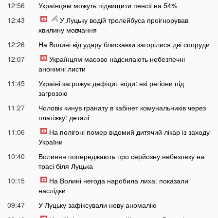
12:56
Українцям можуть підвищити пенсії на 54%
12:43
У Луцьку водій тролейбуса проігнорував
хвилину мовчання
12:26
На Волині від удару блискавки загорілися дві споруди
12:07
Українцям масово надсилають небезпечні
анонімні листи
11:45
Україні загрожує дефіцит води: які регіони під
загрозою
11:27
Чоловік кинув гранату в кабінет комунальників через
платіжку: деталі
11:06
На полігоні помер відомий дитячий лікар із заходу
України
10:40
Волинян попереджають про серйозну небезпеку на
трасі біля Луцька
10:15
На Волині негода наробила лиха: показали
наслідки
09:47
У Луцьку зафіксували нову аномалію