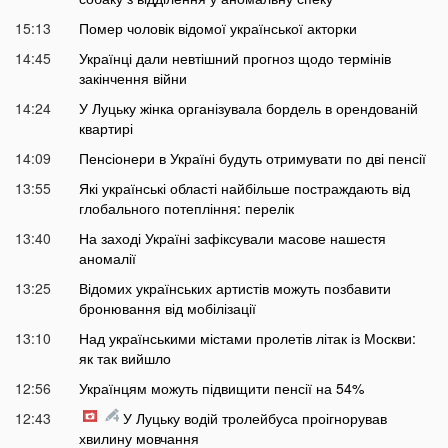
15:13
Помер чоловік відомої української акторки
14:45
Українці дали невтішний прогноз щодо термінів
закінчення війни
14:24
У Луцьку жінка організувала бордель в орендованій
квартирі
14:09
Пенсіонери в Україні будуть отримувати по дві пенсії
13:55
Які українські області найбільше постраждають від
глобального потепління: перелік
13:40
На заході Україні зафіксували масове нашестя
аномалії
13:25
Відомих українських артистів можуть позбавити
бронювання від мобілізації
13:10
Над українськими містами пролетів літак із Москви:
як так вийшло
12:56
Українцям можуть підвищити пенсії на 54%
12:43
У Луцьку водій тролейбуса проігнорував
хвилину мовчання