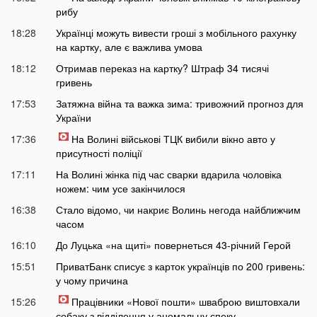
рибу
18:28
Українці можуть вивести гроші з мобільного рахунку
на картку, але є важлива умова
18:12
Отримав переказ на картку? Штраф 34 тисячі
гривень
17:53
Затяжна війна та важка зима: тривожний прогноз для
України
17:36
На Волині військові ТЦК вибили вікно авто у
присутності поліції
17:11
На Волині жінка під час сварки вдарила чоловіка
ножем: чим усе закінчилося
16:38
Стало відомо, чи накриє Волинь негода найближчим
часом
16:10
До Луцька «на щиті» повернеться 43-річний Герой
15:51
ПриватБанк списує з карток українців по 200 гривень:
у чому причина
15:26
Працівники «Нової пошти» шваброю виштовхали
собаку з відділення у аномальну спеку