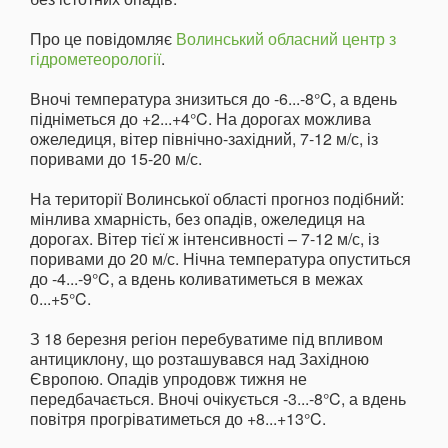
Про це повідомляє
Волинський обласний центр з
гідрометеорології
.
Вночі температура знизиться до -6...-8°C, а вдень
підніметься до +2...+4°C. На дорогах можлива
ожеледиця, вітер північно-західний, 7-12 м/с, із
поривами до 15-20 м/с.
На території Волинської області прогноз подібний:
мінлива хмарність, без опадів, ожеледиця на
дорогах. Вітер тієї ж інтенсивності – 7-12 м/с, із
поривами до 20 м/с. Нічна температура опуститься
до -4...-9°C, а вдень коливатиметься в межах
0...+5°C.
З 18 березня регіон перебуватиме під впливом
антициклону, що розташувався над Західною
Європою. Опадів упродовж тижня не
передбачається. Вночі очікується -3...-8°C, а вдень
повітря прогріватиметься до +8...+13°C.