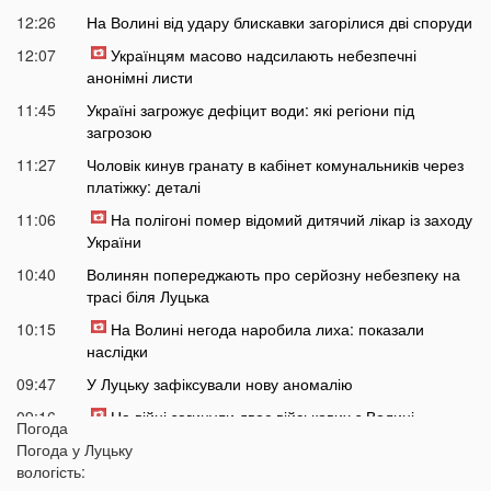
12:26
На Волині від удару блискавки загорілися дві споруди
12:07
Українцям масово надсилають небезпечні
анонімні листи
11:45
Україні загрожує дефіцит води: які регіони під
загрозою
11:27
Чоловік кинув гранату в кабінет комунальників через
платіжку: деталі
11:06
На полігоні помер відомий дитячий лікар із заходу
України
10:40
Волинян попереджають про серйозну небезпеку на
трасі біля Луцька
10:15
На Волині негода наробила лиха: показали
наслідки
09:47
У Луцьку зафіксували нову аномалію
09:16
На війні загинули двоє військових з Волині
Погода
Погода у
Луцьку
06 СЕРПНЯ
вологість: