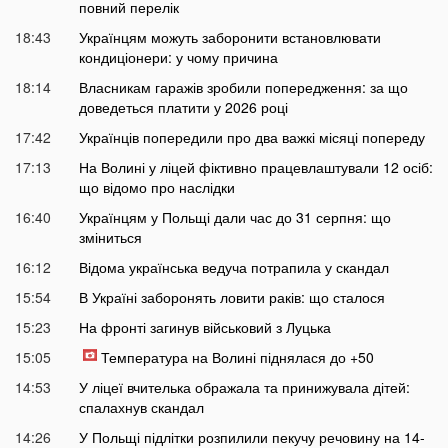
повний перелік
18:43
Українцям можуть заборонити встановлювати
кондиціонери: у чому причина
18:14
Власникам гаражів зробили попередження: за що
доведеться платити у 2026 році
17:42
Українців попередили про два важкі місяці попереду
17:13
На Волині у ліцей фіктивно працевлаштували 12 осіб:
що відомо про наслідки
16:40
Українцям у Польщі дали час до 31 серпня: що
зміниться
16:12
Відома українська ведуча потрапила у скандал
15:54
В Україні заборонять ловити раків: що сталося
15:23
На фронті загинув військовий з Луцька
15:05
Температура на Волині піднялася до +50
14:53
У ліцеї вчителька ображала та принижувала дітей:
спалахнув скандал
14:26
У Польщі підлітки розпилили пекучу речовину на 14-