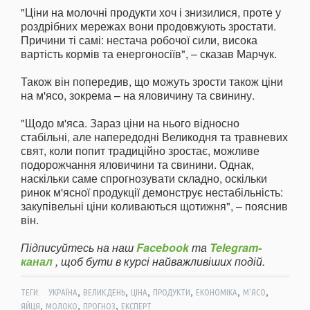
"Ціни на молочні продукти хоч і знизилися, проте у
роздрібних мережах вони продовжують зростати.
Причини ті самі: нестача робочої сили, висока
вартість кормів та енергоносіїв", – сказав Марчук.
Також він попередив, що можуть зрости також ціни
на м'ясо, зокрема – на яловичину та свинину.
"Щодо м'яса. Зараз ціни на нього відносно
стабільні, але напередодні Великодня та травневих
свят, коли попит традиційно зростає, можливе
подорожчання яловичини та свинини. Однак,
наскільки саме спрогнозувати складно, оскільки
ринок м'ясної продукції демонструє нестабільність:
закупівельні ціни коливаються щотижня", – пояснив
він.
Підписуйтесь на наш
Facebook
та
Telegram-
канал
, щоб бути в курсі найважливіших подій.
,
,
,
,
,
,
ТЕГИ:
УКРАЇНА
ВЕЛИКДЕНЬ
ЦІНА
ПРОДУКТИ
ЕКОНОМІКА
М'ЯСО
,
,
,
ЯЙЦЯ
МОЛОКО
ПРОГНОЗ
ЕКСПЕРТ