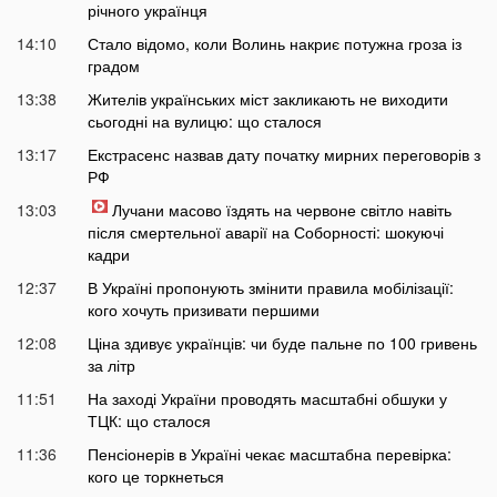
річного українця
14:10
Стало відомо, коли Волинь накриє потужна гроза із
градом
13:38
Жителів українських міст закликають не виходити
сьогодні на вулицю: що сталося
13:17
Екстрасенс назвав дату початку мирних переговорів з
РФ
13:03
Лучани масово їздять на червоне світло навіть
після смертельної аварії на Соборності: шокуючі
кадри
12:37
В Україні пропонують змінити правила мобілізації:
кого хочуть призивати першими
12:08
Ціна здивує українців: чи буде пальне по 100 гривень
за літр
11:51
На заході України проводять масштабні обшуки у
ТЦК: що сталося
11:36
Пенсіонерів в Україні чекає масштабна перевірка:
кого це торкнеться