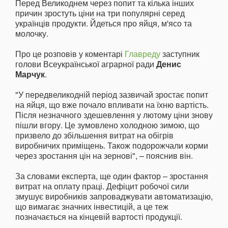
Перед Великоднем через попит та кілька інших
причин зростуть ціни на три популярні серед
українців продукти. Йдеться про яйця, м'ясо та
молочку.
Про це розповів у коментарі
Главреду
заступник
голови Всеукраїнської аграрної ради
Денис
Марчук
.
"У передвеликодній період зазвичай зростає попит
на яйця, що вже почало впливати на їхню вартість.
Після незначного здешевлення у лютому ціни знову
пішли вгору. Це зумовлено холодною зимою, що
призвело до збільшення витрат на обігрів
виробничих приміщень. Також подорожчали корми
через зростання цін на зернові", – пояснив він.
За словами експерта, ще один фактор – зростання
витрат на оплату праці. Дефіцит робочої сили
змушує виробників запроваджувати автоматизацію,
що вимагає значних інвестицій, а це теж
позначається на кінцевій вартості продукції.