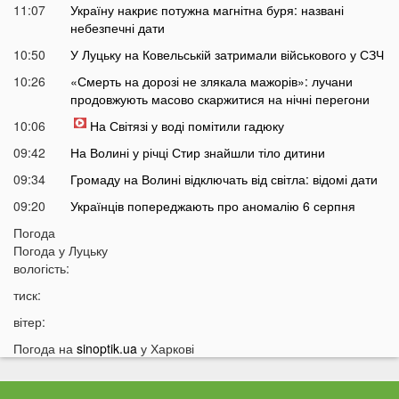
11:07
Україну накриє потужна магнітна буря: названі
небезпечні дати
10:50
У Луцьку на Ковельській затримали військового у СЗЧ
10:26
«Смерть на дорозі не злякала мажорів»: лучани
продовжують масово скаржитися на нічні перегони
10:06
На Світязі у воді помітили гадюку
09:42
На Волині у річці Стир знайшли тіло дитини
09:34
Громаду на Волині відключать від світла: відомі дати
09:20
Українців попереджають про аномалію 6 серпня
09:05
Погода
На Волині підтвердили загибель Героя, який рік
Погода у
Луцьку
вважався зниклим безвісти
вологість:
05 СЕРПНЯ
тиск:
21:32
У Луцьку зафіксували аномалію
вітер:
20:21
Ці продукти потрібно викинути через 48 годин: вони
Погода на
sinoptik.ua
у Харкові
можуть бути небезпечними
19:51
Одну категорію людей закликали щодня пити каву: