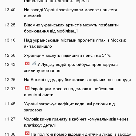
глобального потепління: перелік
13:40
На заході Україні зафіксували масове нашестя
аномалії
13:25
Відомих українських артистів можуть позбавити
бронювання від мобілізації
13:10
Над українськими містами пролетів літак із Москви:
як так вийшло
12:56
Українцям можуть підвищити пенсії на 54%
12:43
У Луцьку водій тролейбуса проігнорував
хвилину мовчання
12:26
На Волині від удару блискавки загорілися дві споруди
12:07
Українцям масово надсилають небезпечні
анонімні листи
11:45
Україні загрожує дефіцит води: які регіони під
загрозою
11:27
Чоловік кинув гранату в кабінет комунальників через
платіжку: деталі
11:06
На полігоні помер відомий дитячий лікар із заходу