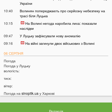
України
10:40
Волинян попереджають про серйозну небезпеку на
трасі біля Луцька
10:15
На Волині негода наробила лиха: показали
наслідки
09:47
У Луцьку зафіксували нову аномалію
09:16
На війні загинули двоє військових з Волині
06 СЕРПНЯ
Погода
21:44
На Луцьк насувається гроза
Погода у
Луцьку
21:06
Біля Луцька негода наробила біди: волиняни
вологість:
публікують наслідки у мережі
тиск:
20:16
Астрологи назвали знаки Зодіаку, для яких серпень
вітер:
стане найгіршим місяцем року
Погода на
sinoptik.ua
у Харкові
19:44
Врожай під загрозою: як врятувати город від
аномальної спеки
19:15
Українців закликали зробити запаси цих товарів:
Редакція