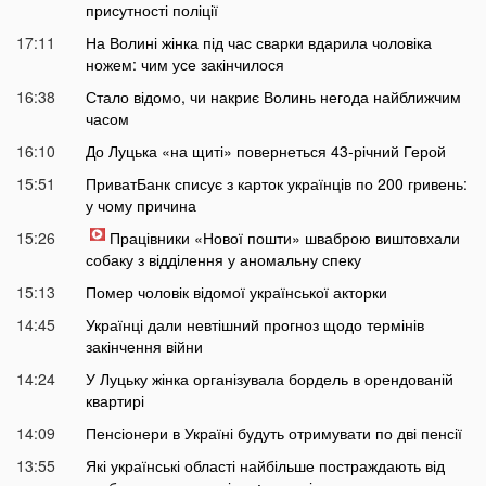
присутності поліції
17:11
На Волині жінка під час сварки вдарила чоловіка
ножем: чим усе закінчилося
16:38
Стало відомо, чи накриє Волинь негода найближчим
часом
16:10
До Луцька «на щиті» повернеться 43-річний Герой
15:51
ПриватБанк списує з карток українців по 200 гривень:
у чому причина
15:26
Працівники «Нової пошти» шваброю виштовхали
собаку з відділення у аномальну спеку
15:13
Помер чоловік відомої української акторки
14:45
Українці дали невтішний прогноз щодо термінів
закінчення війни
14:24
У Луцьку жінка організувала бордель в орендованій
квартирі
14:09
Пенсіонери в Україні будуть отримувати по дві пенсії
13:55
Які українські області найбільше постраждають від