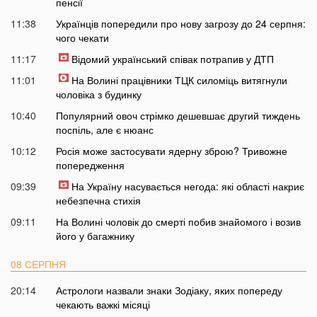
пенсії
11:38
Українців попередили про нову загрозу до 24 серпня:
чого чекати
11:17
Відомий український співак потрапив у ДТП
11:01
На Волині працівники ТЦК силоміць витягнули
чоловіка з будинку
10:40
Популярний овоч стрімко дешевшає другий тиждень
поспіль, але є нюанс
10:12
Росія може застосувати ядерну зброю? Тривожне
попередження
09:39
На Україну насувається негода: які області накриє
небезпечна стихія
09:11
На Волині чоловік до смерті побив знайомого і возив
його у багажнику
08 СЕРПНЯ
20:14
Астрологи назвали знаки Зодіаку, яких попереду
чекають важкі місяці