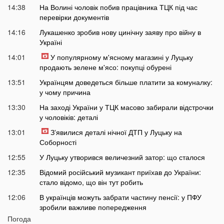
14:38
На Волині чоловік побив працівника ТЦК під час
перевірки документів
14:16
Лукашенко зробив нову цинічну заяву про війну в
Україні
14:01
У популярному м'ясному магазині у Луцьку
продають зелене м'ясо: покупці обурені
13:51
Українцям доведеться більше платити за комуналку:
у чому причина
13:30
На заході України у ТЦК масово забирали відстрочки
у чоловіків: деталі
13:01
Зʼявилися деталі нічної ДТП у Луцьку на
Соборності
12:55
У Луцьку утворився величезний затор: що сталося
12:35
Відомий російський музикант приїхав до України:
стало відомо, що він тут робить
12:06
В українців можуть забрати частину пенсії: у ПФУ
зробили важливе попередження
Погода
11:34
На Волині чоловік погрожував поліцейським