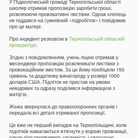
У Підволочиській громаді Тернопільської області
школяр отримав пропозицію заробити гроші,
розклеюючи провокативні листівки. Однак хлопець
не піддався на сумнівний «підробіток» і повідомив
про це матері.
Про інцидент розповіли в
Тернопільській обласній
прокуратурі
.
Згідно з повідомленням, учень ліцею отримав у
месенджері пропозицію розклеювати листівки з
провокаційним змістом. За це йому пообіцяли 150
гривень та додаткову винагороду у розмірі 1000
доларів США. Підліток не пристав на умови
невідомих та одразу поділився інформацією з
матір’ю.
Жінка звернулася до правоохоронних органів і
передала всі деталі отриманої пропозиції.
Це вже не перший випадок на Тернопільщині, коли
підлітків намагаються втягнути у ворожі провокації,
однак діти проявляють свідомість і своєчасно