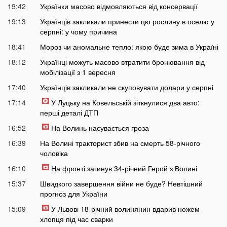
19:42
Українки масово відмовляються від консервації
19:13
Українців закликали принести цю рослину в оселю у
серпні: у чому причина
18:41
Мороз чи аномальне тепло: якою буде зима в Україні
18:12
Українці можуть масово втратити бронювання від
мобілізації з 1 вересня
17:40
Українців закликали не скуповувати долари у серпні
17:14
У Луцьку на Ковельській зіткнулися два авто:
перші деталі ДТП
16:52
На Волинь насувається гроза
16:39
На Волині тракторист збив на смерть 58-річного
чоловіка
16:10
На фронті загинув 34-річний Герой з Волині
15:37
Швидкого завершення війни не буде? Невтішний
прогноз для України
15:09
У Львові 18-річний волинянин вдарив ножем
хлопця під час сварки