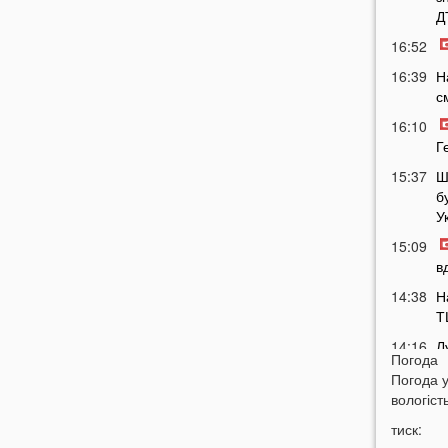
Д
16:52
16:39
Н
с
16:10
Г
15:37
Ш
б
У
15:09
в
14:38
Н
Т
14:16
Л
Погода
з
Погода 
14:01
вологість
м
тиск:
м