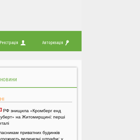
Реєстрація
Авторизація
 НОВИНИ
НІ
РФ знищила «Кромберг енд
уберт» на Житомирщині: перші
еталі
ласникам приватних будинків
агрожують величезні штрафи: у