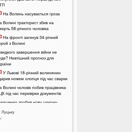
ТП
На Волинь насувається гроза
а Волині тракторист збив на
мерть 58-річного чоловіка
На фронті загинув 34-річний
ерой з Волині
видкого завершення війни не
уде? Невтішний прогноз для
країни
У Львові 18-річний волинянин
дарив ножем хлопця під час сварки
а Волині чоловік побив працівника
ЦК під час перевірки документів
укашенко зробив нову цинічну
аяву про війну в Україні
у
Луцьку
У популярному м'ясному
:
агазині у Луцьку продають зелене
'ясо: покупці обурені