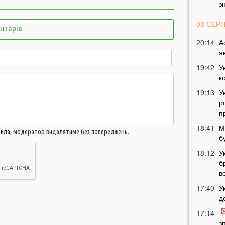
з
08 СЕР
ентарів
20:14
А
я
19:42
У
к
19:13
У
р
п
18:41
М
вила
, модератор видалятиме без попереджень.
б
18:12
У
б
в
17:40
У
д
17:14
з