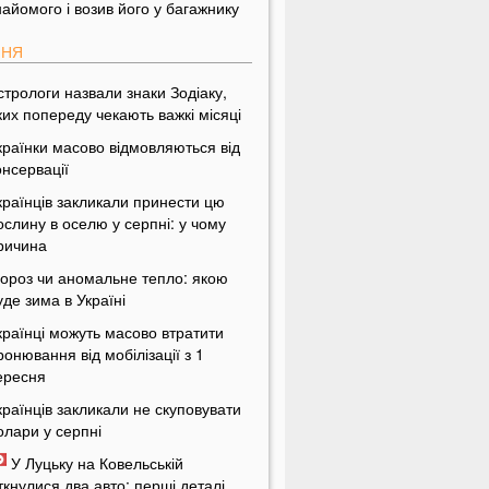
найомого і возив його у багажнику
ПНЯ
стрологи назвали знаки Зодіаку,
ких попереду чекають важкі місяці
країнки масово відмовляються від
онсервації
країнців закликали принести цю
ослину в оселю у серпні: у чому
ричина
ороз чи аномальне тепло: якою
уде зима в Україні
країнці можуть масово втратити
ронювання від мобілізації з 1
ересня
країнців закликали не скуповувати
олари у серпні
У Луцьку на Ковельській
іткнулися два авто: перші деталі