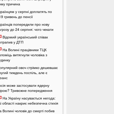
ому причина
країнцям у серпні доплатять по
19 гривень до пенсії
країнців попередили про нову
агрозу до 24 серпня: чого чекати
Відомий український співак
отрапив у ДТП
На Волині працівники ТЦК
иломіць витягнули чоловіка з
удинку
опулярний овоч стрімко дешевшає
ругий тиждень поспіль, але є
юанс
осія може застосувати ядерну
брою? Тривожне попередження
На Україну насувається негода:
кі області накриє небезпечна стихія
а Волині чоловік до смерті побив