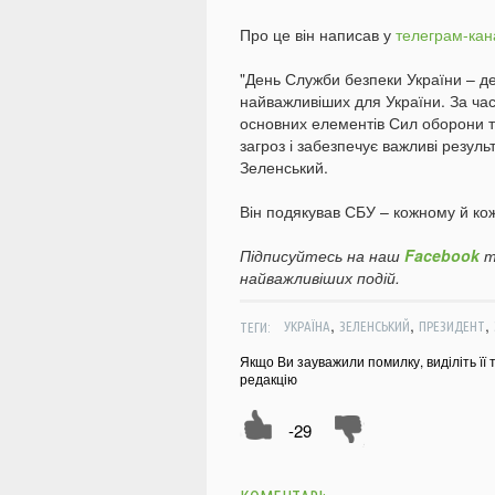
Про це він написав у
телеграм-кан
"День Служби безпеки України – де
найважливіших для України. За ча
основних елементів Сил оборони т
загроз і забезпечує важливі резуль
Зеленський.
Він подякував СБУ – кожному й кожн
Підписуйтесь на наш
Facebook
т
найважливіших подій.
,
,
,
ТЕГИ:
УКРАЇНА
ЗЕЛЕНСЬКИЙ
ПРЕЗИДЕНТ
Якщо Ви зауважили помилку, виділіть її 
редакцію
-29