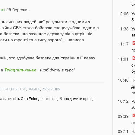
ч
алі
25 березня.
12:06
У
5
нь сильних людей, чиї результати є одними з
с війни СБУ стала бойовою спецслужбою, одним з
11:38
У
а безпеки, що захищає державу від внутрішніх
з
тати на фронті та в тилу ворога", - написав
11:17
п
ій, хто здобуває безпеку для України в її лавах.
11:01
с
а
Telegram-канал
, щоб бути в курсі
б
10:40
П
д
,
,
,
ЗВЕРНЕННЯ
СБУ
ЗАХИСТ
25 БЕРЕЗНЯ
н
та натисніть Ctrl+Enter для того, щоб повідомити про це
10:12
Р
з
09:39
я
09:11
Н