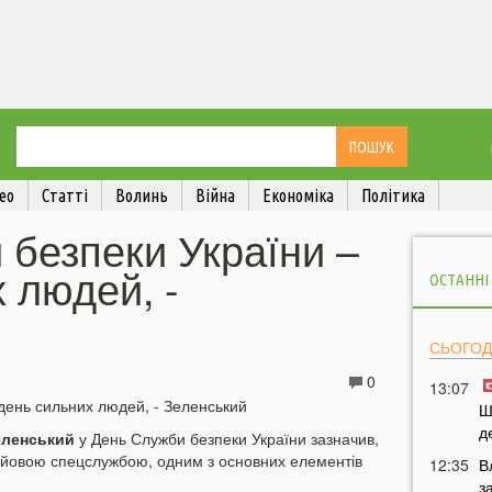
ео
Статті
Волинь
Війна
Економіка
Політика
безпеки України –
 людей, -
ОСТАННІ
СЬОГОД
0
13:07
Ш
д
ленський
у День Служби безпеки України зазначив,
бойовою спецслужбою, одним з основних елементів
12:35
В
з