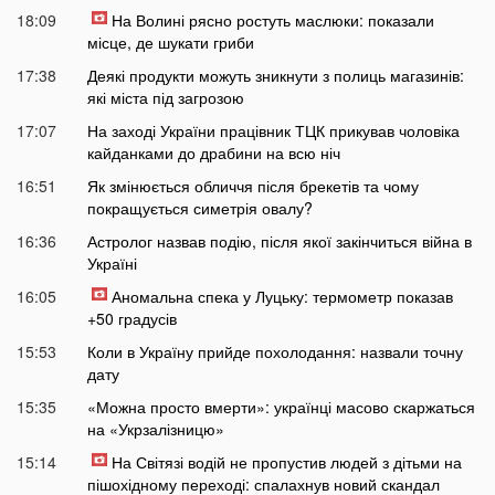
18:09
На Волині рясно ростуть маслюки: показали
місце, де шукати гриби
17:38
Деякі продукти можуть зникнути з полиць магазинів:
які міста під загрозою
17:07
На заході України працівник ТЦК прикував чоловіка
кайданками до драбини на всю ніч
16:51
Як змінюється обличчя після брекетів та чому
покращується симетрія овалу?
16:36
Астролог назвав подію, після якої закінчиться війна в
Україні
16:05
Аномальна спека у Луцьку: термометр показав
+50 градусів
15:53
Коли в Україну прийде похолодання: назвали точну
дату
15:35
«Можна просто вмерти»: українці масово скаржаться
на «Укрзалізницю»
15:14
На Світязі водій не пропустив людей з дітьми на
пішохідному переході: спалахнув новий скандал