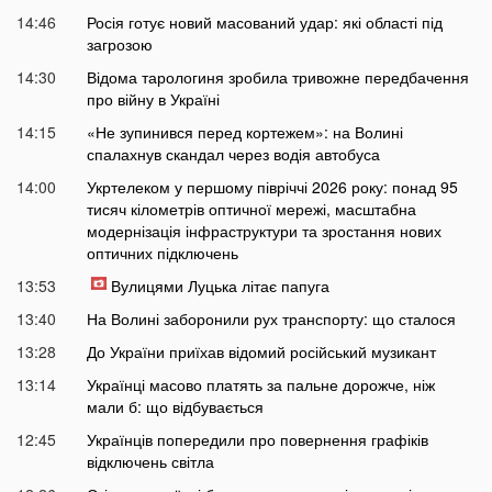
14:46
Росія готує новий масований удар: які області під
загрозою
14:30
Відома тарологиня зробила тривожне передбачення
про війну в Україні
14:15
«Не зупинився перед кортежем»: на Волині
спалахнув скандал через водія автобуса
14:00
Укртелеком у першому півріччі 2026 року: понад 95
тисяч кілометрів оптичної мережі, масштабна
модернізація інфраструктури та зростання нових
оптичних підключень
13:53
Вулицями Луцька літає папуга
13:40
На Волині заборонили рух транспорту: що сталося
13:28
До України приїхав відомий російський музикант
13:14
Українці масово платять за пальне дорожче, ніж
мали б: що відбувається
12:45
Українців попередили про повернення графіків
відключень світла