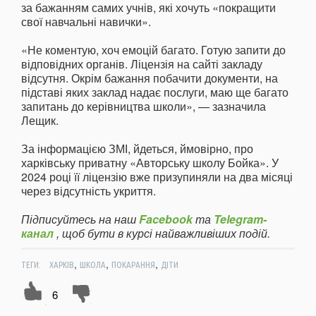
за бажанням самих учнів, які хочуть «покращити
свої навчальні навички».
«Не коментую, хоч емоцій багато. Готую запити до
відповідних органів. Ліцензія на сайті закладу
відсутня. Окрім бажання побачити документи, на
підставі яких заклад надає послуги, маю ще багато
запитань до керівництва школи», — зазначила
Лещик.
За інформацією ЗМІ, йдеться, ймовірно, про
харківську приватну «Авторську школу Бойка». У
2024 році її ліцензію вже призупиняли на два місяці
через відсутність укриття.
Підписуйтесь на наш
Facebook
та
Telegram-
канал
, щоб бути в курсі найважливіших подій.
,
,
,
ТЕГИ:
ХАРКІВ
ШКОЛА
ПОКАРАННЯ
ДІТИ
6