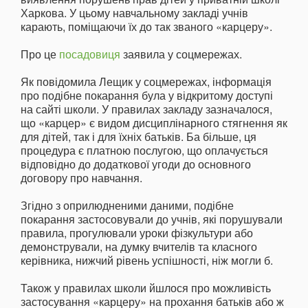
Харкова. У цьому навчальному закладі учнів
карають, поміщаючи їх до так званого «карцеру».
Про це
посадовиця
заявила у соцмережах.
Як повідомила Лещик у соцмережах, інформація
про подібне покарання була у відкритому доступі
на сайті школи. У правилах закладу зазначалося,
що «карцер» є видом дисциплінарного стягнення як
для дітей, так і для їхніх батьків. Ба більше, ця
процедура є платною послугою, що оплачується
відповідно до додаткової угоди до основного
договору про навчання.
Згідно з оприлюдненими даними, подібне
покарання застосовували до учнів, які порушували
правила, прогулювали уроки фізкультури або
демонстрували, на думку вчителів та класного
керівника, нижчий рівень успішності, ніж могли б.
Також у правилах школи йшлося про можливість
застосування «карцеру» на прохання батьків або ж