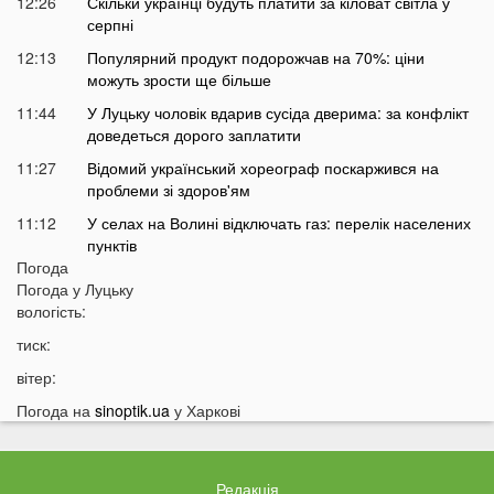
12:26
Скільки українці будуть платити за кіловат світла у
серпні
12:13
Популярний продукт подорожчав на 70%: ціни
можуть зрости ще більше
11:44
У Луцьку чоловік вдарив сусіда дверима: за конфлікт
доведеться дорого заплатити
11:27
Відомий український хореограф поскаржився на
проблеми зі здоров'ям
11:12
У селах на Волині відключать газ: перелік населених
пунктів
Погода
10:56
У басейні біля будинку втопилася 1-річна дитина
Погода у
Луцьку
10:43
вологість:
Українці можуть втратити відстрочку від мобілізації у
серпні
тиск:
10:25
На Волині авто злетіло з дороги: постраждали
вітер:
п’ятеро підлітків
Погода на
sinoptik.ua
у Харкові
10:11
На Волині два дні вируватиме аномалія
09:38
Українці можуть залишитися без пенсій через
важливий документ
Редакція