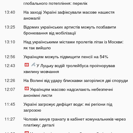
глобального потепління: перелік
13:40
На заході Україні зафіксували масове нашестя
аномалії
13:25
Відомих українських артистів можуть позбавити
бронювання від мобілізації
13:10
Над українськими містами пролетів літак із Москви:
як так вийшло
12:56
Українцям можуть підвищити пенсії на 54%
12:43
У Луцьку водій тролейбуса проігнорував
хвилину мовчання
12:26
На Волині від удару блискавки загорілися дві споруди
12:07
Українцям масово надсилають небезпечні
анонімні листи
11:45
Україні загрожує дефіцит води: які регіони під
загрозою
11:27
Чоловік кинув гранату в кабінет комунальників через
платіжку: деталі