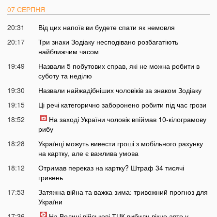
07 СЕРПНЯ
20:31
Від цих напоїв ви будете спати як немовля
20:17
Три знаки Зодіаку несподівано розбагатіють
найближчим часом
19:49
Назвали 5 побутових справ, які не можна робити в
суботу та неділю
19:30
Назвали найжадібніших чоловіків за знаком Зодіаку
19:15
Ці речі категорично заборонено робити під час грози
18:52
На заході України чоловік впіймав 10-кілограмову
рибу
18:28
Українці можуть вивести гроші з мобільного рахунку
на картку, але є важлива умова
18:12
Отримав переказ на картку? Штраф 34 тисячі
гривень
17:53
Затяжна війна та важка зима: тривожний прогноз для
України
17:36
На Волині військові ТЦК вибили вікно авто у