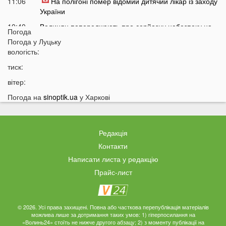
11:06
На полігоні помер відомий дитячий лікар із заходу
України
10:40
Волинян попереджають про серйозну небезпеку на
Погода
трасі біля Луцька
Погода у
Луцьку
10:15
вологість:
На Волині негода наробила лиха: показали
наслідки
тиск:
09:47
У Луцьку зафіксували нову аномалію
вітер:
09:16
На війні загинули двоє військових з Волині
Погода на
sinoptik.ua
у Харкові
06 СЕРПНЯ
21:44
На Луцьк насувається гроза
Редакція
21:06
Біля Луцька негода наробила біди: волиняни
Контакти
публікують наслідки у мережі
Написати листа у редакцію
20:16
Астрологи назвали знаки Зодіаку, для яких серпень
Прайс-лист
стане найгіршим місяцем року
19:44
Врожай під загрозою: як врятувати город від
аномальної спеки
© 2026. Усі права захищені. Повна або часткова перепублікація матеріалів
можлива лише за дотримання таких умов: 1) гіперпосилання на
19:15
Українців закликали зробити запаси цих товарів:
«Волинь24» стоїть не нижче другого абзацу; 2) з моменту публікації на