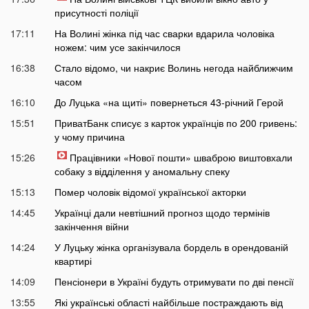
присутності поліції
17:11
На Волині жінка під час сварки вдарила чоловіка
ножем: чим усе закінчилося
16:38
Стало відомо, чи накриє Волинь негода найближчим
часом
16:10
До Луцька «на щиті» повернеться 43-річний Герой
15:51
ПриватБанк списує з карток українців по 200 гривень:
у чому причина
15:26
Працівники «Нової пошти» шваброю виштовхали
собаку з відділення у аномальну спеку
15:13
Помер чоловік відомої української акторки
14:45
Українці дали невтішний прогноз щодо термінів
закінчення війни
14:24
У Луцьку жінка організувала бордель в орендованій
квартирі
14:09
Пенсіонери в Україні будуть отримувати по дві пенсії
13:55
Які українські області найбільше постраждають від