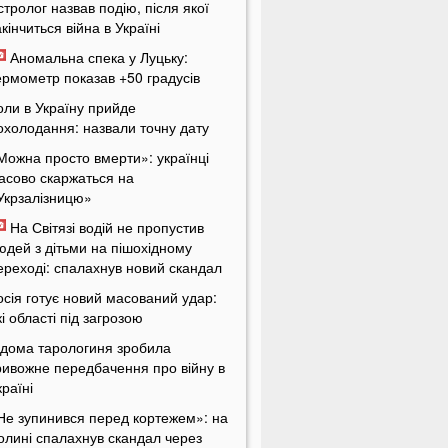
стролог назвав подію, після якої
акінчиться війна в Україні
Аномальна спека у Луцьку:
ермометр показав +50 градусів
оли в Україну прийде
охолодання: назвали точну дату
Можна просто вмерти»: українці
асово скаржаться на
Укрзалізницю»
На Світязі водій не пропустив
юдей з дітьми на пішохідному
ереході: спалахнув новий скандал
осія готує новий масований удар:
кі області під загрозою
ідома тарологиня зробила
ривожне передбачення про війну в
країні
Не зупинився перед кортежем»: на
олині спалахнув скандал через