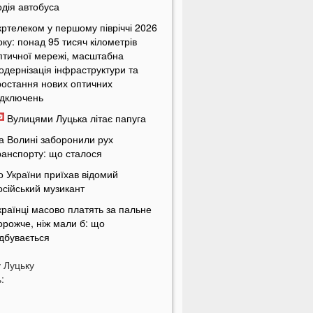
одія автобуса
кртелеком у першому півріччі 2026
оку: понад 95 тисяч кілометрів
птичної мережі, масштабна
одернізація інфраструктури та
ростання нових оптичних
ідключень
Вулицями Луцька літає папуга
а Волині заборонили рух
ранспорту: що сталося
о України приїхав відомий
осійський музикант
країнці масово платять за пальне
орожче, ніж мали б: що
ідбувається
країнців попередили про
у
Луцьку
овернення графіків відключень
:
вітла
кільки українці будуть платити за