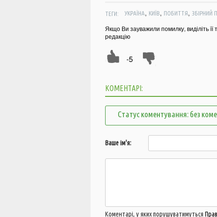
,
,
,
ТЕГИ:
УКРАЇНА
КИЇВ
ПОБИТТЯ
ЗБІРНИЙ 
Якщо Ви зауважили помилку, виділіть її 
редакцію
-5
КОМЕНТАРІ:
Статус коментування: без ком
Ваше ім'я:
Коментарі, у яких порушуватимуться
Пра