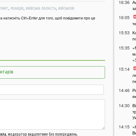
16:36
А
,
,
,
з
ПУНКТ
РЕАКЦІЯ
КИЇВСЬКА ОБЛАСТЬ
ВІЙСЬКОВІ
16:05
та натисніть Ctrl+Enter для того, щоб повідомити про це
т
15:53
К
п
15:35
«
м
«
15:14
ентарів
л
п
14:46
Р
я
14:30
В
т
У
14:15
«
В
вила
, модератор видалятиме без попереджень.