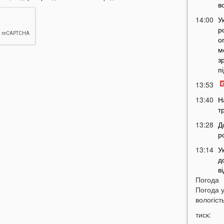
в
14:00
У
р
о
м
з
п
13:53
13:40
Н
т
13:28
Д
р
13:14
У
д
в
Погода
12:45
У
Погода 
п
вологість
с
тиск:
12:26
С