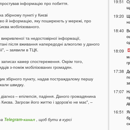
19:51
О
простував інформацію про побиття.
щ
а збірному пункті у Києві
19:20
Щ
ео й інформацію, яку поширюють у мережі, про
н
Києва мобілізованого.
18:40
В
о
викривленої та недостовірної інформації,
о
тані після вживання напередодні алкоголю у даного
ї", – заявили в ТЦК.
18:09
м
 записах камер спостереження. Окрім того,
г
дців з-поміж мобілізованих громадян.
17:38
Д
п
ик збірного пункту, надав постраждалому першу
з
кали швидку.
17:07
Н
 діагноз – епілепсія, падіння. Даного громадянина
п
ь Києва. Загрози його життю і здоров'ю не має", –
д
16:51
Я
б
а
Telegram-канал
, щоб бути в курсі
с