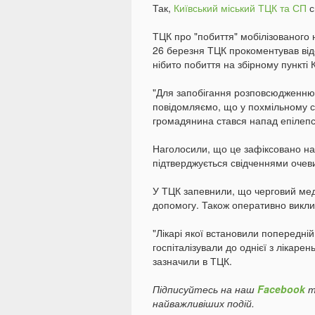
Так,
Київський міський ТЦК та СП
с
ТЦК про "побиття" мобілізованого н
26 березня ТЦК прокоментував від
нібито побиття на збірному пункті 
"Для запобігання розповсюдженню 
повідомляємо, що у похмільному с
громадянина стався напад епілепсі
Наголосили, що це зафіксовано на
підтверджується свідченнями очеви
У ТЦК запевнили, що черговий мед
допомогу. Також оперативно викли
"Лікарі якої встановили попередній
госпіталізували до однієї з лікарен
зазначили в ТЦК.
Підписуйтесь на наш
Facebook
т
найважливіших подій.