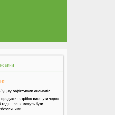
 НОВИНИ
ПНЯ
 Луцьку зафіксували аномалію
і продукти потрібно викинути через
8 годин: вони можуть бути
ебезпечними