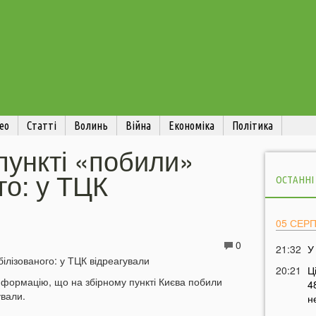
ео
Статті
Волинь
Війна
Економіка
Політика
пункті «побили»
го: у ТЦК
ОСТАННІ
05 СЕР
0
21:32
У
20:21
Ц
формацію, що на збірному пункті Києва побили
4
ували.
н