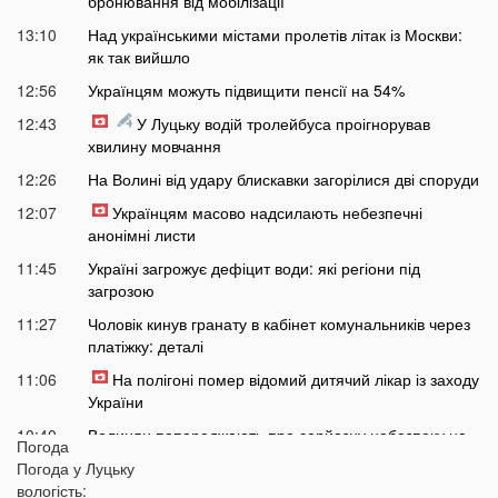
бронювання від мобілізації
13:10
Над українськими містами пролетів літак із Москви:
як так вийшло
12:56
Українцям можуть підвищити пенсії на 54%
12:43
У Луцьку водій тролейбуса проігнорував
хвилину мовчання
12:26
На Волині від удару блискавки загорілися дві споруди
12:07
Українцям масово надсилають небезпечні
анонімні листи
11:45
Україні загрожує дефіцит води: які регіони під
загрозою
11:27
Чоловік кинув гранату в кабінет комунальників через
платіжку: деталі
11:06
На полігоні помер відомий дитячий лікар із заходу
України
10:40
Волинян попереджають про серйозну небезпеку на
Погода
трасі біля Луцька
Погода у
Луцьку
10:15
вологість:
На Волині негода наробила лиха: показали