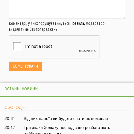
Коментарі, у яких порушуватимуться
Правила
, модератор
видалятиме без попереджень.
ОСТАННІ НОВИНИ
СЬОГОДНІ
20:31
Від цих напоїв ви будете спати як немовля
20:17
Три знаки Зодіаку несподівано розбагатіють
найближчим часом