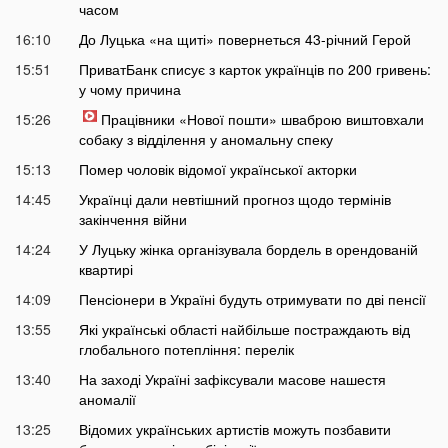
часом
16:10
До Луцька «на щиті» повернеться 43-річний Герой
15:51
ПриватБанк списує з карток українців по 200 гривень:
у чому причина
15:26
Працівники «Нової пошти» шваброю виштовхали
собаку з відділення у аномальну спеку
15:13
Помер чоловік відомої української акторки
14:45
Українці дали невтішний прогноз щодо термінів
закінчення війни
14:24
У Луцьку жінка організувала бордель в орендованій
квартирі
14:09
Пенсіонери в Україні будуть отримувати по дві пенсії
13:55
Які українські області найбільше постраждають від
глобального потепління: перелік
13:40
На заході Україні зафіксували масове нашестя
аномалії
13:25
Відомих українських артистів можуть позбавити