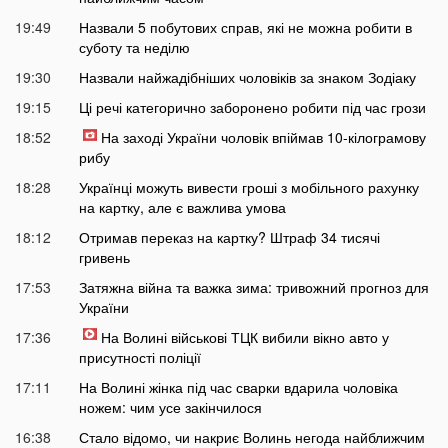
19:49
Назвали 5 побутових справ, які не можна робити в
суботу та неділю
19:30
Назвали найжадібніших чоловіків за знаком Зодіаку
19:15
Ці речі категорично заборонено робити під час грози
18:52
На заході України чоловік впіймав 10-кілограмову
рибу
18:28
Українці можуть вивести гроші з мобільного рахунку
на картку, але є важлива умова
18:12
Отримав переказ на картку? Штраф 34 тисячі
гривень
17:53
Затяжна війна та важка зима: тривожний прогноз для
України
17:36
На Волині військові ТЦК вибили вікно авто у
присутності поліції
17:11
На Волині жінка під час сварки вдарила чоловіка
ножем: чим усе закінчилося
16:38
Стало відомо, чи накриє Волинь негода найближчим