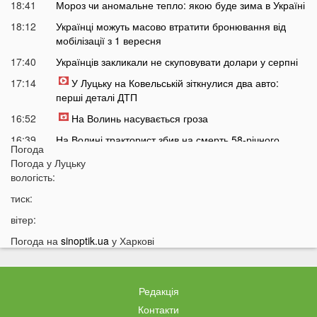
18:41
Мороз чи аномальне тепло: якою буде зима в Україні
18:12
Українці можуть масово втратити бронювання від
мобілізації з 1 вересня
17:40
Українців закликали не скуповувати долари у серпні
17:14
У Луцьку на Ковельській зіткнулися два авто:
перші деталі ДТП
16:52
На Волинь насувається гроза
16:39
На Волині тракторист збив на смерть 58-річного
Погода
чоловіка
Погода у
Луцьку
16:10
На фронті загинув 34-річний Герой з Волині
вологість:
15:37
Швидкого завершення війни не буде? Невтішний
тиск:
прогноз для України
вітер:
15:09
У Львові 18-річний волинянин вдарив ножем
Погода на
sinoptik.ua
у Харкові
хлопця під час сварки
14:38
На Волині чоловік побив працівника ТЦК під час
перевірки документів
Редакція
14:16
Лукашенко зробив нову цинічну заяву про війну в
Контакти
Україні