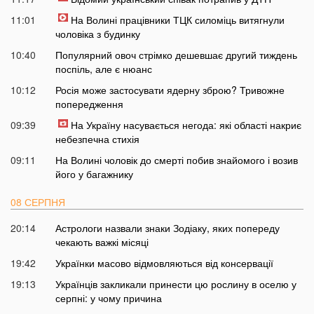
11:01
На Волині працівники ТЦК силоміць витягнули
чоловіка з будинку
10:40
Популярний овоч стрімко дешевшає другий тиждень
поспіль, але є нюанс
10:12
Росія може застосувати ядерну зброю? Тривожне
попередження
09:39
На Україну насувається негода: які області накриє
небезпечна стихія
09:11
На Волині чоловік до смерті побив знайомого і возив
його у багажнику
08 СЕРПНЯ
20:14
Астрологи назвали знаки Зодіаку, яких попереду
чекають важкі місяці
19:42
Українки масово відмовляються від консервації
19:13
Українців закликали принести цю рослину в оселю у
серпні: у чому причина