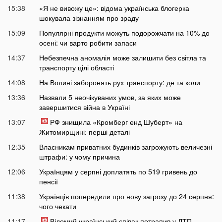
15:38
«Я не вивожу це»: відома українська блогерка
шокувала зізнанням про зраду
15:09
Популярні продукти можуть подорожчати на 10% до
осені: чи варто робити запаси
14:37
Небезпечна аномалія може залишити без світла та
транспорту цілі області
14:08
На Волині заборонять рух транспорту: де та коли
13:36
Назвали 5 неочікуваних умов, за яких може
завершитися війна в Україні
13:07
РФ знищила «Кромберг енд Шуберт» на
Житомирщині: перші деталі
12:35
Власникам приватних будинків загрожують величезні
штрафи: у чому причина
12:06
Українцям у серпні доплатять по 519 гривень до
пенсії
11:38
Українців попередили про нову загрозу до 24 серпня:
чого чекати
11:17
Відомий український співак потрапив у ДТП