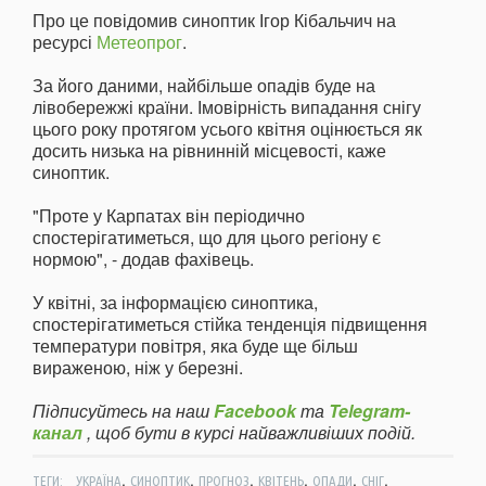
Про це повідомив синоптик Ігор Кібальчич на
ресурсі
Метеопрог
.
За його даними, найбільше опадів буде на
лівобережжі країни. Імовірність випадання снігу
цього року протягом усього квітня оцінюється як
досить низька на рівнинній місцевості, каже
синоптик.
"Проте у Карпатах він періодично
спостерігатиметься, що для цього регіону є
нормою", - додав фахівець.
У квітні, за інформацією синоптика,
спостерігатиметься стійка тенденція підвищення
температури повітря, яка буде ще більш
вираженою, ніж у березні.
Підписуйтесь на наш
Facebook
та
Telegram-
канал
, щоб бути в курсі найважливіших подій.
,
,
,
,
,
,
ТЕГИ:
УКРАЇНА
СИНОПТИК
ПРОГНОЗ
КВІТЕНЬ
ОПАДИ
СНІГ