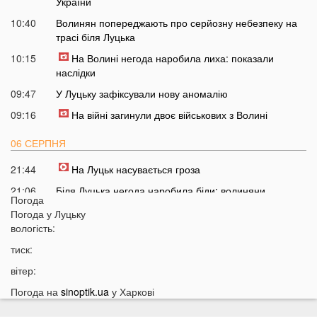
України
10:40
Волинян попереджають про серйозну небезпеку на
трасі біля Луцька
10:15
На Волині негода наробила лиха: показали
наслідки
09:47
У Луцьку зафіксували нову аномалію
09:16
На війні загинули двоє військових з Волині
06 СЕРПНЯ
21:44
На Луцьк насувається гроза
21:06
Біля Луцька негода наробила біди: волиняни
Погода
публікують наслідки у мережі
Погода у
Луцьку
20:16
Астрологи назвали знаки Зодіаку, для яких серпень
вологість:
стане найгіршим місяцем року
тиск:
19:44
Врожай під загрозою: як врятувати город від
вітер:
аномальної спеки
Погода на
sinoptik.ua
у Харкові
19:15
Українців закликали зробити запаси цих товарів:
повний перелік