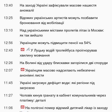
13:40
На заході Україні зафіксували масове нашестя
аномалії
13:25
Відомих українських артистів можуть позбавити
бронювання від мобілізації
13:10
Над українськими містами пролетів літак із Москви:
як так вийшло
12:56
Українцям можуть підвищити пенсії на 54%
12:43
У Луцьку водій тролейбуса проігнорував
хвилину мовчання
12:26
На Волині від удару блискавки загорілися дві споруди
12:07
Українцям масово надсилають небезпечні
анонімні листи
11:45
Україні загрожує дефіцит води: які регіони під
загрозою
11:27
Чоловік кинув гранату в кабінет комунальників через
платіжку: деталі
11:06
На полігоні помер відомий дитячий лікар із заходу