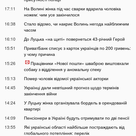
17:11
На Волині жінка під час сварки вдарила чоловіка
ножем: чим усе закінчилося
16:38
Стало відомо, чи накриє Волинь негода найближчим
часом
16:10
До Луцька «на щиті» повернеться 43-річний Герой
15:51
ПриватБанк списує з карток українців по 200 гривень:
у чому причина
15:26
Працівники «Нової пошти» шваброю виштовхали
собаку з відділення у аномальну спеку
15:13
Помер чоловік відомої української акторки
14:45
Українці дали невтішний прогноз щодо термінів
закінчення війни
14:24
У Луцьку жінка організувала бордель в орендованій
квартирі
14:09
Пенсіонери в Україні будуть отримувати по дві пенсії
13:55
Які українські області найбільше постраждають від
глобального потепління: перелік