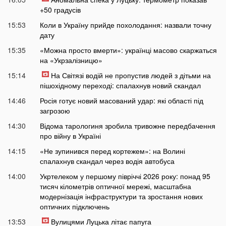
+50 градусів
15:53
Коли в Україну прийде похолодання: назвали точну
дату
15:35
«Можна просто вмерти»: українці масово скаржаться
на «Укрзалізницю»
15:14
На Світязі водій не пропустив людей з дітьми на
пішохідному переході: спалахнув новий скандал
14:46
Росія готує новий масований удар: які області під
загрозою
14:30
Відома тарологиня зробила тривожне передбачення
про війну в Україні
14:15
«Не зупинився перед кортежем»: на Волині
спалахнув скандал через водія автобуса
14:00
Укртелеком у першому півріччі 2026 року: понад 95
тисяч кілометрів оптичної мережі, масштабна
модернізація інфраструктури та зростання нових
оптичних підключень
13:53
Вулицями Луцька літає папуга