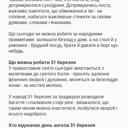
дотримуватися сухоїдіння. Дотримуючись посту,
важливо пам'ятати, що обмеження в їжі - не
головне, набагато важливіше стежити за своїми
думками, словами і вчинками.
Що сьогодні не можна робити за народними
прикметами: залишати безлад у домі, а на столі й у
раковині - брудний посуд, брати й давати в борг що-
небудь.
Що можна робити 31 березня
У православне свято сьогодні звертаються з
молитвами до святого Іпатія - просять зцілення
фізичних хвороб і духовних, моляться за безпліддя,
жінки - за нестачі молока.
У народі 31 березня за традицією розводили
багаття і спалювали старі речі - вважалося, що
таким чином можна очиститися, позбутися хвороб і
всього недоброго.
Хто відзначає день ангела 31 березня