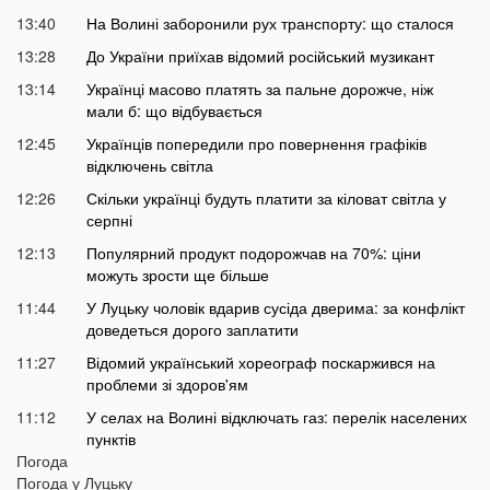
13:40
На Волині заборонили рух транспорту: що сталося
13:28
До України приїхав відомий російський музикант
13:14
Українці масово платять за пальне дорожче, ніж
мали б: що відбувається
12:45
Українців попередили про повернення графіків
відключень світла
12:26
Скільки українці будуть платити за кіловат світла у
серпні
12:13
Популярний продукт подорожчав на 70%: ціни
можуть зрости ще більше
11:44
У Луцьку чоловік вдарив сусіда дверима: за конфлікт
доведеться дорого заплатити
11:27
Відомий український хореограф поскаржився на
проблеми зі здоров'ям
11:12
У селах на Волині відключать газ: перелік населених
пунктів
Погода
10:56
У басейні біля будинку втопилася 1-річна дитина
Погода у
Луцьку