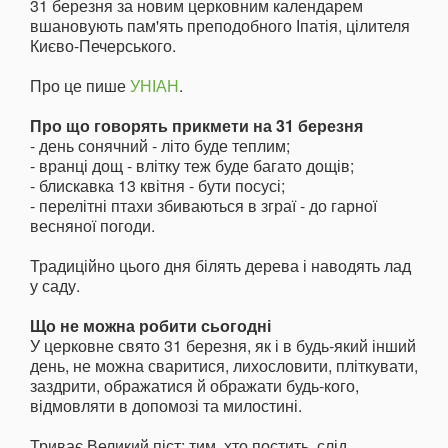
31 березня за новим церковним календарем
вшановують пам'ять преподобного Іпатія, цілителя
Києво-Печерського.
Про це пише
УНІАН
.
Про що говорять прикмети на 31 березня
- день сонячний - літо буде теплим;
- вранці дощ - влітку теж буде багато дощів;
- блискавка 13 квітня - бути посусі;
- перелітні птахи збиваються в зграї - до гарної
весняної погоди.
Традиційно цього дня білять дерева і наводять лад
у саду.
Що не можна робити сьогодні
У церковне свято 31 березня, як і в будь-який інший
день, не можна сваритися, лихословити, пліткувати,
заздрити, ображатися й ображати будь-кого,
відмовляти в допомозі та милостині.
Триває Великий піст: тим, хто постить, слід