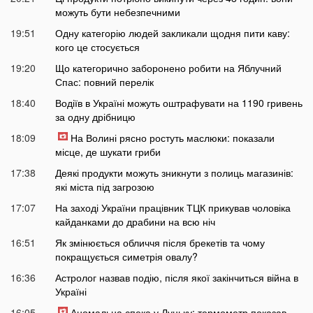
можуть бути небезпечними
19:51
Одну категорію людей закликали щодня пити каву:
кого це стосується
19:20
Що категорично заборонено робити на Яблучний
Спас: повний перелік
18:40
Водіїв в Україні можуть оштрафувати на 1190 гривень
за одну дрібницю
18:09
На Волині рясно ростуть маслюки: показали
місце, де шукати гриби
17:38
Деякі продукти можуть зникнути з полиць магазинів:
які міста під загрозою
17:07
На заході України працівник ТЦК прикував чоловіка
кайданками до драбини на всю ніч
16:51
Як змінюється обличчя після брекетів та чому
покращується симетрія овалу?
16:36
Астролог назвав подію, після якої закінчиться війна в
Україні
16:05
Аномальна спека у Луцьку: термометр показав