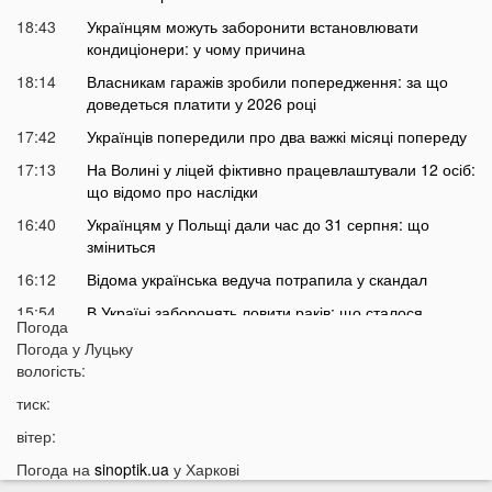
18:43
Українцям можуть заборонити встановлювати
кондиціонери: у чому причина
18:14
Власникам гаражів зробили попередження: за що
доведеться платити у 2026 році
17:42
Українців попередили про два важкі місяці попереду
17:13
На Волині у ліцей фіктивно працевлаштували 12 осіб:
що відомо про наслідки
16:40
Українцям у Польщі дали час до 31 серпня: що
зміниться
16:12
Відома українська ведуча потрапила у скандал
15:54
В Україні заборонять ловити раків: що сталося
Погода
15:23
На фронті загинув військовий з Луцька
Погода у
Луцьку
вологість:
15:05
Температура на Волині піднялася до +50
тиск:
14:53
У ліцеї вчителька ображала та принижувала дітей:
спалахнув скандал
вітер:
14:26
У Польщі підлітки розпилили пекучу речовину на 14-
Погода на
sinoptik.ua
у Харкові
річного українця