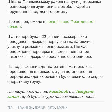
В Івано-Франківському районі на вулиці Березівка
правоохоронці зупинили автомобіль Opel за
порушення швидкісного режиму.
Про це повдомили в
поліції Івано-Франківської
області
.
В авто перебував 22-річний пасажир, який
поводився підозріло, нервуючи і намагаючись
уникнути розмови з поліцейськими. Під час
поверхневої перевірки в нього знайшли три
пакетики з підозрілою рослинною речовиною.
На водія склали адміністративні матеріали за
перевищення швидкості, а для встановлення
природи знайдених речовин було викликано слідчо-
оперативну групу.
Підписуйтесь на наш
Facebook
та
Telegram-
канал
, щоб бути в курсі найважливіших подій.
,
,
,
ТЕГИ:
ФРАНКІВСЬК
ПОЛІЦІЯ
АВТО
ЗЛОЧИН