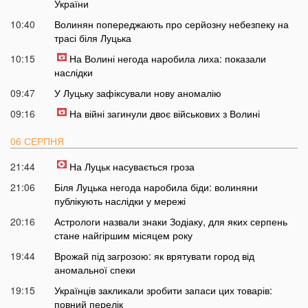
України
10:40
Волинян попереджають про серйозну небезпеку на
трасі біля Луцька
10:15
На Волині негода наробила лиха: показали
наслідки
09:47
У Луцьку зафіксували нову аномалію
09:16
На війні загинули двоє військових з Волині
06 СЕРПНЯ
21:44
На Луцьк насувається гроза
21:06
Біля Луцька негода наробила біди: волиняни
публікують наслідки у мережі
20:16
Астрологи назвали знаки Зодіаку, для яких серпень
стане найгіршим місяцем року
19:44
Врожай під загрозою: як врятувати город від
аномальної спеки
19:15
Українців закликали зробити запаси цих товарів:
повний перелік