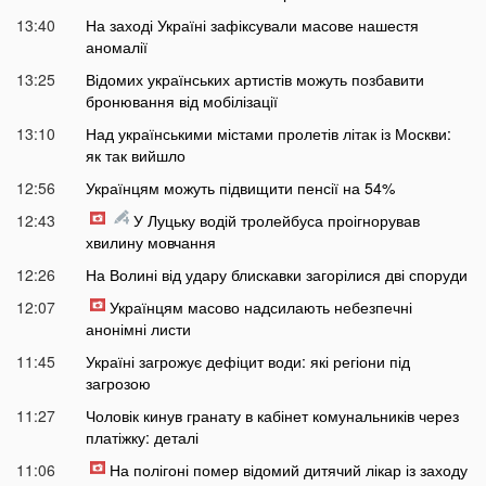
13:40
На заході Україні зафіксували масове нашестя
аномалії
13:25
Відомих українських артистів можуть позбавити
бронювання від мобілізації
13:10
Над українськими містами пролетів літак із Москви:
як так вийшло
12:56
Українцям можуть підвищити пенсії на 54%
12:43
У Луцьку водій тролейбуса проігнорував
хвилину мовчання
12:26
На Волині від удару блискавки загорілися дві споруди
12:07
Українцям масово надсилають небезпечні
анонімні листи
11:45
Україні загрожує дефіцит води: які регіони під
загрозою
11:27
Чоловік кинув гранату в кабінет комунальників через
платіжку: деталі
11:06
На полігоні помер відомий дитячий лікар із заходу