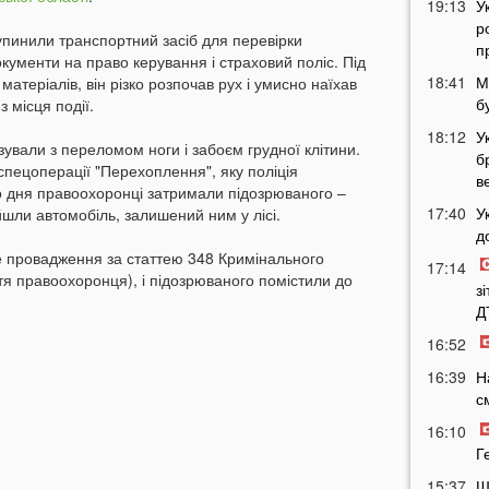
19:13
У
р
зупинили транспортний засіб для перевірки
п
окументи на право керування і страховий поліс. Під
18:41
М
атеріалів, він різко розпочав рух і умисно наїхав
б
з місця події.
18:12
У
зували з переломом ноги і забоєм грудної клітини.
б
пецоперації "Перехоплення", яку поліція
в
о дня правоохоронці затримали підозрюваного –
17:40
У
шли автомобіль, залишений ним у лісі.
д
не провадження за статтею 348 Кримінального
17:14
тя правоохоронця), і підозрюваного помістили до
з
Д
16:52
16:39
Н
с
16:10
Г
15:37
Ш