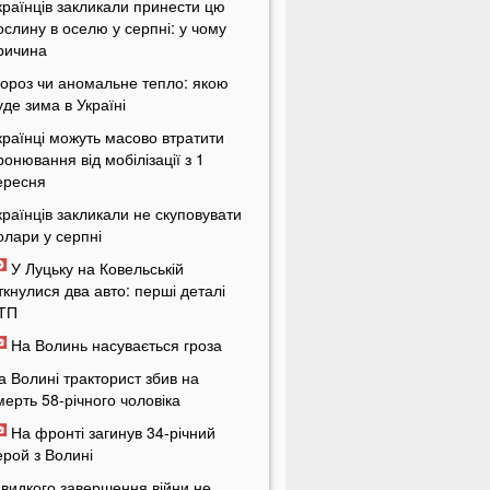
країнців закликали принести цю
ослину в оселю у серпні: у чому
ричина
ороз чи аномальне тепло: якою
уде зима в Україні
країнці можуть масово втратити
ронювання від мобілізації з 1
ересня
країнців закликали не скуповувати
олари у серпні
У Луцьку на Ковельській
іткнулися два авто: перші деталі
ТП
На Волинь насувається гроза
а Волині тракторист збив на
мерть 58-річного чоловіка
На фронті загинув 34-річний
ерой з Волині
видкого завершення війни не