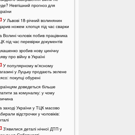
уде? Невтішний прогноз для
країни
У Львові 18-річний волинянин
дарив ножем хлопця під час сварки
а Волині чоловік побив працівника
ЦК під час перевірки документів
укашенко зробив нову цинічну
аяву про війну в Україні
У популярному м'ясному
агазині у Луцьку продають зелене
'ясо: покупці обурені
країнцям доведеться більше
латити за комуналку: у чому
ричина
а заході України у ТЦК масово
абирали відстрочки у чоловіків:
еталі
Зʼявилися деталі нічної ДТП у
уцьку на Соборності