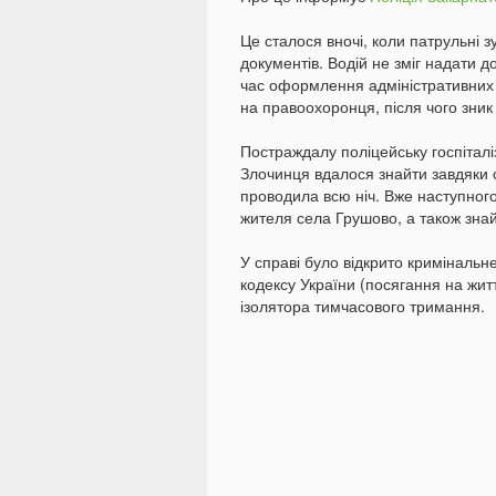
Це сталося вночі, коли патрульні 
документів. Водій не зміг надати д
час оформлення адміністративних м
на правоохоронця, після чого зник 
Постраждалу поліцейську госпіталі
Злочинця вдалося знайти завдяки с
проводила всю ніч. Вже наступног
жителя села Грушово, а також знай
У справі було відкрито криміналь
кодексу України (посягання на жит
ізолятора тимчасового тримання.