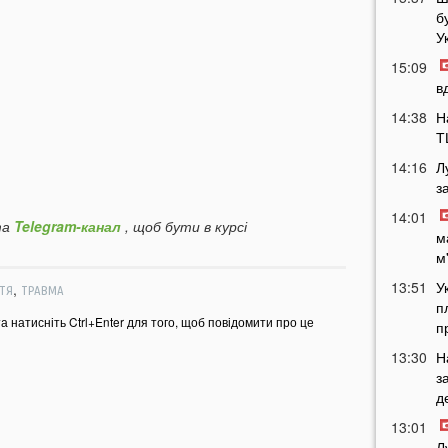
б
У
15:09
в
14:38
Н
Т
14:16
Л
з
14:01
а
Telegram-канал
, щоб бути в курсі
м
м
13:51
У
,
ТЯ
ТРАВМА
п
та натисніть Ctrl+Enter для того, щоб повідомити про це
п
13:30
Н
з
д
13:01
Л