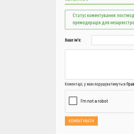
Статус коментування: постмод
премодерація для незареєстр
Ваше ім'я:
Коментарі, у яких порушуватимуться
Пра