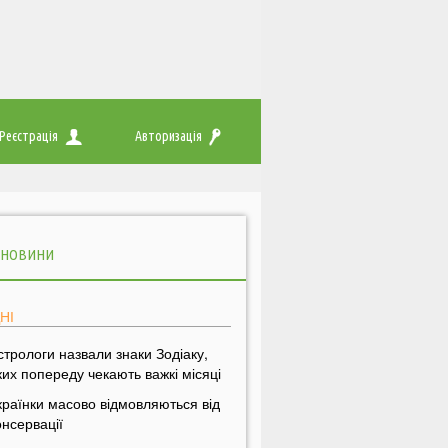
Реєстрація
Авторизація
 НОВИНИ
НІ
стрологи назвали знаки Зодіаку,
ких попереду чекають важкі місяці
країнки масово відмовляються від
онсервації