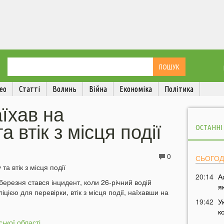
ео
Статті
Волинь
Війна
Економіка
Політика
аїхав на
а втік з місця події
ОСТАННІ
0
СЬОГОД
20:14
А
березня стався інцидент, коли 26-річний водій
я
цією для перевірки, втік з місця події, наїхавши на
19:42
У
к
ської області
.