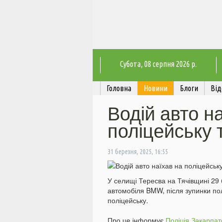
Субота
, 08 серпня 2026 р.
Головна
Новини
Блоги
Від
Водій авто н
поліцейську т
31 березня, 2025, 16:55
У селищі Тересва на Тячівщині 29 
автомобіля BMW, після зупинки полі
поліцейську.
Про це інформує
Поліція Закарпат