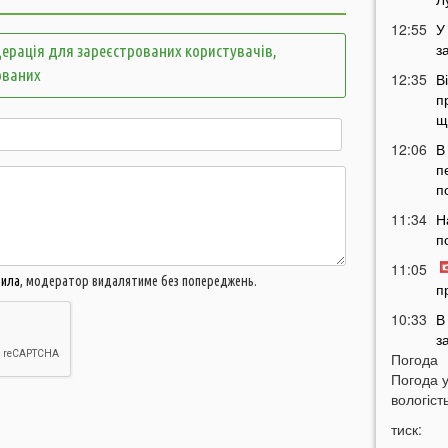
12:55
У
з
ерація для зареєстрованих користувачів,
ованих
12:35
В
п
щ
12:06
В
п
п
11:34
Н
п
11:05
вила
, модератор видалятиме без попереджень.
п
10:33
В
з
Погода
в
Погода 
10:04
Т
вологість
у
тиск:
н