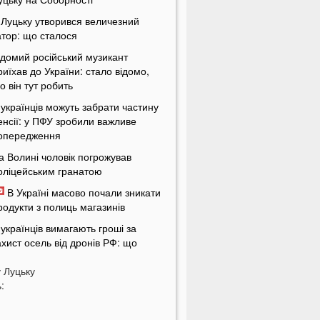
 Луцьку утворився величезний
атор: що сталося
ідомий російський музикант
риїхав до України: стало відомо,
о він тут робить
 українців можуть забрати частину
енсії: у ПФУ зробили важливе
опередження
а Волині чоловік погрожував
оліцейським гранатою
В Україні масово почали зникати
родукти з полиць магазинів
 українців вимагають гроші за
ахист осель від дронів РФ: що
ідбувається
у
Луцьку
ЦК отримають нові дані про
:
країнців: під контроль потраплять
авіть ті, хто за кордоном