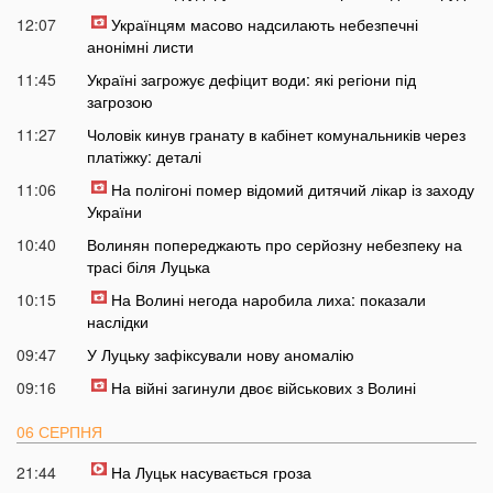
12:07
Українцям масово надсилають небезпечні
анонімні листи
11:45
Україні загрожує дефіцит води: які регіони під
загрозою
11:27
Чоловік кинув гранату в кабінет комунальників через
платіжку: деталі
11:06
На полігоні помер відомий дитячий лікар із заходу
України
10:40
Волинян попереджають про серйозну небезпеку на
трасі біля Луцька
10:15
На Волині негода наробила лиха: показали
наслідки
09:47
У Луцьку зафіксували нову аномалію
09:16
На війні загинули двоє військових з Волині
06 СЕРПНЯ
21:44
На Луцьк насувається гроза