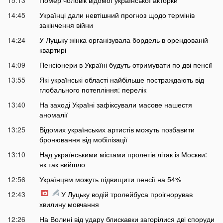
14:45
Українці дали невтішний прогноз щодо термінів
закінчення війни
14:24
У Луцьку жінка організувала бордель в орендованій
квартирі
14:09
Пенсіонери в Україні будуть отримувати по дві пенсії
13:55
Які українські області найбільше постраждають від
глобального потепління: перелік
13:40
На заході Україні зафіксували масове нашестя
аномалії
13:25
Відомих українських артистів можуть позбавити
бронювання від мобілізації
13:10
Над українськими містами пролетів літак із Москви:
як так вийшло
12:56
Українцям можуть підвищити пенсії на 54%
12:43
У Луцьку водій тролейбуса проігнорував
хвилину мовчання
12:26
На Волині від удару блискавки загорілися дві споруди