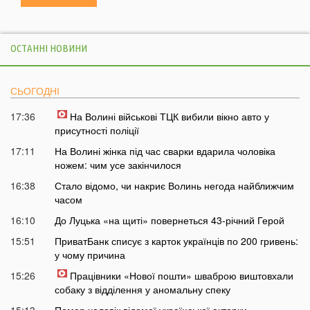
ОСТАННІ НОВИНИ
СЬОГОДНІ
17:36
На Волині військові ТЦК вибили вікно авто у
присутності поліції
17:11
На Волині жінка під час сварки вдарила чоловіка
ножем: чим усе закінчилося
16:38
Стало відомо, чи накриє Волинь негода найближчим
часом
16:10
До Луцька «на щиті» повернеться 43-річний Герой
15:51
ПриватБанк списує з карток українців по 200 гривень:
у чому причина
15:26
Працівники «Нової пошти» шваброю виштовхали
собаку з відділення у аномальну спеку
15:13
Помер чоловік відомої української акторки