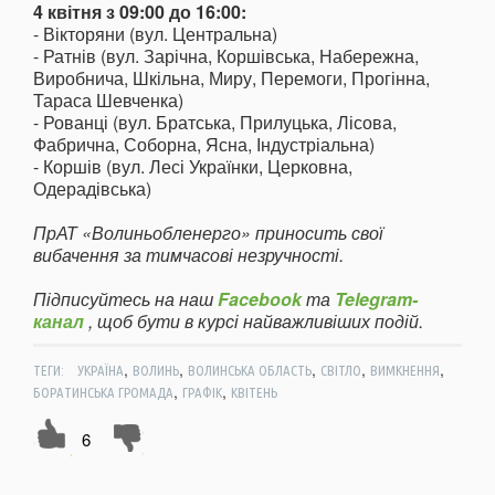
4 квітня з 09:00 до 16:00:
- Вікторяни (вул. Центральна)
- Ратнів (вул. Зарічна, Коршівська, Набережна,
Виробнича, Шкільна, Миру, Перемоги, Прогінна,
Тараса Шевченка)
- Рованці (вул. Братська, Прилуцька, Лісова,
Фабрична, Соборна, Ясна, Індустріальна)
- Коршів (вул. Лесі Українки, Церковна,
Одерадівська)
ПрАТ «Волиньобленерго» приносить свої
вибачення за тимчасові незручності.
Підписуйтесь на наш
Facebook
та
Telegram-
канал
, щоб бути в курсі найважливіших подій.
,
,
,
,
,
ТЕГИ:
УКРАЇНА
ВОЛИНЬ
ВОЛИНСЬКА ОБЛАСТЬ
СВІТЛО
ВИМКНЕННЯ
,
,
БОРАТИНСЬКА ГРОМАДА
ГРАФІК
КВІТЕНЬ
6