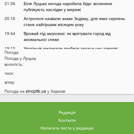
21:06
Біля Луцька негода наробила біди: волиняни
публікують наслідки у мережі
20:16
Астрологи назвали знаки Зодіаку, для яких серпень
стане найгіршим місяцем року
19:44
Врожай під загрозою: як врятувати город від
аномальної спеки
19:15
Українців закликали зробити запаси цих товарів:
Погода
повний перелік
Погода у
Луцьку
18:43
Українцям можуть заборонити встановлювати
вологість:
кондиціонери: у чому причина
тиск:
18:14
Власникам гаражів зробили попередження: за що
вітер:
доведеться платити у 2026 році
Погода на
sinoptik.ua
у Харкові
17:42
Українців попередили про два важкі місяці попереду
17:13
На Волині у ліцей фіктивно працевлаштували 12 осіб:
що відомо про наслідки
Редакція
16:40
Українцям у Польщі дали час до 31 серпня: що
Контакти
зміниться
Написати листа у редакцію
16:12
Відома українська ведуча потрапила у скандал