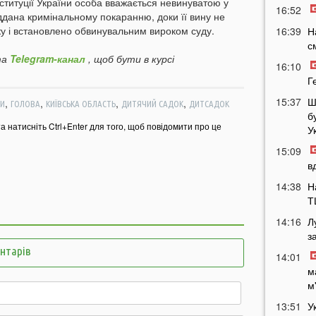
нституції України особа вважається невинуватою у
16:52
іддана кримінальному покаранню, доки її вину не
у і встановлено обвинувальним вироком суду.
16:39
Н
с
а
Telegram-канал
, щоб бути в курсі
16:10
Г
15:37
Ш
,
,
,
,
И
ГОЛОВА
КИЇВСЬКА ОБЛАСТЬ
ДИТЯЧИЙ САДОК
ДИТСАДОК
б
та натисніть Ctrl+Enter для того, щоб повідомити про це
У
15:09
в
14:38
Н
Т
14:16
Л
з
ентарів
14:01
м
м
13:51
У