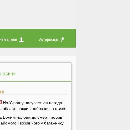
Реєстрація
Авторизація
 НОВИНИ
НІ
На Україну насувається негода:
кі області накриє небезпечна стихія
а Волині чоловік до смерті побив
найомого і возив його у багажнику