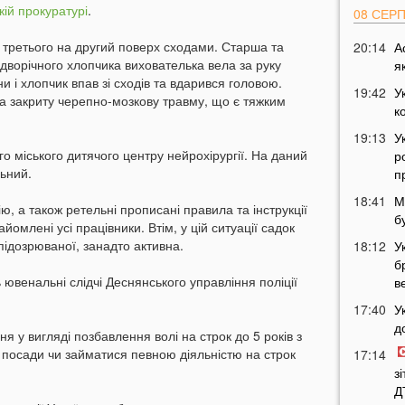
ькій прокуратурі
.
08 СЕР
 третього на другий поверх сходами. Старша та
20:14
А
дворічного хлопчика вихователька вела за руку
я
и і хлопчик впав зі сходів та вдарився головою.
19:42
У
а закриту черепно-мозкову травму, що є тяжким
к
19:13
У
го міського дитячого центру нейрохірургії. На даний
р
льний.
п
18:41
М
ю, а також ретельні прописані правила та інструкції
б
йомлені усі працівники. Втім, у цій ситуації садок
 підозрюваної, занадто активна.
18:12
У
б
ювенальні слідчі Деснянського управління поліції
в
17:40
У
д
я у вигляді позбавлення волі на строк до 5 років з
 посади чи займатися певною діяльністю на строк
17:14
з
Д