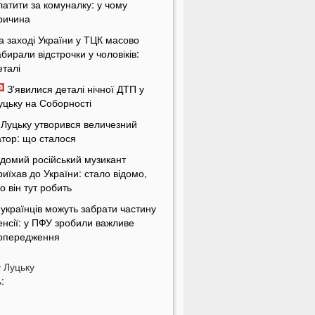
латити за комуналку: у чому
ричина
а заході України у ТЦК масово
абирали відстрочки у чоловіків:
еталі
Зʼявилися деталі нічної ДТП у
уцьку на Соборності
 Луцьку утворився величезний
атор: що сталося
ідомий російський музикант
риїхав до України: стало відомо,
о він тут робить
 українців можуть забрати частину
енсії: у ПФУ зробили важливе
опередження
а Волині чоловік погрожував
у
Луцьку
оліцейським гранатою
:
В Україні масово почали зникати
родукти з полиць магазинів