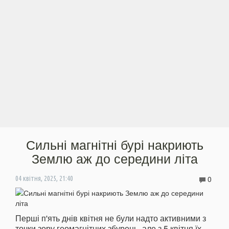
Сильні магнітні бурі накриють
Землю аж до середини літа
0
04 квітня, 2025, 21:40
Перші п'ять днів квітня не були надто активними з
точки зору геомагнітних збурень, але з 5 квітня їх