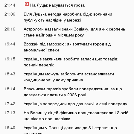
21:44
На Луцьк насувається гроза
21:06
Біля Луцька негода наробила біди: волиняни
публікують наслідки у мережі
20:16
Астрологи назвали знаки Зодіаку, для яких серпень
стане найгіршим місяцем року
19:44
Врожай під загрозою: як врятувати город від
аномальної спеки
19:15
Українців закликали зробити запаси цих товарів:
повний перелік
18:43
Українцям можуть заборонити встановлювати
кондиціонери: у чому причина
18:14
Власникам гаражів зробили попередження: за що
доведеться платити у 2026 році
17:42
Українців попередили про два важкі місяці попереду
17:13
На Волині у ліцей фіктивно працевлаштували 12 осіб:
що відомо про наслідки
16:40
Українцям у Польщі дали час до 31 серпня: що
зміниться