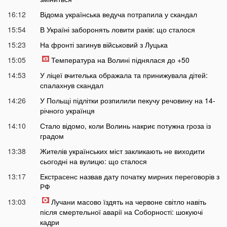
16:12
Відома українська ведуча потрапила у скандал
15:54
В Україні заборонять ловити раків: що сталося
15:23
На фронті загинув військовий з Луцька
15:05
Температура на Волині піднялася до +50
14:53
У ліцеї вчителька ображала та принижувала дітей:
спалахнув скандал
14:26
У Польщі підлітки розпилили пекучу речовину на 14-
річного українця
14:10
Стало відомо, коли Волинь накриє потужна гроза із
градом
13:38
Жителів українських міст закликають не виходити
сьогодні на вулицю: що сталося
13:17
Екстрасенс назвав дату початку мирних переговорів з
РФ
13:03
Лучани масово їздять на червоне світло навіть
після смертельної аварії на Соборності: шокуючі
кадри