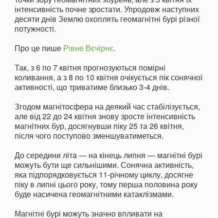
інтенсивність почне зростати. Упродовж наступних
десяти днів Землю охоплять геомагнітні бурі різної
потужності.
Про це пише
Рівне Вєчірнє
.
Так, з 6 по 7 квітня прогнозуються помірні
коливання, а з 8 по 10 квітня очікується пік сонячної
активності, що триватиме близько 3-4 днів.
Згодом магнітосфера на деякий час стабілізується,
але від 22 до 24 квітня знову зросте інтенсивність
магнітних бур, досягнувши піку 25 та 26 квітня,
після чого поступово зменшуватиметься.
До середини літа — на кінець липня — магнітні бурі
можуть бути ще сильнішими. Сонячна активність,
яка підпорядковується 11-річному циклу, досягне
піку в липні цього року, тому перша половина року
буде насичена геомагнітними катаклізмами.
Магнітні бурі можуть значно впливати на