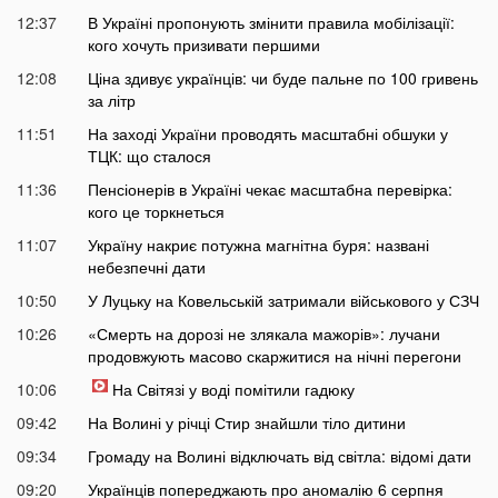
12:37
В Україні пропонують змінити правила мобілізації:
кого хочуть призивати першими
12:08
Ціна здивує українців: чи буде пальне по 100 гривень
за літр
11:51
На заході України проводять масштабні обшуки у
ТЦК: що сталося
11:36
Пенсіонерів в Україні чекає масштабна перевірка:
кого це торкнеться
11:07
Україну накриє потужна магнітна буря: названі
небезпечні дати
10:50
У Луцьку на Ковельській затримали військового у СЗЧ
10:26
«Смерть на дорозі не злякала мажорів»: лучани
продовжують масово скаржитися на нічні перегони
10:06
На Світязі у воді помітили гадюку
09:42
На Волині у річці Стир знайшли тіло дитини
09:34
Громаду на Волині відключать від світла: відомі дати
09:20
Українців попереджають про аномалію 6 серпня