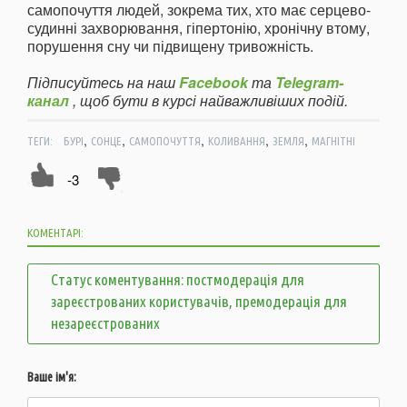
самопочуття людей, зокрема тих, хто має серцево-
судинні захворювання, гіпертонію, хронічну втому,
порушення сну чи підвищену тривожність.
Підписуйтесь на наш
Facebook
та
Telegram-
канал
, щоб бути в курсі найважливіших подій.
,
,
,
,
,
ТЕГИ:
БУРІ
СОНЦЕ
САМОПОЧУТТЯ
КОЛИВАННЯ
ЗЕМЛЯ
МАГНІТНІ
-3
КОМЕНТАРІ:
Статус коментування: постмодерація для
зареєстрованих користувачів, премодерація для
незареєстрованих
Ваше ім'я: