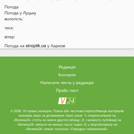
09:05
Погода
На Волині підтвердили загибель Героя, який рік
Погода у
Луцьку
вважався зниклим безвісти
вологість:
05 СЕРПНЯ
тиск:
21:32
У Луцьку зафіксували аномалію
вітер:
20:21
Ці продукти потрібно викинути через 48 годин: вони
Погода на
sinoptik.ua
у Харкові
можуть бути небезпечними
19:51
Одну категорію людей закликали щодня пити каву:
кого це стосується
Редакція
19:20
Що категорично заборонено робити на Яблучний
Контакти
Спас: повний перелік
Написати листа у редакцію
18:40
Водіїв в Україні можуть оштрафувати на 1190 гривень
Прайс-лист
за одну дрібницю
18:09
На Волині рясно ростуть маслюки: показали
місце, де шукати гриби
© 2026. Усі права захищені. Повна або часткова перепублікація матеріалів
можлива лише за дотримання таких умов: 1) гіперпосилання на
17:38
Деякі продукти можуть зникнути з полиць магазинів:
«Волинь24» стоїть не нижче другого абзацу; 2) з моменту публікації на
«Волинь24» минуло не менше трьох годин; 3) у кінці матеріалу на
які міста під загрозою
«Волинь24» немає позначки «Передрук заборонений».