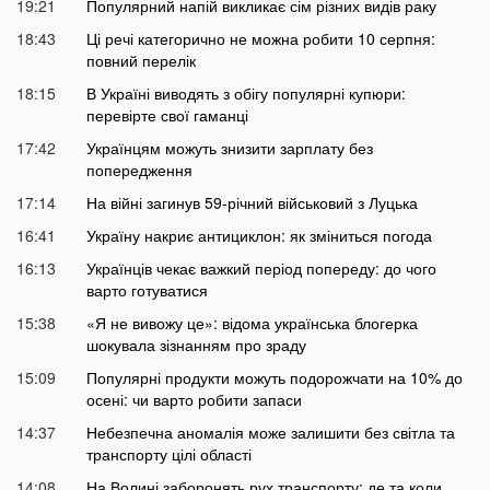
19:21
Популярний напій викликає сім різних видів раку
18:43
Ці речі категорично не можна робити 10 серпня:
повний перелік
18:15
В Україні виводять з обігу популярні купюри:
перевірте свої гаманці
17:42
Українцям можуть знизити зарплату без
попередження
17:14
На війні загинув 59-річний військовий з Луцька
16:41
Україну накриє антициклон: як зміниться погода
16:13
Українців чекає важкий період попереду: до чого
варто готуватися
15:38
«Я не вивожу це»: відома українська блогерка
шокувала зізнанням про зраду
15:09
Популярні продукти можуть подорожчати на 10% до
осені: чи варто робити запаси
14:37
Небезпечна аномалія може залишити без світла та
транспорту цілі області
14:08
На Волині заборонять рух транспорту: де та коли