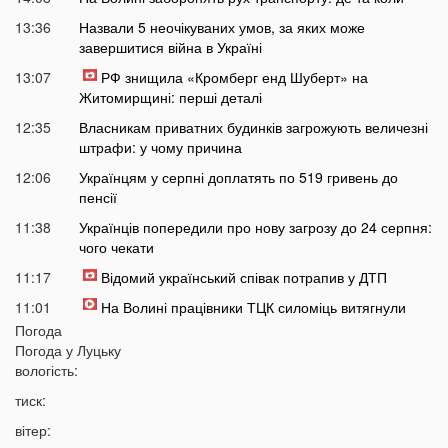
13:36
Назвали 5 неочікуваних умов, за яких може
завершитися війна в Україні
13:07
РФ знищила «Кромберг енд Шуберт» на
Житомирщині: перші деталі
12:35
Власникам приватних будинків загрожують величезні
штрафи: у чому причина
12:06
Українцям у серпні доплатять по 519 гривень до
пенсії
11:38
Українців попередили про нову загрозу до 24 серпня:
чого чекати
11:17
Відомий український співак потрапив у ДТП
11:01
На Волині працівники ТЦК силоміць витягнули
чоловіка з будинку
Погода
Погода у
Луцьку
10:40
Популярний овоч стрімко дешевшає другий тиждень
вологість:
поспіль, але є нюанс
тиск:
10:12
Росія може застосувати ядерну зброю? Тривожне
попередження
вітер: