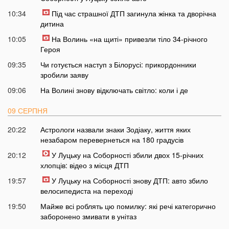
10:34
Під час страшної ДТП загинула жінка та дворічна
дитина
10:05
На Волинь «на щиті» привезли тіло 34-річного
Героя
09:35
Чи готується наступ з Білорусі: прикордонники
зробили заяву
09:06
На Волині знову відключать світло: коли і де
09 СЕРПНЯ
20:22
Астрологи назвали знаки Зодіаку, життя яких
незабаром перевернеться на 180 градусів
20:12
У Луцьку на Соборності збили двох 15-річних
хлопців: відео з місця ДТП
19:57
У Луцьку на Соборності знову ДТП: авто збило
велосипедиста на переході
19:50
Майже всі роблять цю помилку: які речі категорично
заборонено змивати в унітаз