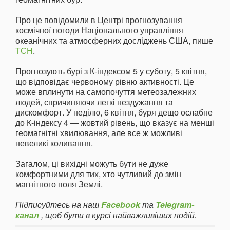
Про це повідомили в Центрі прогнозування
космічної погоди Національного управління
океанічних та атмосферних досліджень США, пише
ТСН
.
Прогнозують бурі з К-індексом 5 у суботу, 5 квітня,
що відповідає червоному рівню активності. Це
може вплинути на самопочуття метеозалежних
людей, спричиняючи легкі нездужання та
дискомфорт. У неділю, 6 квітня, буря дещо ослабне
до К-індексу 4 — жовтий рівень, що вказує на менші
геомагнітні хвилювання, але все ж можливі
невеликі коливання.
Загалом, ці вихідні можуть бути не дуже
комфортними для тих, хто чутливий до змін
магнітного поля Землі.
Підписуйтесь на наш
Facebook
та
Telegram-
канал
, щоб бути в курсі найважливіших подій.