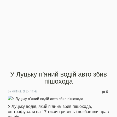
У Луцьку п'яний водій авто збив
пішохода
0
06 квітня, 2025, 11:49
У Луцьку водія, який п’яним збив пішохода,
оштрафували на 17 тисяч гривень і позбавили прав
на рік.