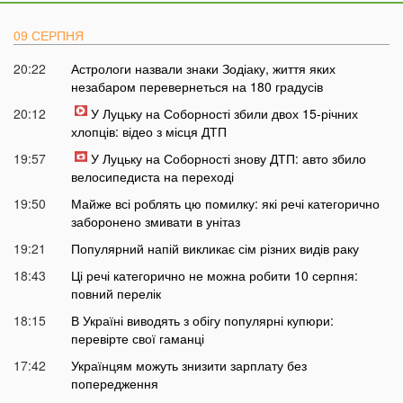
09 СЕРПНЯ
20:22
Астрологи назвали знаки Зодіаку, життя яких
незабаром перевернеться на 180 градусів
20:12
У Луцьку на Соборності збили двох 15-річних
хлопців: відео з місця ДТП
19:57
У Луцьку на Соборності знову ДТП: авто збило
велосипедиста на переході
19:50
Майже всі роблять цю помилку: які речі категорично
заборонено змивати в унітаз
19:21
Популярний напій викликає сім різних видів раку
18:43
Ці речі категорично не можна робити 10 серпня:
повний перелік
18:15
В Україні виводять з обігу популярні купюри:
перевірте свої гаманці
17:42
Українцям можуть знизити зарплату без
попередження