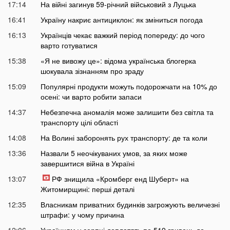
17:14
На війні загинув 59-річний військовий з Луцька
16:41
Україну накриє антициклон: як зміниться погода
16:13
Українців чекає важкий період попереду: до чого
варто готуватися
15:38
«Я не вивожу це»: відома українська блогерка
шокувала зізнанням про зраду
15:09
Популярні продукти можуть подорожчати на 10% до
осені: чи варто робити запаси
14:37
Небезпечна аномалія може залишити без світла та
транспорту цілі області
14:08
На Волині заборонять рух транспорту: де та коли
13:36
Назвали 5 неочікуваних умов, за яких може
завершитися війна в Україні
13:07
РФ знищила «Кромберг енд Шуберт» на
Житомирщині: перші деталі
12:35
Власникам приватних будинків загрожують величезні
штрафи: у чому причина
12:06
Українцям у серпні доплатять по 519 гривень до