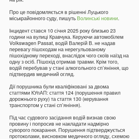
Про це повідомляється в рішенні Луцького
міськрайонного суду, пишуть
Волинські новини
.
Інцидент стався 10 січня 2025 року близько 23
години на вулиці Кравчука. Керуючи автомобілем
Volkswagen Passat, водій Валерій В. не надав
перевагу пішоходам на нерегульованому
пішохідному переході, внаслідок чого скоїв наїзд на
одну з осіб. Пішохід отримав травми. Крім того,
водій перебував у стані алкогольного сп’яніння, що
підтвердив медичний огляд.
Дії порушника були кваліфіковані за двома
статтями КУпАП: стаття 124 (порушення правил
дорожнього руху) та стаття 130 (керування
транспортом у стані сп’яніння).
Під час судового засідання водій визнав свою
провину і попросив не накладати надмірно
суворого покарання. Порушення підтверджується
протоколами, висновком медичного огляду, схемою