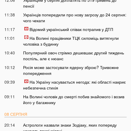
пенсії
11:38
Українців попередили про нову загрозу до 24 серпня:
чого чекати
11:17
Відомий український співак потрапив у ДТП
11:01
На Волині працівники ТЦК силоміць витягнули
чоловіка з будинку
10:40
Популярний овоч стрімко дешевшає другий тиждень
поспіль, але є нюанс
10:12
Росія може застосувати ядерну зброю? Тривожне
попередження
09:39
На Україну насувається негода: які області накриє
небезпечна стихія
09:11
На Волині чоловік до смерті побив знайомого і возив
його у багажнику
08 СЕРПНЯ
20:14
Астрологи назвали знаки Зодіаку, яких попереду
чекають важкі місяці