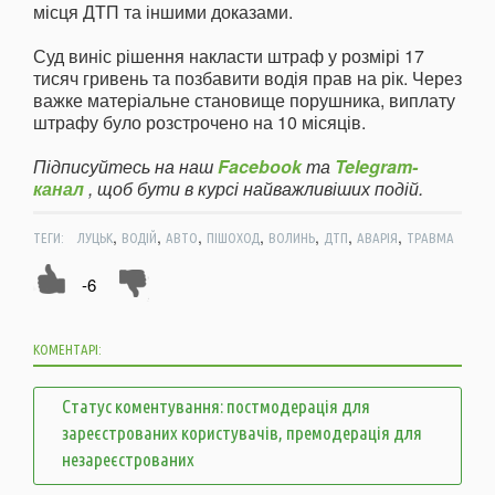
місця ДТП та іншими доказами.
Суд виніс рішення накласти штраф у розмірі 17
тисяч гривень та позбавити водія прав на рік. Через
важке матеріальне становище порушника, виплату
штрафу було розстрочено на 10 місяців.
Підписуйтесь на наш
Facebook
та
Telegram-
канал
, щоб бути в курсі найважливіших подій.
,
,
,
,
,
,
,
ТЕГИ:
ЛУЦЬК
ВОДІЙ
АВТО
ПІШОХОД
ВОЛИНЬ
ДТП
АВАРІЯ
ТРАВМА
-6
КОМЕНТАРІ:
Статус коментування: постмодерація для
зареєстрованих користувачів, премодерація для
незареєстрованих