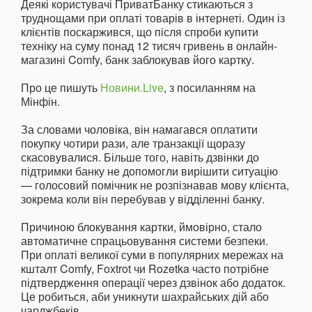
Деякі користувачі ПриватБанку стикаються з
труднощами при оплаті товарів в інтернеті. Один із
клієнтів поскаржився, що після спроби купити
техніку на суму понад 12 тисяч гривень в онлайн-
магазині Comfy, банк заблокував його картку.
Про це пишуть
Новини.Live
, з посиланням на
Мінфін.
За словами чоловіка, він намагався оплатити
покупку чотири рази, але транзакції щоразу
скасовувалися. Більше того, навіть дзвінки до
підтримки банку не допомогли вирішити ситуацію
— голосовий помічник не розпізнавав мову клієнта,
зокрема коли він перебував у відділенні банку.
Причиною блокування картки, ймовірно, стало
автоматичне спрацьовування системи безпеки.
При оплаті великої суми в популярних мережах на
кшталт Comfy, Foxtrot чи Rozetka часто потрібне
підтвердження операції через дзвінок або додаток.
Це робиться, аби уникнути шахрайських дій або
чарджбеків.