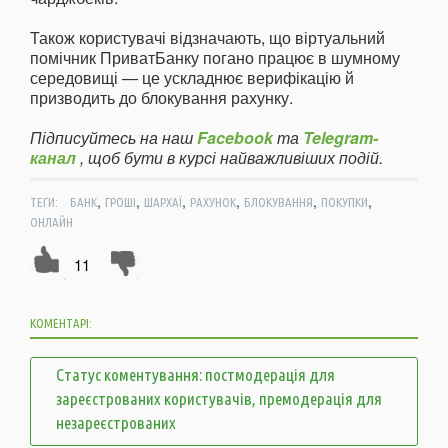
Також користувачі відзначають, що віртуальний
помічник ПриватБанку погано працює в шумному
середовищі — це ускладнює верифікацію й
призводить до блокування рахунку.
Підписуйтесь на наш
Facebook
та
Telegram-
канал
, щоб бути в курсі найважливіших подій.
,
,
,
,
,
,
ТЕГИ:
БАНК
ГРОШІ
ШАРХАЇ
РАХУНОК
БЛОКУВАННЯ
ПОКУПКИ
ОНЛАЙН
11
КОМЕНТАРІ:
Статус коментування: постмодерація для
зареєстрованих користувачів, премодерація для
незареєстрованих