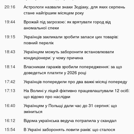
20:16
Астрологи назвали знаки Зодіаку, для яких серпень
стане найгіршим місяцем року
19:44
Врожай під загрозою: як врятувати город від
аномальної спеки
19:15
Українців закликали зробити запаси цих товарів:
повний перелік
18:43
Українцям можуть заборонити встановлювати
кондиціонери: у чому причина
18:14
Власникам гаражів зробили попередження: за що
доведеться платити у 2026 році
17:42
Українців попередили про два важкі місяці попереду
17:13
На Волині у ліцей фіктивно працевлаштували 12 осіб:
що відомо про наслідки
16:40
Українцям у Польщі дали час до 31 серпня: що
зміниться
16:12
Відома українська ведуча потрапила у скандал
15:54
В Україні заборонять ловити раків: що сталося