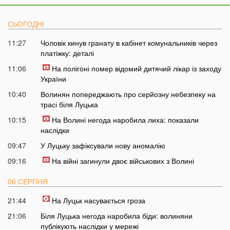
СЬОГОДНІ
11:27
Чоловік кинув гранату в кабінет комунальників через
платіжку: деталі
11:06
На полігоні помер відомий дитячий лікар із заходу
України
10:40
Волинян попереджають про серйозну небезпеку на
трасі біля Луцька
10:15
На Волині негода наробила лиха: показали
наслідки
09:47
У Луцьку зафіксували нову аномалію
09:16
На війні загинули двоє військових з Волині
06 СЕРПНЯ
21:44
На Луцьк насувається гроза
21:06
Біля Луцька негода наробила біди: волиняни
публікують наслідки у мережі