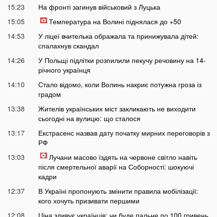
15:23
На фронті загинув військовий з Луцька
15:05
Температура на Волині піднялася до +50
14:53
У ліцеї вчителька ображала та принижувала дітей:
спалахнув скандал
14:26
У Польщі підлітки розпилили пекучу речовину на 14-
річного українця
14:10
Стало відомо, коли Волинь накриє потужна гроза із
градом
13:38
Жителів українських міст закликають не виходити
сьогодні на вулицю: що сталося
13:17
Екстрасенс назвав дату початку мирних переговорів з
РФ
13:03
Лучани масово їздять на червоне світло навіть
після смертельної аварії на Соборності: шокуючі
кадри
12:37
В Україні пропонують змінити правила мобілізації:
кого хочуть призивати першими
12:08
Ціна здивує українців: чи буде пальне по 100 гривень