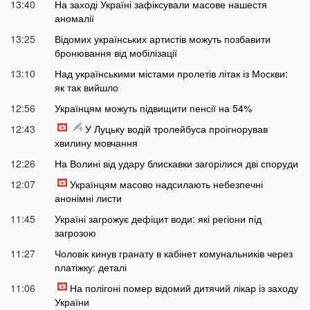
13:40
На заході Україні зафіксували масове нашестя
аномалії
13:25
Відомих українських артистів можуть позбавити
бронювання від мобілізації
13:10
Над українськими містами пролетів літак із Москви:
як так вийшло
12:56
Українцям можуть підвищити пенсії на 54%
12:43
У Луцьку водій тролейбуса проігнорував
хвилину мовчання
12:26
На Волині від удару блискавки загорілися дві споруди
12:07
Українцям масово надсилають небезпечні
анонімні листи
11:45
Україні загрожує дефіцит води: які регіони під
загрозою
11:27
Чоловік кинув гранату в кабінет комунальників через
платіжку: деталі
11:06
На полігоні помер відомий дитячий лікар із заходу
України