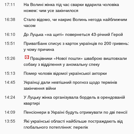
17:11
На Волині жінка під час сварки вдарила чоловіка
ножем: чим усе закінчилося
16:38
Стало відомо, чи накриє Волинь негода найближчим
часом
16:10
До Луцька «на щиті» повернеться 43-річний Герой
15:51
ПриватБанк списує з карток українців по 200 гривень:
у чому причина
15:26
Працівники «Нової пошти» шваброю виштовхали
собаку з відділення у аномальну спеку
15:13
Помер чоловік відомої української акторки
14:45
Українці дали невтішний прогноз щодо термінів
закінчення війни
14:24
У Луцьку жінка організувала бордель в орендованій
квартирі
14:09
Пенсіонери в Україні будуть отримувати по дві пенсії
13:55
Які українські області найбільше постраждають від
глобального потепління: перелік