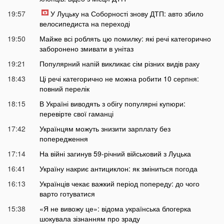
19:57
У Луцьку на Соборності знову ДТП: авто збило
велосипедиста на переході
19:50
Майже всі роблять цю помилку: які речі категорично
заборонено змивати в унітаз
19:21
Популярний напій викликає сім різних видів раку
18:43
Ці речі категорично не можна робити 10 серпня:
повний перелік
18:15
В Україні виводять з обігу популярні купюри:
перевірте свої гаманці
17:42
Українцям можуть знизити зарплату без
попередження
17:14
На війні загинув 59-річний військовий з Луцька
16:41
Україну накриє антициклон: як зміниться погода
16:13
Українців чекає важкий період попереду: до чого
варто готуватися
15:38
«Я не вивожу це»: відома українська блогерка
шокувала зізнанням про зраду