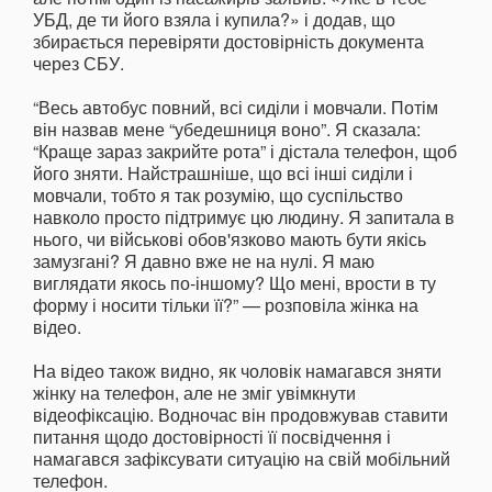
УБД, де ти його взяла і купила?» і додав, що
збирається перевіряти достовірність документа
через СБУ.
“Весь автобус повний, всі сиділи і мовчали. Потім
він назвав мене “убедешниця воно”. Я сказала:
“Краще зараз закрийте рота” і дістала телефон, щоб
його зняти. Найстрашніше, що всі інші сиділи і
мовчали, тобто я так розумію, що суспільство
навколо просто підтримує цю людину. Я запитала в
нього, чи військові обов'язково мають бути якісь
замузгані? Я давно вже не на нулі. Я маю
виглядати якось по-іншому? Що мені, врости в ту
форму і носити тільки її?” — розповіла жінка на
відео.
На відео також видно, як чоловік намагався зняти
жінку на телефон, але не зміг увімкнути
відеофіксацію. Водночас він продовжував ставити
питання щодо достовірності її посвідчення і
намагався зафіксувати ситуацію на свій мобільний
телефон.