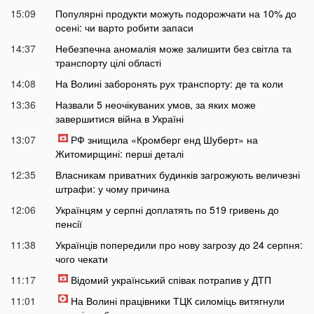
15:09
Популярні продукти можуть подорожчати на 10% до
осені: чи варто робити запаси
14:37
Небезпечна аномалія може залишити без світла та
транспорту цілі області
14:08
На Волині заборонять рух транспорту: де та коли
13:36
Назвали 5 неочікуваних умов, за яких може
завершитися війна в Україні
13:07
РФ знищила «Кромберг енд Шуберт» на
Житомирщині: перші деталі
12:35
Власникам приватних будинків загрожують величезні
штрафи: у чому причина
12:06
Українцям у серпні доплатять по 519 гривень до
пенсії
11:38
Українців попередили про нову загрозу до 24 серпня:
чого чекати
11:17
Відомий український співак потрапив у ДТП
11:01
На Волині працівники ТЦК силоміць витягнули