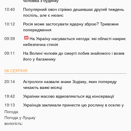
чоловіка з будинку
10:40
Популярний овоч стрімко дешевшає другий тиждень
поспіль, але є нюанс
10:12
Росія може застосувати ядерну зброю? Тривожне
попередження
09:39
На Україну насувається негода: які області накриє
небезпечна стихія
09:11
На Волині чоловік до смерті побив знайомого і возив
його у багажнику
08 СЕРПНЯ
20:14
Астрологи назвали знаки Зодіаку, яких попереду
чекають важкі місяці
19:42
Українки масово відмовляються від консервації
19:13
Українців закликали принести цю рослину в оселю у
серпні: у чому причина
Погода
Погода у
Луцьку
18:41
Мороз чи аномальне тепло: якою буде зима в Україні
вологість:
18:12
Українці можуть масово втратити бронювання від