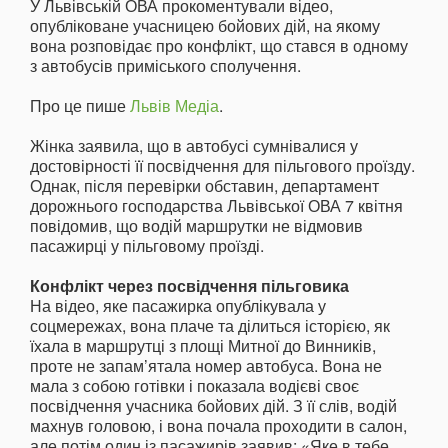
У Львівській ОВА прокоментували відео,
опубліковане учасницею бойових дій, на якому
вона розповідає про конфлікт, що стався в одному
з автобусів приміського сполучення.
Про це пише
Львів Медіа
.
Жінка заявила, що в автобусі сумнівалися у
достовірності її посвідчення для пільгового проїзду.
Однак, після перевірки обставин, департамент
дорожнього господарства Львівської ОВА 7 квітня
повідомив, що водій маршрутки не відмовив
пасажирці у пільговому проїзді.
Конфлікт через посвідчення пільговика
На відео, яке пасажирка опублікувала у
соцмережах, вона плаче та ділиться історією, як
їхала в маршрутці з площі Митної до Винників,
проте не запам’ятала номер автобуса. Вона не
мала з собою готівки і показала водієві своє
посвідчення учасника бойових дій. З її слів, водій
махнув головою, і вона почала проходити в салон,
але потім один із пасажирів заявив: «Яке в тебе