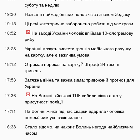
суботу та неділю
19:30
Назвали найжадібніших чоловіків за знаком Зодіаку
19:15
Ці речі категорично заборонено робити під час грози
18:52
На заході України чоловік впіймав 10-кілограмову
рибу
18:28
Українці можуть вивести гроші з мобільного рахунку
на картку, але є важлива умова
18:12
Отримав переказ на картку? Штраф 34 тисячі
гривень
17:53
Затяжна війна та важка зима: тривожний прогноз для
України
17:36
На Волині військові ТЦК вибили вікно авто у
присутності поліції
17:11
На Волині жінка під час сварки вдарила чоловіка
ножем: чим усе закінчилося
16:38
Стало відомо, чи накриє Волинь негода найближчим
часом