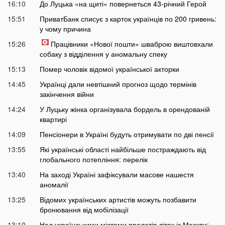
16:10
До Луцька «на щиті» повернеться 43-річний Герой
15:51
ПриватБанк списує з карток українців по 200 гривень:
у чому причина
15:26
Працівники «Нової пошти» шваброю виштовхали
собаку з відділення у аномальну спеку
15:13
Помер чоловік відомої української акторки
14:45
Українці дали невтішний прогноз щодо термінів
закінчення війни
14:24
У Луцьку жінка організувала бордель в орендованій
квартирі
14:09
Пенсіонери в Україні будуть отримувати по дві пенсії
13:55
Які українські області найбільше постраждають від
глобального потепління: перелік
13:40
На заході Україні зафіксували масове нашестя
аномалії
13:25
Відомих українських артистів можуть позбавити
бронювання від мобілізації
13:10
Над українськими містами пролетів літак із Москви: