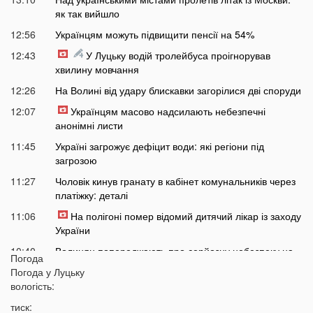
як так вийшло
12:56
Українцям можуть підвищити пенсії на 54%
12:43
У Луцьку водій тролейбуса проігнорував
хвилину мовчання
12:26
На Волині від удару блискавки загорілися дві споруди
12:07
Українцям масово надсилають небезпечні
анонімні листи
11:45
Україні загрожує дефіцит води: які регіони під
загрозою
11:27
Чоловік кинув гранату в кабінет комунальників через
платіжку: деталі
11:06
На полігоні помер відомий дитячий лікар із заходу
України
10:40
Волинян попереджають про серйозну небезпеку на
Погода
трасі біля Луцька
Погода у
Луцьку
10:15
вологість:
На Волині негода наробила лиха: показали
наслідки
тиск: