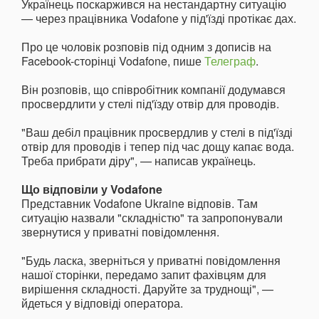
Українець поскаржився на нестандартну ситуацію
— через працівника Vodafone у під'їзді протікає дах.
Про це чоловік розповів під одним з дописів на
Facebook-сторінці Vodafone, пише
Телеграф
.
Він розповів, що співробітник компанії додумався
просвердлити у стелі під'їзду отвір для проводів.
"Ваш дебіл працівник просвердлив у стелі в під'їзді
отвір для проводів і тепер під час дощу капає вода.
Треба прибрати діру", — написав українець.
Що відповіли у Vodafone
Представник Vodafone Ukraine відповів. Там
ситуацію назвали "складністю" та запропонували
звернутися у приватні повідомлення.
"Будь ласка, зверніться у приватні повідомлення
нашої сторінки, передамо запит фахівцям для
вирішення складності.️ Даруйте за труднощі", —
йдеться у відповіді оператора.