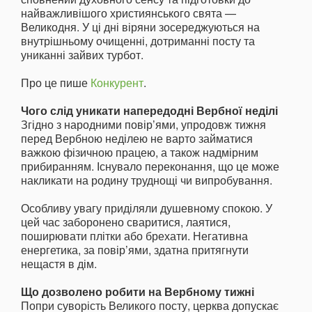
найважливішого християнського свята —
Великодня. У ці дні віряни зосереджуються на
внутрішньому очищенні, дотриманні посту та
униканні зайвих турбот.
Про це пише
Конкурент
.
Чого слід уникати напередодні Вербної неділі
Згідно з народними повір’ями, упродовж тижня
перед Вербною неділею не варто займатися
важкою фізичною працею, а також надмірним
прибиранням. Існувало переконання, що це може
накликати на родину труднощі чи випробування.
Особливу увагу приділяли душевному спокою. У
цей час заборонено сваритися, лаятися,
поширювати плітки або брехати. Негативна
енергетика, за повір’ями, здатна притягнути
нещастя в дім.
Що дозволено робити на Вербному тижні
Попри суворість Великого посту, церква допускає