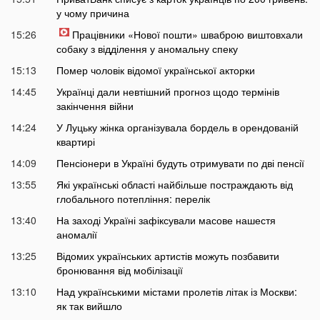
у чому причина
15:26
Працівники «Нової пошти» шваброю виштовхали
собаку з відділення у аномальну спеку
15:13
Помер чоловік відомої української акторки
14:45
Українці дали невтішний прогноз щодо термінів
закінчення війни
14:24
У Луцьку жінка організувала бордель в орендованій
квартирі
14:09
Пенсіонери в Україні будуть отримувати по дві пенсії
13:55
Які українські області найбільше постраждають від
глобального потепління: перелік
13:40
На заході Україні зафіксували масове нашестя
аномалії
13:25
Відомих українських артистів можуть позбавити
бронювання від мобілізації
13:10
Над українськими містами пролетів літак із Москви:
як так вийшло