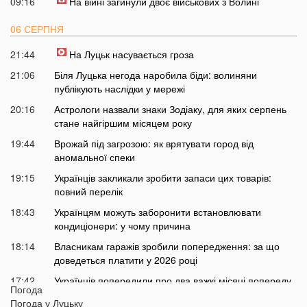
09:16
На війні загинули двоє військових з Волині
06 СЕРПНЯ
21:44
На Луцьк насувається гроза
21:06
Біля Луцька негода наробила біди: волиняни
публікують наслідки у мережі
20:16
Астрологи назвали знаки Зодіаку, для яких серпень
стане найгіршим місяцем року
19:44
Врожай під загрозою: як врятувати город від
аномальної спеки
19:15
Українців закликали зробити запаси цих товарів:
повний перелік
18:43
Українцям можуть заборонити встановлювати
кондиціонери: у чому причина
18:14
Власникам гаражів зробили попередження: за що
доведеться платити у 2026 році
17:42
Українців попередили про два важкі місяці попереду
Погода
17:13
На Волині у ліцей фіктивно працевлаштували 12 осіб:
Погода у
Луцьку