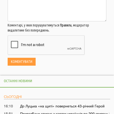
Коментарі, у яких порушуватимуться
Правила
, модератор
видалятиме без попереджень.
ОСТАННІ НОВИНИ
СЬОГОДНІ
16:10
До Луцька «на щиті» повернеться 43-річний Герой
15:51
ПриватБанк списує з карток українців по 200 гривень: