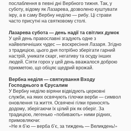
послаблення в певні дні Вербного тижня. Так, у
суботу, відому як Лазарева, дозволено куштувати
ікру, а в саму Вербну неділю — рибу. Ці страви
часто присутні на святковому столі.
Лазарева субота — день надії та світлих думок
У цей день православні згадують одне з
найвеличніших чудес — воскресіння Лазаря. Згідно
з традицією, цього дня потрібно зберігати гарний
настрій, уникати скарг, негативу та осуду інших
людей. Сіяти горох у цей день вважалося доброю
прикметою, що обіцяє щедрий врожай.
Вербна неділя — святкування Входу
Господнього в Єрусалим
У Вербну неділю віряни відвідують церковні
служби, на яких освячують гілочки верби — символ
оновлення та життя. Освячені гілки приносять
додому, зберігаючи їх цілий рік як оберіг. За
традицією, легенько «побивають» ними рідних,
примовляючи:
«Не я б’ю — верба б’є, за тиждень — Великдень!»