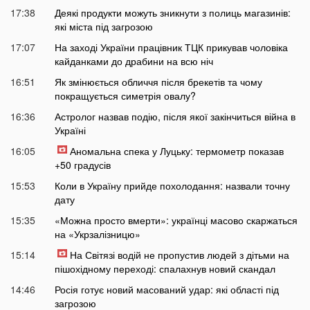
17:38
Деякі продукти можуть зникнути з полиць магазинів:
які міста під загрозою
17:07
На заході України працівник ТЦК прикував чоловіка
кайданками до драбини на всю ніч
16:51
Як змінюється обличчя після брекетів та чому
покращується симетрія овалу?
16:36
Астролог назвав подію, після якої закінчиться війна в
Україні
16:05
Аномальна спека у Луцьку: термометр показав
+50 градусів
15:53
Коли в Україну прийде похолодання: назвали точну
дату
15:35
«Можна просто вмерти»: українці масово скаржаться
на «Укрзалізницю»
15:14
На Світязі водій не пропустив людей з дітьми на
пішохідному переході: спалахнув новий скандал
14:46
Росія готує новий масований удар: які області під
загрозою