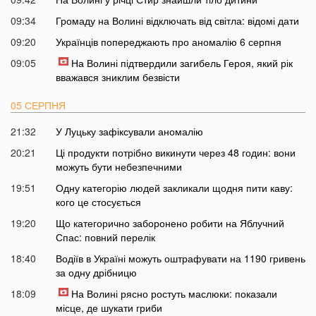
09:34
Громаду на Волині відключать від світла: відомі дати
09:20
Українців попереджають про аномалію 6 серпня
09:05
На Волині підтвердили загибель Героя, який рік
вважався зниклим безвісти
05 СЕРПНЯ
21:32
У Луцьку зафіксували аномалію
20:21
Ці продукти потрібно викинути через 48 годин: вони
можуть бути небезпечними
19:51
Одну категорію людей закликали щодня пити каву:
кого це стосується
19:20
Що категорично заборонено робити на Яблучний
Спас: повний перелік
18:40
Водіїв в Україні можуть оштрафувати на 1190 гривень
за одну дрібницю
18:09
На Волині рясно ростуть маслюки: показали
місце, де шукати гриби