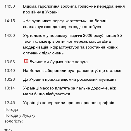
14:30
Відома тарологиня зробила тривожне передбачення
про війну в Україні
14:15
«Не зупинився перед кортежем»: на Волині
спалахнув скандал через водія автобуса
14:00
Укртелеком у першому півріччі 2026 року: понад 95
тисяч кілометрів оптичної мережі, масштабна
модернізація інфраструктури та зростання нових
оптичних підключень
13:53
Вулицями Луцька літає папуга
13:40
На Волині заборонили рух транспорту: що сталося
13:28
До України приїхав відомий російський музикант
13:14
Українці масово платять за пальне дорожче, ніж
мали б: що відбувається
12:45
Українців попередили про повернення графіків
відключень світла
Погода
Погода у
Луцьку
12:26
Скільки українці будуть платити за кіловат світла у
вологість:
серпні
тиск: