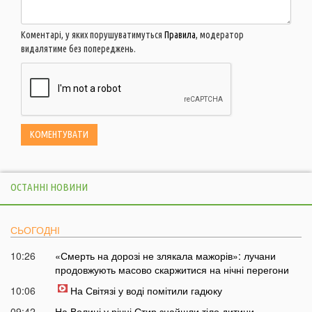
Коментарі, у яких порушуватимуться
Правила
, модератор
видалятиме без попереджень.
ОСТАННІ НОВИНИ
СЬОГОДНІ
10:26
«Смерть на дорозі не злякала мажорів»: лучани
продовжують масово скаржитися на нічні перегони
10:06
На Світязі у воді помітили гадюку
09:42
На Волині у річці Стир знайшли тіло дитини