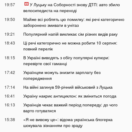
19:57
У Луцьку на Соборності знову ДТП: авто збило
велосипедиста на переході
19:50
Майже всі роблять цю помилку: які речі категорично
заборонено змивати в унітаз
19:21
Популярний напій викликає сім різних видів раку
18:43
Ці речі категорично не можна робити 10 серпня:
повний перелік
18:15
В Україні виводять з обігу популярні купюри:
перевірте свої гаманці
17:42
Українцям можуть знизити зарплату без
попередження
17:14
На війні загинув 59-річний військовий з Луцька
16:41
Україну накриє антициклон: як зміниться погода
16:13
Українців чекає важкий період попереду: до чого
варто готуватися
15:38
«Я не вивожу це»: відома українська блогерка
шокувала зізнанням про зраду