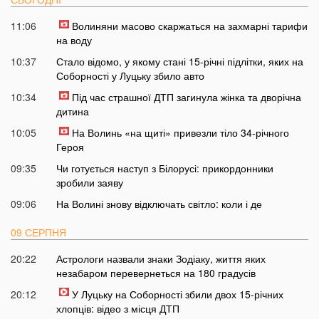
11:06
Волиняни масово скаржаться на захмарні тарифи
на воду
10:37
Стало відомо, у якому стані 15-річні підлітки, яких на
Соборності у Луцьку збило авто
10:34
Під час страшної ДТП загинула жінка та дворічна
дитина
10:05
На Волинь «на щиті» привезли тіло 34-річного
Героя
09:35
Чи готується наступ з Білорусі: прикордонники
зробили заяву
09:06
На Волині знову відключать світло: коли і де
09 СЕРПНЯ
20:22
Астрологи назвали знаки Зодіаку, життя яких
незабаром перевернеться на 180 градусів
20:12
У Луцьку на Соборності збили двох 15-річних
хлопців: відео з місця ДТП