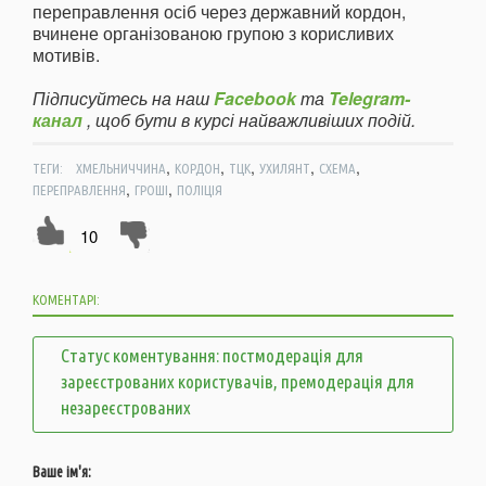
переправлення осіб через державний кордон,
вчинене організованою групою з корисливих
мотивів.
Підписуйтесь на наш
Facebook
та
Telegram-
канал
, щоб бути в курсі найважливіших подій.
,
,
,
,
,
ТЕГИ:
ХМЕЛЬНИЧЧИНА
КОРДОН
ТЦК
УХИЛЯНТ
СХЕМА
,
,
ПЕРЕПРАВЛЕННЯ
ГРОШІ
ПОЛІЦІЯ
10
КОМЕНТАРІ:
Статус коментування: постмодерація для
зареєстрованих користувачів, премодерація для
незареєстрованих
Ваше ім'я: