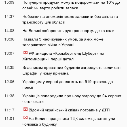
15:09
Популярні продукти можуть подорожчати на 10% до
осені: чи варто робити запаси
14:37
Небезпечна аномалія може залишити без світла та
транспорту цілі області
14:08
На Волині заборонять рух транспорту: де та коли
13:36
Назвали 5 неочікуваних умов, за яких може
завершитися війна в Україні
13:07
РФ знищила «Кромберг енд Шуберт» на
Житомирщині: перші деталі
12:35
Власникам приватних будинків загрожують величезні
штрафи: у чому причина
12:06
Українцям у серпні доплатять по 519 гривень до
пенсії
11:38
Українців попередили про нову загрозу до 24 серпня:
чого чекати
11:17
Відомий український співак потрапив у ДТП
11:01
На Волині працівники ТЦК силоміць витягнули
чоловіка з будинку