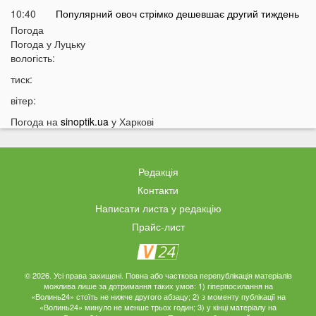
10:40
Популярний овоч стрімко дешевшає другий тиждень
поспіль, але є нюанс
Погода
Погода у
Луцьку
10:12
Росія може застосувати ядерну зброю? Тривожне
вологість:
попередження
тиск:
09:39
На Україну насувається негода: які області накриє
небезпечна стихія
вітер:
09:11
На Волині чоловік до смерті побив знайомого і возив
Погода на
sinoptik.ua
у Харкові
його у багажнику
08 СЕРПНЯ
Редакція
20:14
Астрологи назвали знаки Зодіаку, яких попереду
Контакти
чекають важкі місяці
Написати листа у редакцію
19:42
Українки масово відмовляються від консервації
Прайс-лист
19:13
Українців закликали принести цю рослину в оселю у
серпні: у чому причина
© 2026. Усі права захищені. Повна або часткова перепублікація матеріалів
18:41
Мороз чи аномальне тепло: якою буде зима в Україні
можлива лише за дотримання таких умов: 1) гіперпосилання на
«Волинь24» стоїть не нижче другого абзацу; 2) з моменту публікації на
18:12
Українці можуть масово втратити бронювання від
«Волинь24» минуло не менше трьох годин; 3) у кінці матеріалу на
мобілізації з 1 вересня