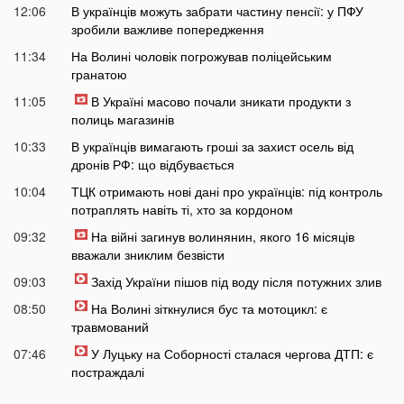
12:06
В українців можуть забрати частину пенсії: у ПФУ
зробили важливе попередження
11:34
На Волині чоловік погрожував поліцейським
гранатою
11:05
В Україні масово почали зникати продукти з
полиць магазинів
10:33
В українців вимагають гроші за захист осель від
дронів РФ: що відбувається
10:04
ТЦК отримають нові дані про українців: під контроль
потраплять навіть ті, хто за кордоном
09:32
На війні загинув волинянин, якого 16 місяців
вважали зниклим безвісти
09:03
Захід України пішов під воду після потужних злив
08:50
На Волині зіткнулися бус та мотоцикл: є
травмований
07:46
У Луцьку на Соборності сталася чергова ДТП: є
постраждалі