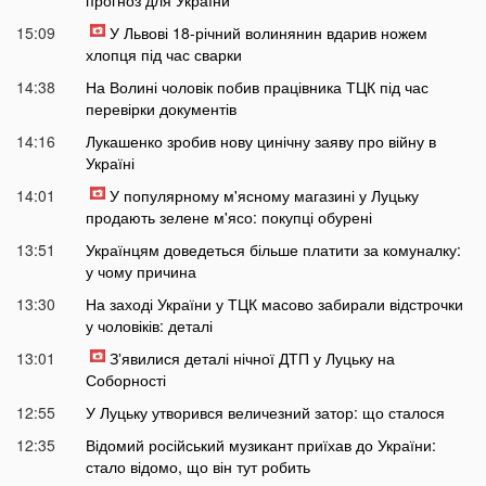
15:09
У Львові 18-річний волинянин вдарив ножем
хлопця під час сварки
14:38
На Волині чоловік побив працівника ТЦК під час
перевірки документів
14:16
Лукашенко зробив нову цинічну заяву про війну в
Україні
14:01
У популярному м'ясному магазині у Луцьку
продають зелене м'ясо: покупці обурені
13:51
Українцям доведеться більше платити за комуналку:
у чому причина
13:30
На заході України у ТЦК масово забирали відстрочки
у чоловіків: деталі
13:01
Зʼявилися деталі нічної ДТП у Луцьку на
Соборності
12:55
У Луцьку утворився величезний затор: що сталося
12:35
Відомий російський музикант приїхав до України:
стало відомо, що він тут робить