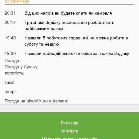
07 СЕРПНЯ
20:31
Від цих напоїв ви будете спати як немовля
20:17
Три знаки Зодіаку несподівано розбагатіють
найближчим часом
19:49
Назвали 5 побутових справ, які не можна робити в
суботу та неділю
19:30
Назвали найжадібніших чоловіків за знаком Зодіаку
Погода
19:15
Ці речі категорично заборонено робити під час грози
Погода у
Луцьку
18:52
На заході України чоловік впіймав 10-кілограмову
вологість:
рибу
тиск:
18:28
Українці можуть вивести гроші з мобільного рахунку
вітер:
на картку, але є важлива умова
Погода на
sinoptik.ua
у Харкові
18:12
Отримав переказ на картку? Штраф 34 тисячі
гривень
17:53
Затяжна війна та важка зима: тривожний прогноз для
Редакція
України
Контакти
17:36
На Волині військові ТЦК вибили вікно авто у
Написати листа у редакцію