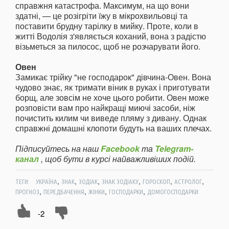
справжня катастрофа. Максимум, на що вони
здатні, — це розігріти їжу в мікрохвильовці та
поставити брудну тарілку в мийку. Проте, коли в
житті Водолія з'являється коханий, вона з радістю
візьметься за пилосос, щоб не розчарувати його.
Овен
Замикає трійку "не господарок" дівчина-Овен. Вона
чудово знає, як тримати віник в руках і приготувати
борщ, але зовсім не хоче цього робити. Овен може
розповісти вам про найкращі миючі засоби, ніж
почистить килим чи виведе пляму з дивану. Однак
справжні домашні клопоти будуть на ваших плечах.
Підписуйтесь на наш
Facebook
та
Telegram-
канал
, щоб бути в курсі найважливіших подій.
,
,
,
,
,
,
ТЕГИ:
УКРАЇНА
ЗНАК
ЗОДІАК
ЗНАК ЗОДІАКУ
ГОРОСКОП
АСТРОЛОГ
,
,
,
,
ПРОГНОЗ
ПЕРЕДБАЧЕННЯ
ЖІНКИ
ГОСПОДАРКИ
ДОМОГОСПОДАРКИ
-2