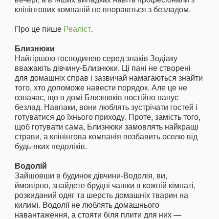
клінінгових компаній не впораються з безладом.
Про це пише
Реаліст
.
Близнюки
Найгіршою господинею серед знаків Зодіаку
вважають дівчину-Близнюки. Ці пані не створені
для домашніх справ і зазвичай намагаються знайти
того, хто допоможе навести порядок. Але це не
означає, що в домі Близнюків постійно панує
безлад. Навпаки, вони люблять зустрічати гостей і
готуватися до їхнього приходу. Проте, замість того,
щоб готувати сама, Близнюки замовлять найкращі
страви, а клінінгова компанія позбавить оселю від
будь-яких недоліків.
Водолій
Зайшовши в будинок дівчини-Водолія, ви,
ймовірно, знайдете брудні чашки в кожній кімнаті,
розкиданий одяг та шерсть домашніх тварин на
килимі. Водолії не люблять домашнього
навантаження, а стояти біля плити для них —