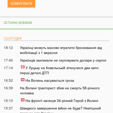
ОСТАННІ НОВИНИ
СЬОГОДНІ
18:12
Українці можуть масово втратити бронювання від
мобілізації з 1 вересня
17:40
Українців закликали не скуповувати долари у серпні
17:14
У Луцьку на Ковельській зіткнулися два авто:
перші деталі ДТП
16:52
На Волинь насувається гроза
16:39
На Волині тракторист збив на смерть 58-річного
чоловіка
16:10
На фронті загинув 34-річний Герой з Волині
15:37
Швидкого завершення війни не буде? Невтішний
прогноз для України