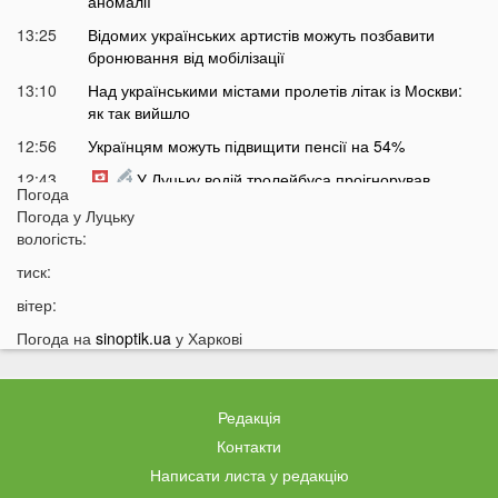
аномалії
13:25
Відомих українських артистів можуть позбавити
бронювання від мобілізації
13:10
Над українськими містами пролетів літак із Москви:
як так вийшло
12:56
Українцям можуть підвищити пенсії на 54%
12:43
У Луцьку водій тролейбуса проігнорував
Погода
хвилину мовчання
Погода у
Луцьку
12:26
На Волині від удару блискавки загорілися дві споруди
вологість:
12:07
Українцям масово надсилають небезпечні
тиск:
анонімні листи
вітер:
11:45
Україні загрожує дефіцит води: які регіони під
Погода на
sinoptik.ua
у Харкові
загрозою
11:27
Чоловік кинув гранату в кабінет комунальників через
платіжку: деталі
Редакція
11:06
На полігоні помер відомий дитячий лікар із заходу
Контакти
України
Написати листа у редакцію
10:40
Волинян попереджають про серйозну небезпеку на