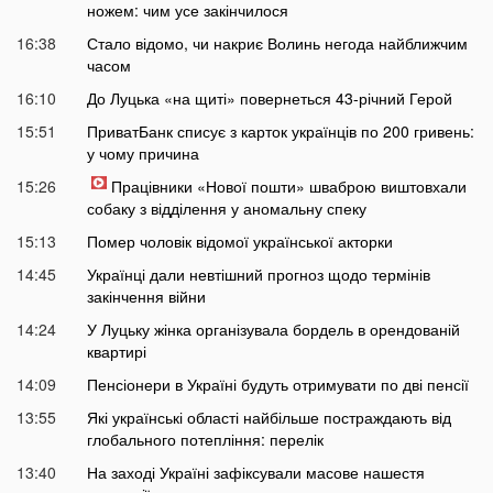
ножем: чим усе закінчилося
16:38
Стало відомо, чи накриє Волинь негода найближчим
часом
16:10
До Луцька «на щиті» повернеться 43-річний Герой
15:51
ПриватБанк списує з карток українців по 200 гривень:
у чому причина
15:26
Працівники «Нової пошти» шваброю виштовхали
собаку з відділення у аномальну спеку
15:13
Помер чоловік відомої української акторки
14:45
Українці дали невтішний прогноз щодо термінів
закінчення війни
14:24
У Луцьку жінка організувала бордель в орендованій
квартирі
14:09
Пенсіонери в Україні будуть отримувати по дві пенсії
13:55
Які українські області найбільше постраждають від
глобального потепління: перелік
13:40
На заході Україні зафіксували масове нашестя