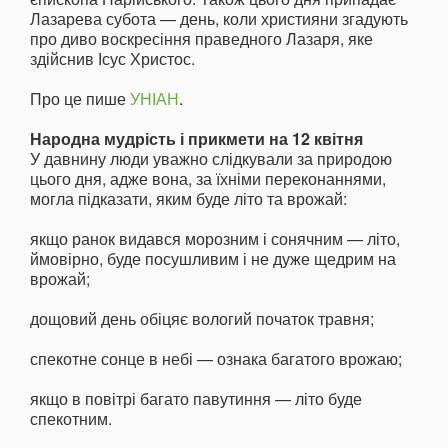
Лазарева субота — день, коли християни згадують
про диво воскресіння праведного Лазаря, яке
здійснив Ісус Христос.
Про це пише
УНІАН
.
Народна мудрість і прикмети на 12 квітня
У давнину люди уважно слідкували за природою
цього дня, адже вона, за їхніми переконаннями,
могла підказати, яким буде літо та врожай:
якщо ранок видався морозним і сонячним — літо,
ймовірно, буде посушливим і не дуже щедрим на
врожай;
дощовий день обіцяє вологий початок травня;
спекотне сонце в небі — ознака багатого врожаю;
якщо в повітрі багато павутиння — літо буде
спекотним.