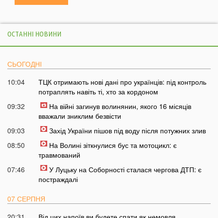
ОСТАННІ НОВИНИ
СЬОГОДНІ
10:04
ТЦК отримають нові дані про українців: під контроль
потраплять навіть ті, хто за кордоном
09:32
На війні загинув волинянин, якого 16 місяців
вважали зниклим безвісти
09:03
Захід України пішов під воду після потужних злив
08:50
На Волині зіткнулися бус та мотоцикл: є
травмований
07:46
У Луцьку на Соборності сталася чергова ДТП: є
постраждалі
07 СЕРПНЯ
20:31
Від цих напоїв ви будете спати як немовля