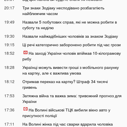
20:17
Три знаки Зодіаку несподівано розбагатіють
найближчим часом
19:49
Назвали 5 побутових справ, які не можна робити в
суботу та неділю
19:30
Назвали найжадібніших чоловіків за знаком Зодіаку
19:15
Ці речі категорично заборонено робити під час грози
18:52
На заході України чоловік впіймав 10-кілограмову
рибу
18:28
Українці можуть вивести гроші з мобільного рахунку
на картку, але є важлива умова
18:12
Отримав переказ на картку? Штраф 34 тисячі
гривень
17:53
Затяжна війна та важка зима: тривожний прогноз для
України
17:36
На Волині військові ТЦК вибили вікно авто у
присутності поліції
17:11
На Волині жінка під час сварки вдарила чоловіка