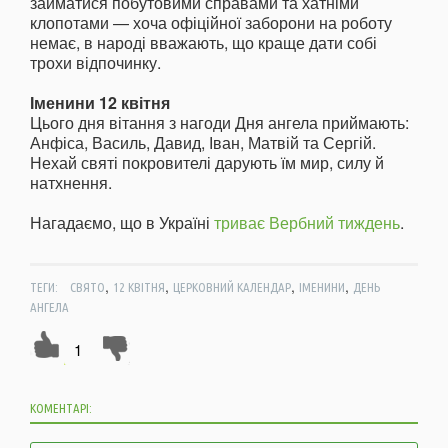
займатися побутовими справами та хатніми
клопотами — хоча офіційної заборони на роботу
немає, в народі вважають, що краще дати собі
трохи відпочинку.
Іменини 12 квітня
Цього дня вітання з нагоди Дня ангела приймають:
Анфіса, Василь, Давид, Іван, Матвій та Сергій.
Нехай святі покровителі дарують їм мир, силу й
натхнення.
Нагадаємо, що в Україні
триває Вербний тиждень
.
,
,
,
,
ТЕГИ:
СВЯТО
12 КВІТНЯ
ЦЕРКОВНИЙ КАЛЕНДАР
ІМЕНИНИ
ДЕНЬ
АНГЕЛА
1
КОМЕНТАРІ: