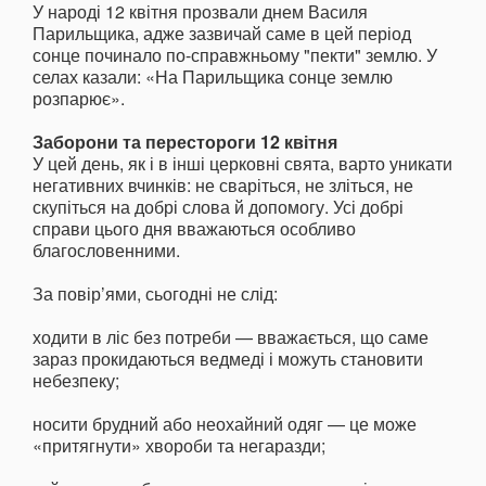
У народі 12 квітня прозвали днем Василя
Парильщика, адже зазвичай саме в цей період
сонце починало по-справжньому "пекти" землю. У
селах казали: «На Парильщика сонце землю
розпарює».
Заборони та перестороги 12 квітня
У цей день, як і в інші церковні свята, варто уникати
негативних вчинків: не сваріться, не зліться, не
скупіться на добрі слова й допомогу. Усі добрі
справи цього дня вважаються особливо
благословенними.
За повір’ями, сьогодні не слід:
ходити в ліс без потреби — вважається, що саме
зараз прокидаються ведмеді і можуть становити
небезпеку;
носити брудний або неохайний одяг — це може
«притягнути» хвороби та негаразди;