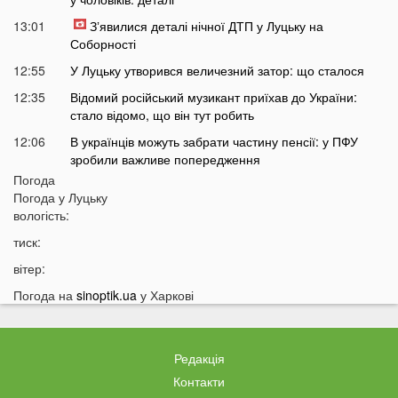
13:01
Зʼявилися деталі нічної ДТП у Луцьку на
Соборності
12:55
У Луцьку утворився величезний затор: що сталося
12:35
Відомий російський музикант приїхав до України:
стало відомо, що він тут робить
12:06
В українців можуть забрати частину пенсії: у ПФУ
зробили важливе попередження
Погода
11:34
На Волині чоловік погрожував поліцейським
Погода у
Луцьку
гранатою
вологість:
11:05
В Україні масово почали зникати продукти з
тиск:
полиць магазинів
вітер:
10:33
В українців вимагають гроші за захист осель від
дронів РФ: що відбувається
Погода на
sinoptik.ua
у Харкові
10:04
ТЦК отримають нові дані про українців: під контроль
потраплять навіть ті, хто за кордоном
Редакція
09:32
На війні загинув волинянин, якого 16 місяців
вважали зниклим безвісти
Контакти