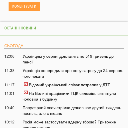
ОСТАННІ НОВИНИ
СЬОГОДНІ
12:06
Українцям у серпні доплатять по 519 гривень до
пенсії
11:38
Українців попередили про нову загрозу до 24 серпня:
чого чекати
11:17
Відомий український співак потрапив у ДТП
11:01
На Волині працівники ТЦК силоміць витягнули
чоловіка з будинку
10:40
Популярний овоч стрімко дешевшає другий тиждень
поспіль, але є нюанс
10:12
Росія може застосувати ядерну зброю? Тривожне
попередження