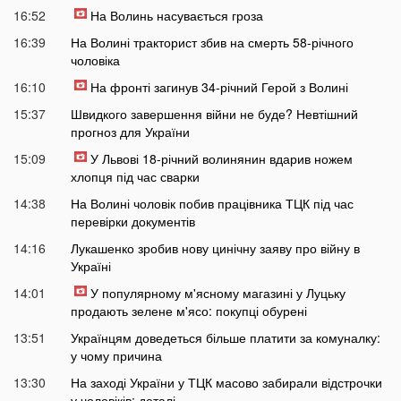
16:52
На Волинь насувається гроза
16:39
На Волині тракторист збив на смерть 58-річного
чоловіка
16:10
На фронті загинув 34-річний Герой з Волині
15:37
Швидкого завершення війни не буде? Невтішний
прогноз для України
15:09
У Львові 18-річний волинянин вдарив ножем
хлопця під час сварки
14:38
На Волині чоловік побив працівника ТЦК під час
перевірки документів
14:16
Лукашенко зробив нову цинічну заяву про війну в
Україні
14:01
У популярному м'ясному магазині у Луцьку
продають зелене м'ясо: покупці обурені
13:51
Українцям доведеться більше платити за комуналку:
у чому причина
13:30
На заході України у ТЦК масово забирали відстрочки
у чоловіків: деталі