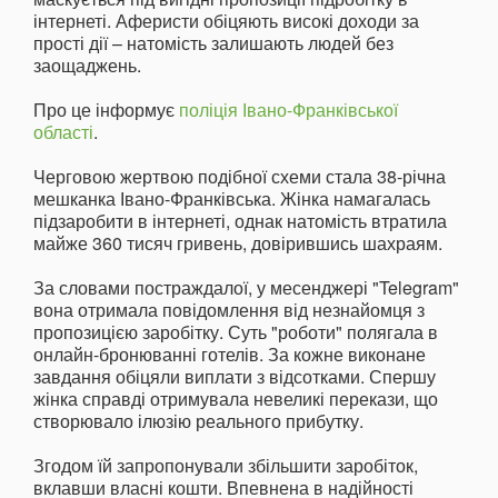
інтернеті. Аферисти обіцяють високі доходи за
прості дії – натомість залишають людей без
заощаджень.
Про це інформує
поліція Івано-Франківської
області
.
Черговою жертвою подібної схеми стала 38-річна
мешканка Івано-Франківська. Жінка намагалась
підзаробити в інтернеті, однак натомість втратила
майже 360 тисяч гривень, довірившись шахраям.
За словами постраждалої, у месенджері "Telegram"
вона отримала повідомлення від незнайомця з
пропозицією заробітку. Суть "роботи" полягала в
онлайн-бронюванні готелів. За кожне виконане
завдання обіцяли виплати з відсотками. Спершу
жінка справді отримувала невеликі перекази, що
створювало ілюзію реального прибутку.
Згодом їй запропонували збільшити заробіток,
вклавши власні кошти. Впевнена в надійності