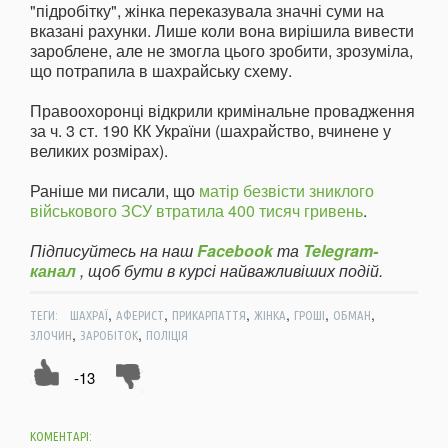
"підробітку", жінка переказувала значні суми на
вказані рахунки. Лише коли вона вирішила вивести
зароблене, але не змогла цього зробити, зрозуміла,
що потрапила в шахрайську схему.
Правоохоронці відкрили кримінальне провадження
за ч. 3 ст. 190 КК України (шахрайство, вчинене у
великих розмірах).
Раніше ми писали, що
матір безвісти зниклого
військового ЗСУ втратила 400 тисяч гривень
.
Підписуйтесь на наш
Facebook
та
Telegram-
канал
, щоб бути в курсі найважливіших подій.
,
,
,
,
,
,
ТЕГИ:
ШАХРАЇ
АФЕРИСТ
ПРИКАРПАТТЯ
ЖІНКА
ГРОШІ
ОБМАН
,
,
ЗЛОЧИН
ЗАРОБІТОК
ПОЛІЦІЯ
-13
КОМЕНТАРІ: