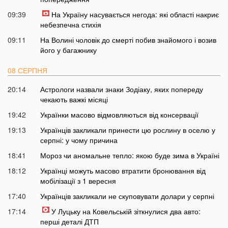
09:39
На Україну насувається негода: які області накриє
небезпечна стихія
09:11
На Волині чоловік до смерті побив знайомого і возив
його у багажнику
08 СЕРПНЯ
20:14
Астрологи назвали знаки Зодіаку, яких попереду
чекають важкі місяці
19:42
Українки масово відмовляються від консервації
19:13
Українців закликали принести цю рослину в оселю у
серпні: у чому причина
18:41
Мороз чи аномальне тепло: якою буде зима в Україні
18:12
Українці можуть масово втратити бронювання від
мобілізації з 1 вересня
17:40
Українців закликали не скуповувати долари у серпні
17:14
У Луцьку на Ковельській зіткнулися два авто:
перші деталі ДТП